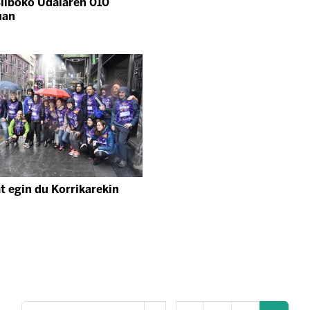
ilboko Udalaren 010
uan
t egin du Korrikarekin