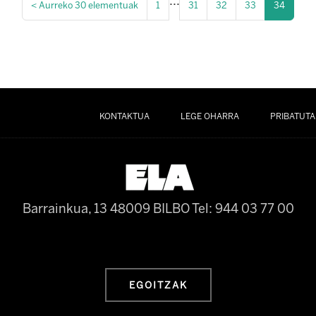
...
<
Aurreko 30 elementuak
1
31
32
33
34
KONTAKTUA
LEGE OHARRA
PRIBATUTA
Barrainkua, 13 48009 BILBO
Tel: 944 03 77 00
EGOITZAK