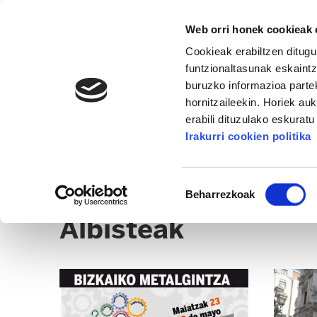
Web orri honek cookieak e
Cookieak erabiltzen ditugu
funtzionaltasunak eskaintz
buruzko informazioa partek
hornitzaileekin. Horiek au
erabili dituzulako eskurat
BILBO
Irakurri cookien politika
ALBISTEAK
EGOITZAK
CLICK
Baimena
Beharrezkoak
hautatzea
Albisteak