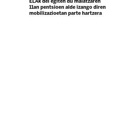
ELAk dei egiten du maiatzaren
11an pentsioen alde izango diren
mobilizazioetan parte hartzera