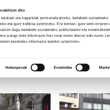
rabiltzen ditu
 edukiak eta iragarkiak pertsonalizatzeko, baliabide sozialetako
eko eta gure trafikoa aztertzeko. Era berean, gure web orriaren e
atzen dugu baliabide sozialetako, publizitateko eta estatistiketa
kera izango dute informazio hori zeuk eman diezun edo euren ze
u duten bestelako informazio batekin uztartzeko.
Hobespenak
Estatistika
Marke