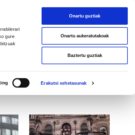
EU
ES
EN
FR
Onartu guztiak
AFILIATU
rabilerari
Onartu aukeratutakoak
ko gure
rbitzuak
Baztertu guztiak
ting
Erakutsi xehetasunak