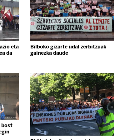
azio eta
Bilboko gizarte udal zerbitzuak
ea da
gainezka daude
 bost
egin