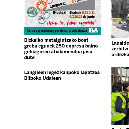
Bizkaiko metalgintzako bost
Lanalde
greba egunek 250 enpresa baino
zerbitz
gehiagoren atxikimendua jaso
ordezka
dute
Langileen legez kanpoko lagatzea
Bilboko Udalean