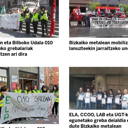
n eta Bilboko Udala 010
Bizkaiko metalean mobiliz
uko grebalariak
lanuzteekin jarraitzeko un
tzen ari dira
ELA, CCOO, LAB eta UGT-k
egunetako greba deialdia 
dute Bizkaiko metalean