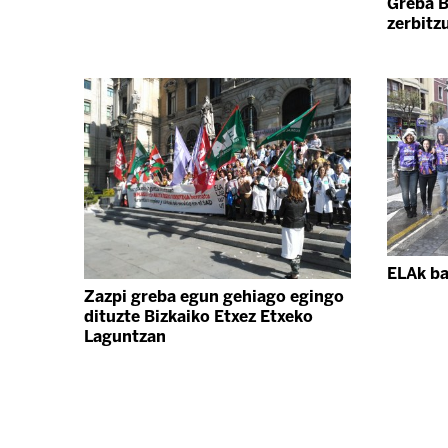
Greba B
zerbitz
ELAk ba
Zazpi greba egun gehiago egingo
dituzte Bizkaiko Etxez Etxeko
Laguntzan