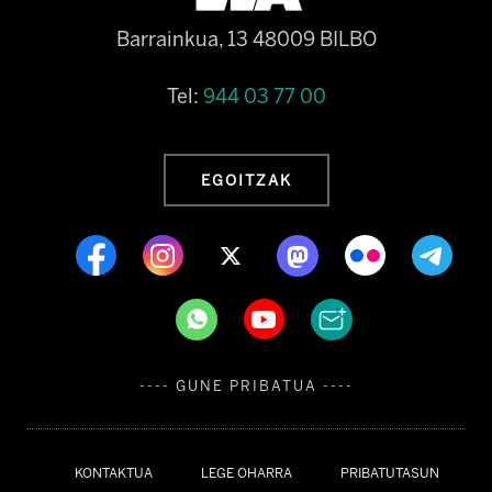
Barrainkua, 13 48009 BILBO
Tel:
944 03 77 00
EGOITZAK
---- GUNE PRIBATUA ----
KONTAKTUA
LEGE OHARRA
PRIBATUTASUN