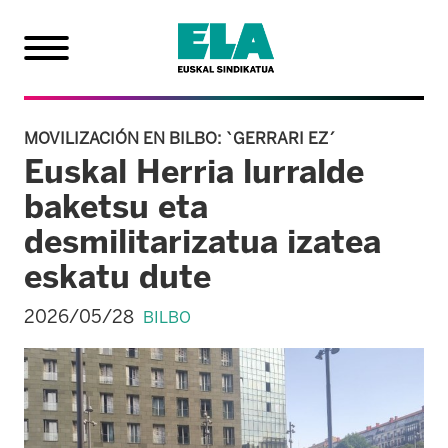
MOVILIZACIÓN EN BILBO: `GERRARI EZ´
Euskal Herria lurralde
baketsu eta
desmilitarizatua izatea
eskatu dute
2026/05/28
BILBO