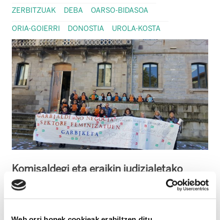
ZERBITZUAK
DEBA
OARSO-BIDASOA
ORIA-GOIERRI
DONOSTIA
UROLA-KOSTA
Komisaldegi eta eraikin judizialetako
garbikuntza zerbitzuetako langile
grebalariak kontzentrazioa egingo dute
Bergarako Epaitegiaren aurrean kale-
Web orri honek cookieak erabiltzen ditu