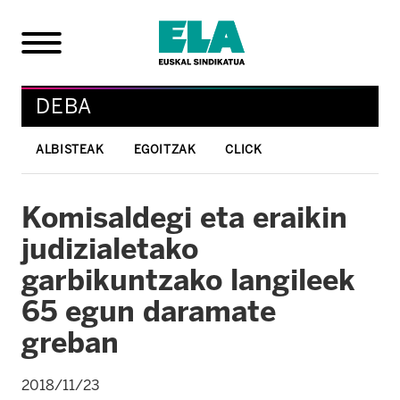
DEBA
ALBISTEAK
EGOITZAK
CLICK
Komisaldegi eta eraikin
judizialetako
garbikuntzako langileek
65 egun daramate
greban
2018/11/23