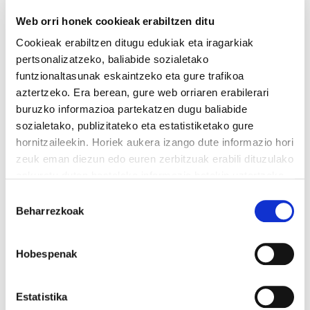
Web orri honek cookieak erabiltzen ditu
Cookieak erabiltzen ditugu edukiak eta iragarkiak
pertsonalizatzeko, baliabide sozialetako
funtzionaltasunak eskaintzeko eta gure trafikoa
aztertzeko. Era berean, gure web orriaren erabilerari
buruzko informazioa partekatzen dugu baliabide
sozialetako, publizitateko eta estatistiketako gure
hornitzaileekin. Horiek aukera izango dute informazio hori
zeuk eman diezun edo euren zerbitzuak erabili dituzulako
eskuratu duten bestelako informazio batekin uztartzeko.
Irakurri cookien politika
Baimena
Beharrezkoak
hautatzea
Hobespenak
Estatistika