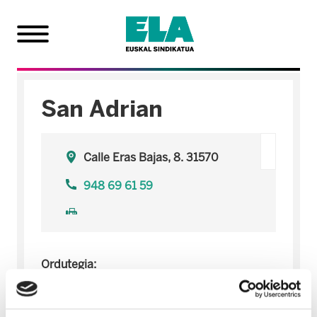
San Adrian
Calle Eras Bajas, 8. 31570
948 69 61 59
Ordutegia:
Astearteetan: 15:30-18:00.