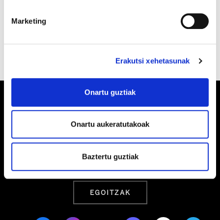
Marketing
Erakutsi xehetasunak
Onartu guztiak
Onartu aukeratutakoak
Barrainkua, 13 48009 BILBO
Tel:
944 03 77 00
Baztertu guztiak
EGOITZAK