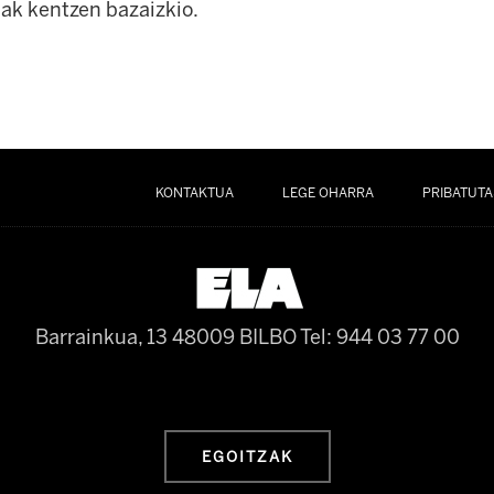
uak kentzen bazaizkio.
KONTAKTUA
LEGE OHARRA
PRIBATUTA
Barrainkua, 13 48009 BILBO
Tel: 944 03 77 00
EGOITZAK