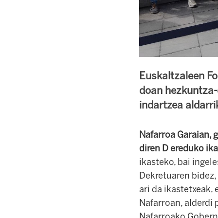
Euskaltzaleen Fo
doan hezkuntza-e
indartzea aldarri
Nafarroa Garaian, g
diren D ereduko ik
ikasteko, bai inge
Dekretuaren bidez,
ari da ikastetxeak, 
Nafarroan, alderdi p
Nafarroako Gobernu