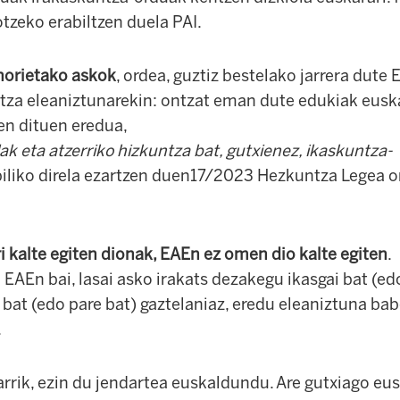
tzeko erabiltzen duela PAI.
 horietako askok
, ordea, guztiz bestelako jarrera dut
za eleaniztunarekin: ontzat eman dute edukiak euska
en dituen eredua,
lak eta atzerriko hizkuntza bat, gutxienez, ikaskuntza-
iliko direla ezartzen duen17/2023 Hezkuntza Legea 
 kalte egiten dionak, EAEn ez omen dio kalte egiten
.
 EAEn bai, lasai asko irakats dezakegu ikasgai bat (ed
 bat (edo pare bat) gaztelaniaz, eredu eleaniztuna ba
.
arrik, ezin du jendartea euskaldundu. Are gutxiago e