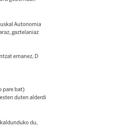
e Euskal Autonomia
raz, gaztelaniaz
ontzat emanez, D
o pare bat)
besten duten alderdi
uskaldunduko du,