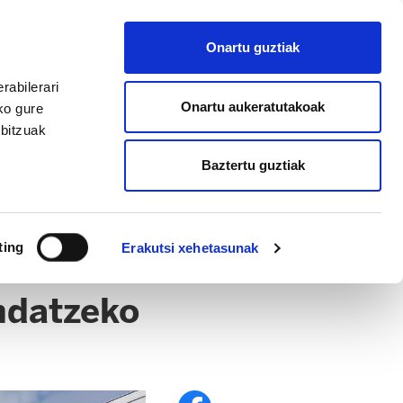
EU
ES
EN
FR
Onartu guztiak
AFILIATU
rabilerari
Onartu aukeratutakoak
ko gure
rbitzuak
Baztertu guztiak
ting
Erakutsi xehetasunak
ndatzeko