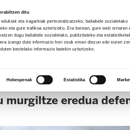
rabiltzen ditu
 edukiak eta iragarkiak pertsonalizatzeko, baliabide sozialetako
eko eta gure trafikoa aztertzeko. Era berean, gure web orriaren e
atzen dugu baliabide sozialetako, publizitateko eta estatistiketa
kera izango dute informazio hori zeuk eman diezun edo euren ze
u duten bestelako informazio batekin uztartzeko.
Hobespenak
Estatistika
Marke
u murgiltze eredua defe