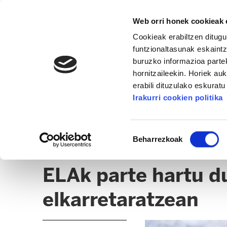
Web orri honek cookieak e
Cookieak erabiltzen ditugu
funtzionaltasunak eskaintz
buruzko informazioa partek
hornitzaileekin. Horiek au
erabili dituzulako eskurat
EUSKARA
Irakurri cookien politika
ALBISTEAK
CLICK
SALAKETA TXOKOA
Baimena
Beharrezkoak
hautatzea
HEZKUNTZA
ELAk parte hartu d
elkarretaratzean