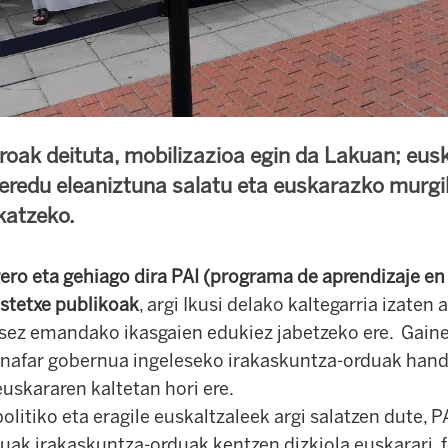
roak deituta, mobilizazioa egin da Lakuan; eus
redu eleaniztuna salatu eta euskarazko murgi
katzeko.
ero eta gehiago dira
PAI (programa de aprendizaje en 
astetxe publikoak
, argi
Ikusi delako kaltegarria izaten 
lesez emandako ikasgaien edukiez jabetzeko ere. Gain
 nafar gobernua ingeleseko irakaskuntza-orduak hand
euskararen kaltetan hori ere.
olitiko eta eragile euskaltzaleek argi salatzen dute, P
ak irakaskuntza-orduak kentzen dizkiola euskarari. 