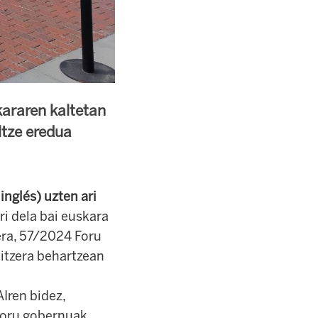
kararen kaltetan
ltze eredua
inglés) uzten ari
ari dela bai euskara
era, 57/2024 Foru
itzera behartzean
AIren bidez,
foru gobernuak