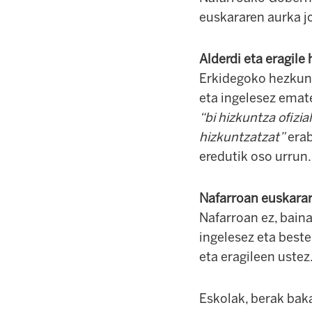
euskararen aurka jo
Alderdi eta eragile
Erkidegoko hezkunt
eta ingelesez emat
“bi hizkuntza ofizia
hizkuntzatzat”
erab
eredutik oso urrun.
Nafarroan euskarari
Nafarroan ez, baina
ingelesez eta beste
eta eragileen ustez
Eskolak, berak bak