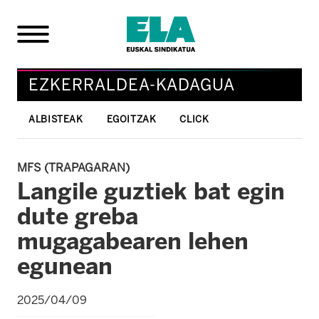
EZKERRALDEA-KADAGUA
ALBISTEAK
EGOITZAK
CLICK
MFS (TRAPAGARAN)
Langile guztiek bat egin
dute greba
mugagabearen lehen
egunean
2025/04/09