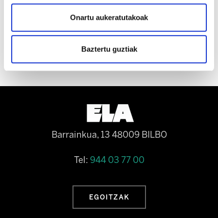
lanpostuak defendatzeko bide bakarra.
Onartu aukeratutakoak
Baztertu guztiak
Barrainkua, 13 48009 BILBO
Tel:
944 03 77 00
EGOITZAK