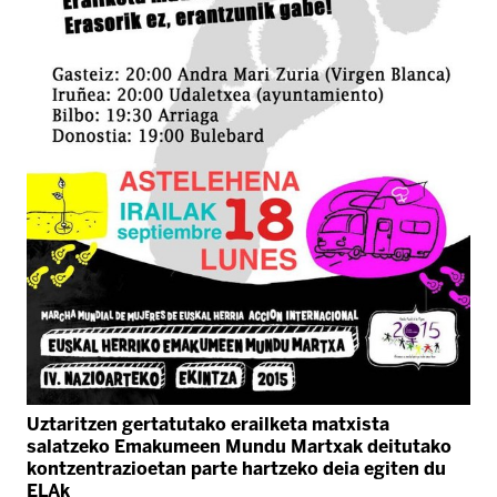
Uztaritzen gertatutako erailketa matxista
salatzeko Emakumeen Mundu Martxak deitutako
kontzentrazioetan parte hartzeko deia egiten du
ELAk