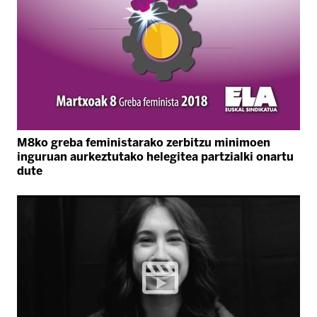
M8ko greba feministarako zerbitzu minimoen
inguruan aurkeztutako helegitea partzialki onartu
dute