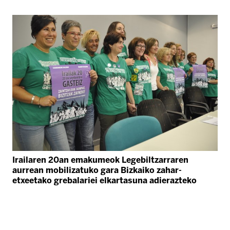
Irailaren 20an emakumeok Legebiltzarraren
aurrean mobilizatuko gara Bizkaiko zahar-
etxeetako grebalariei elkartasuna adierazteko