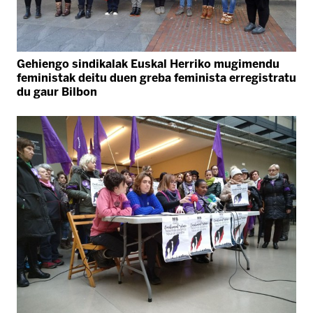
Gehiengo sindikalak Euskal Herriko mugimendu
feministak deitu duen greba feminista erregistratu
du gaur Bilbon