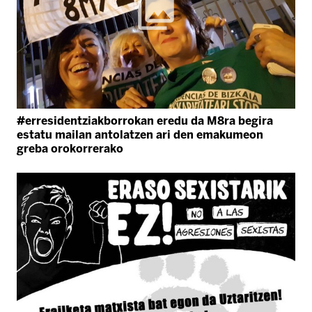
#erresidentziakborrokan eredu da M8ra begira
estatu mailan antolatzen ari den emakumeon
greba orokorrerako