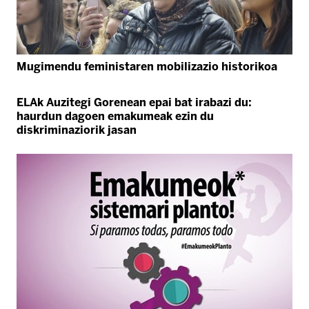
Mugimendu feministaren mobilizazio historikoa
ELAk Auzitegi Gorenean epai bat irabazi du:
haurdun dagoen emakumeak ezin du
diskriminaziorik jasan