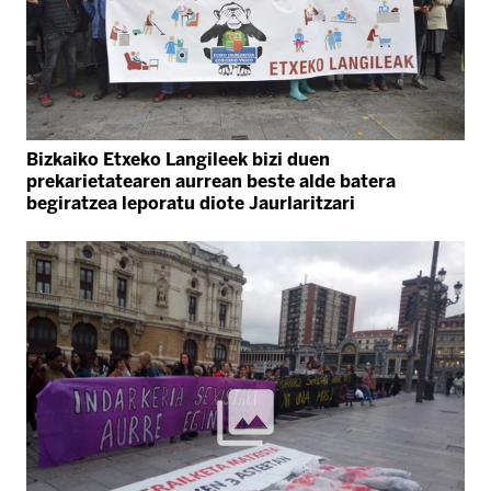
Bizkaiko Etxeko Langileek bizi duen
prekarietatearen aurrean beste alde batera
begiratzea leporatu diote Jaurlaritzari