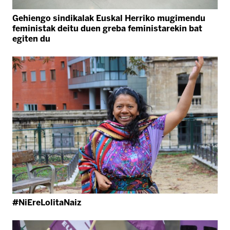
Gehiengo sindikalak Euskal Herriko mugimendu
feministak deitu duen greba feministarekin bat
egiten du
#NiEreLolitaNaiz