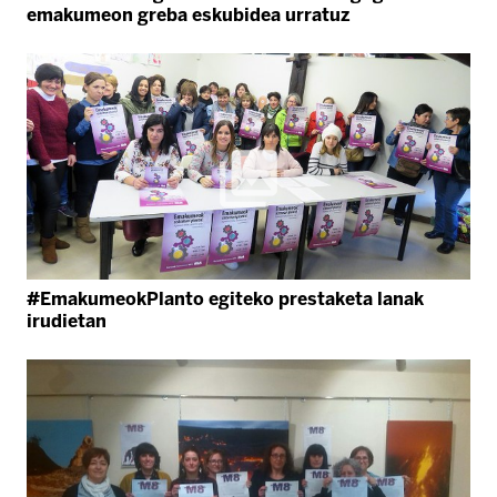
emakumeon greba eskubidea urratuz
#EmakumeokPlanto egiteko prestaketa lanak
irudietan