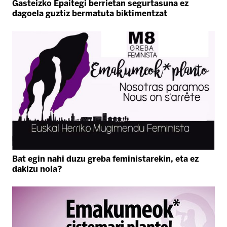
Gasteizko Epaitegi berrietan segurtasuna ez
dagoela guztiz bermatuta biktimentzat
Bat egin nahi duzu greba feministarekin, eta ez
dakizu nola?