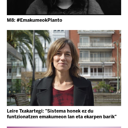
M8: #EmakumeokPlanto
Leire Txakartegi: "Sistema honek ez du
funtzionatzen emakumeon lan eta ekarpen barik"