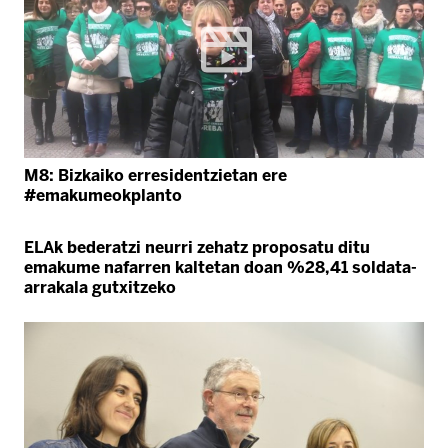
M8: Bizkaiko erresidentzietan ere
#emakumeokplanto
ELAk bederatzi neurri zehatz proposatu ditu
emakume nafarren kaltetan doan %28,41 soldata-
arrakala gutxitzeko