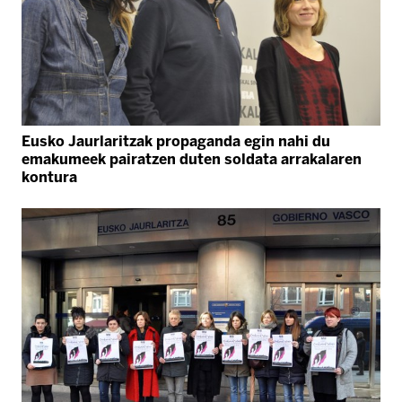
Eusko Jaurlaritzak propaganda egin nahi du
emakumeek pairatzen duten soldata arrakalaren
kontura