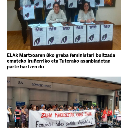
ELAk Martxoaren 8ko greba feministari bultzada
emateko Iruñerriko eta Tuterako asanbladetan
parte hartzen du