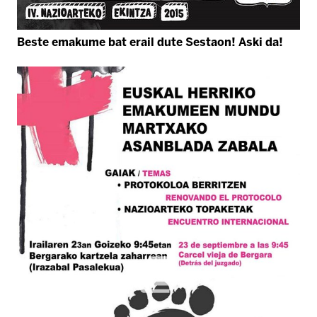
Beste emakume bat erail dute Sestaon! Aski da!