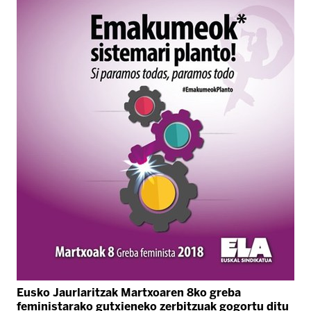
Eusko Jaurlaritzak Martxoaren 8ko greba
feministarako gutxieneko zerbitzuak gogortu ditu