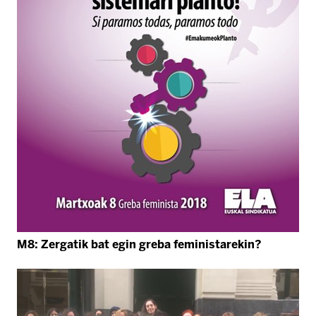
M8: Zergatik bat egin greba feministarekin?