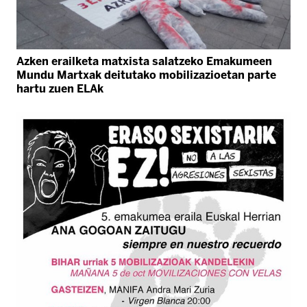
Azken erailketa matxista salatzeko Emakumeen
Mundu Martxak deitutako mobilizazioetan parte
hartu zuen ELAk