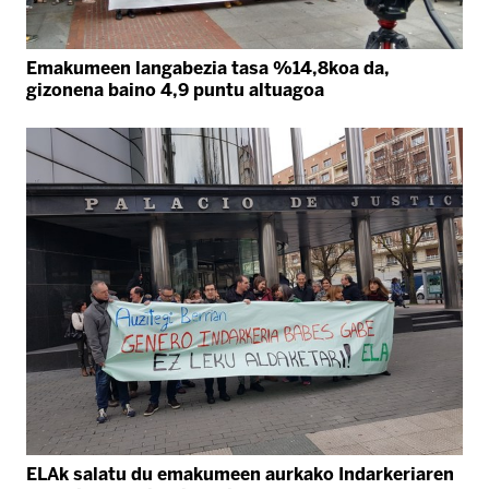
Emakumeen langabezia tasa %14,8koa da,
gizonena baino 4,9 puntu altuagoa
ELAk salatu du emakumeen aurkako Indarkeriaren