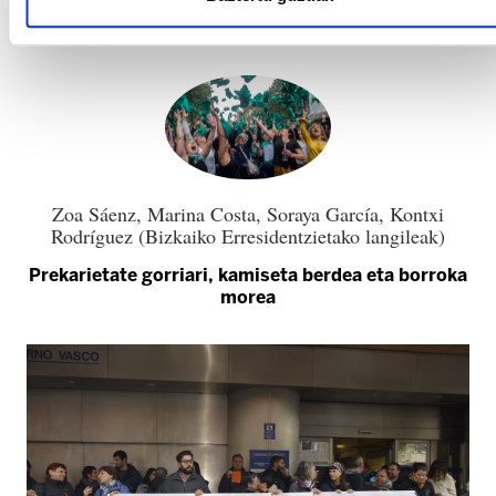
Iruñean indarkeria matxistaren aurkako
kanpainaren barruan
Zoa Sáenz, Marina Costa, Soraya García, Kontxi
Rodríguez (Bizkaiko Erresidentzietako langileak)
Prekarietate gorriari, kamiseta berdea eta borroka
morea