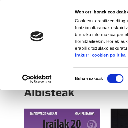
Web orri honek cookieak e
Cookieak erabiltzen ditugu
funtzionaltasunak eskaintz
buruzko informazioa partek
hornitzaileekin. Horiek au
erabili dituzulako eskurat
GENERO POLITIKA
Irakurri cookien politika
ALBISTEAK
DOKUMENTUAK
IRITZIA
A
Baimena
Beharrezkoak
hautatzea
Albisteak