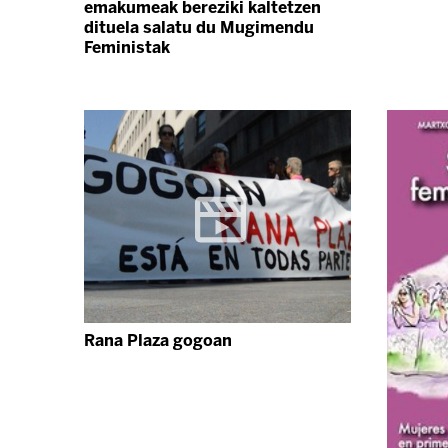
emakumeak bereziki kaltetzen
dituela salatu du Mugimendu
Feministak
Rana Plaza gogoan