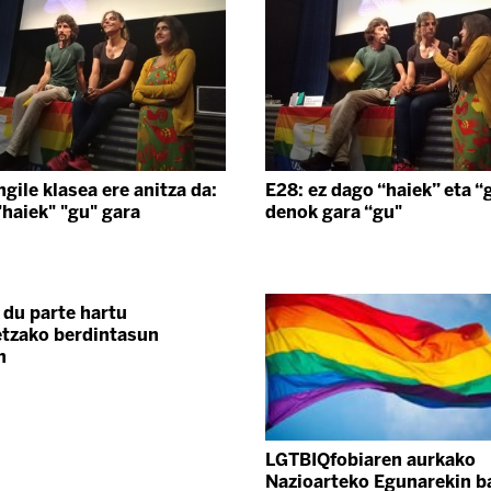
gile klasea ere anitza da:
E28: ez dago “haiek” eta “
"haiek" "gu" gara
denok gara “gu"
 du parte hartu
tzako berdintasun
n
LGTBIQfobiaren aurkako
Nazioarteko Egunarekin b