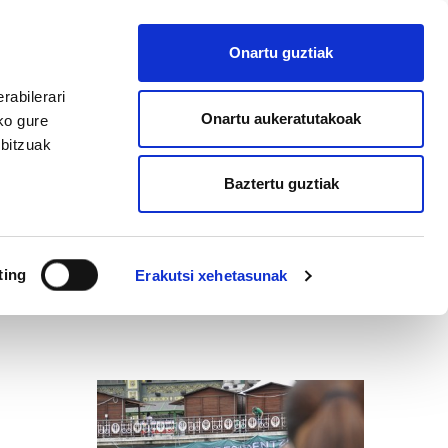
EU
ES
EN
FR
Onartu guztiak
AFILIATU
rabilerari
Onartu aukeratutakoak
ko gure
rbitzuak
Baztertu guztiak
ting
Erakutsi xehetasunak