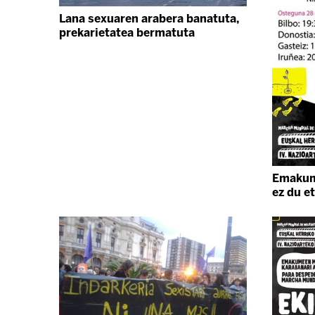
Lana sexuaren arabera banatuta,
prekarietatea bermatuta
Emakum
ez du e