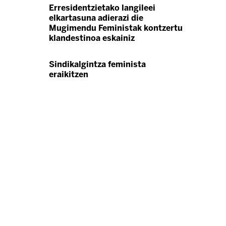
Erresidentzietako langileei
elkartasuna adierazi die
Mugimendu Feministak kontzertu
klandestinoa eskainiz
Sindikalgintza feminista
eraikitzen