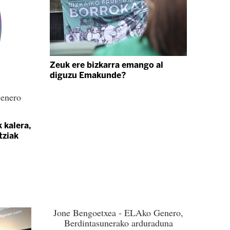
Zeuk ere bizkarra emango al
diguzu Emakunde?
enero
 kalera,
tziak
Jone Bengoetxea - ELAko Genero,
Berdintasunerako arduraduna