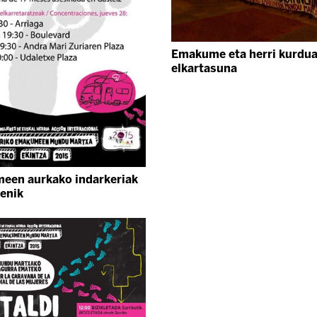
Emakume eta herri kurdua
elkartasuna
een aurkako indarkeriak
tenik