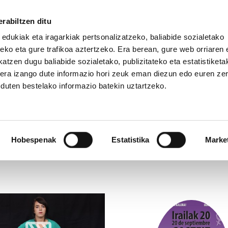
rabiltzen ditu
 edukiak eta iragarkiak pertsonalizatzeko, baliabide sozialetako
eko eta gure trafikoa aztertzeko. Era berean, gure web orriaren e
atzen dugu baliabide sozialetako, publizitateko eta estatistiketa
kera izango dute informazio hori zeuk eman diezun edo euren ze
u duten bestelako informazio batekin uztartzeko.
RTIKULUAK (MRA FUNDAZIOA)
CLICK
Hobespenak
Estatistika
Marke