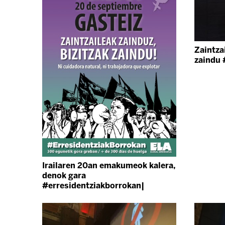
Zaintza
zaindu 
Irailaren 20an emakumeok kalera,
denok gara
#erresidentziakborrokan|