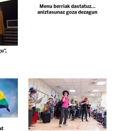
Menu berriak dastatuz...
aniztasunaz goza dezagun
gu”,
at