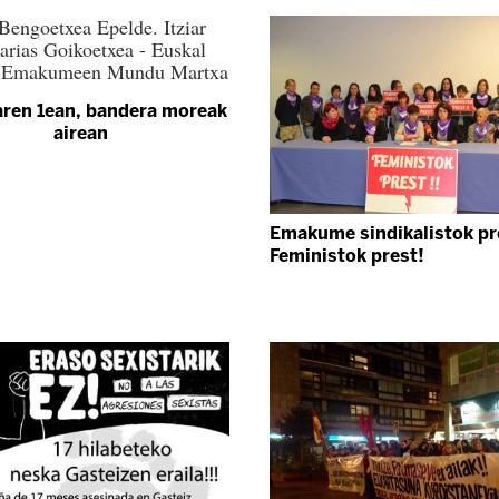
Bengoetxea Epelde. Itziar
rias Goikoetxea - Euskal
o Emakumeen Mundu Martxa
aren 1ean, bandera moreak
airean
Emakume sindikalistok pr
Feministok prest!