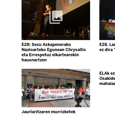
E28: Sexu Askapenerako
E28. Lan
Nazioarteko Egunean Chrysallis
ez dira 
eta Errespetuz elkartearekin
hausnartzen
ELAk ez
Osakide
mahaia
Jaurlaritzaren murrizketek