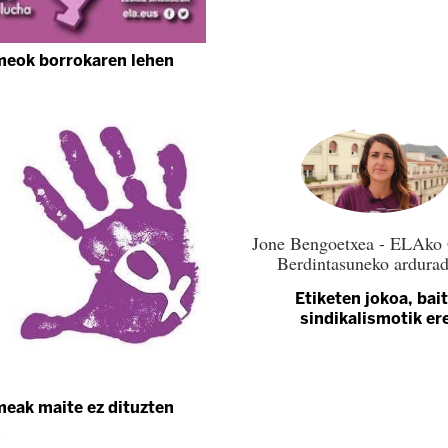
eok borrokaren lehen
Jone Bengoetxea - ELAko
Berdintasuneko ardura
Etiketen jokoa, bai
sindikalismotik er
ak maite ez dituzten