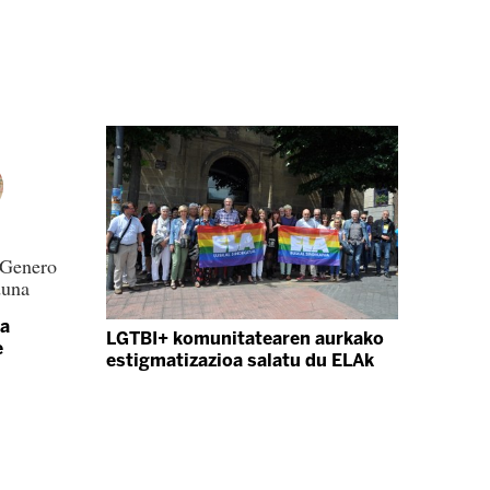
 Genero
duna
ta
LGTBI+ komunitatearen aurkako
e
estigmatizazioa salatu du ELAk