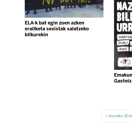
ELA-k bat egin zuen azken
erailketa sexistak salatzeko
bilkurekin
Emakum
Gasteiz
<
Aurreko 30 