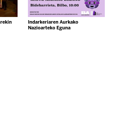
rekin
Indarkeriaren Aurkako
Nazioarteko Eguna