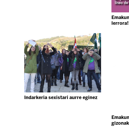
Emakum
lerrora!
Indarkeria sexistari aurre eginez
Emakume
gizonak