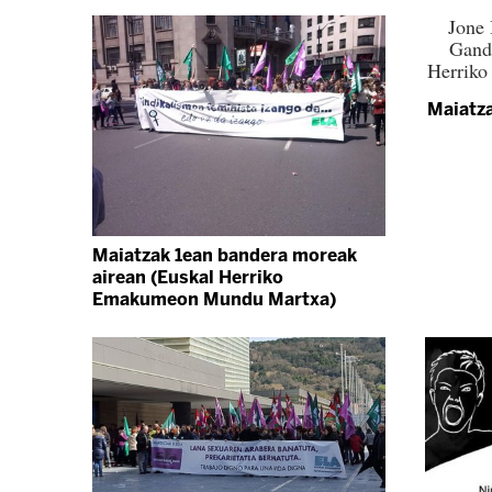
Jone 
Ganda
Herrik
Maiatz
Maiatzak 1ean bandera moreak
airean (Euskal Herriko
Emakumeon Mundu Martxa)