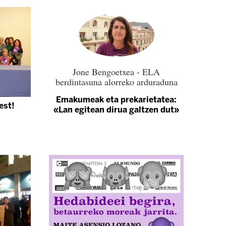
Jone Bengoetxea - ELA
berdintasuna alorreko arduraduna
Emakumeak eta prekarietatea:
est!
«Lan egitean dirua galtzen dut»