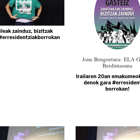
ileak zainduz, bizitzak
#erresidentziakborrokan
Jone Bengoetxea- ELA G
Berdintasuna
Irailaren 20an emakumeok
denok gara #erresiden
borrokan!