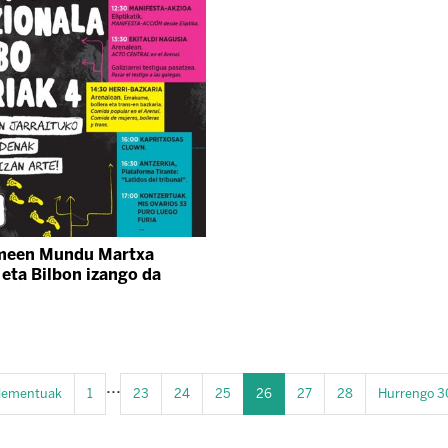
een Mundu Martxa
 eta Bilbon izango da
...
elementuak
1
23
24
25
26
27
28
Hurrengo 3