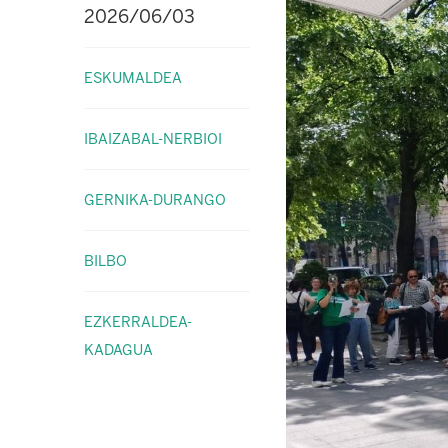
2026/06/03
ESKUMALDEA
IBAIZABAL-NERBIOI
GERNIKA-DURANGO
BILBO
EZKERRALDEA-
KADAGUA