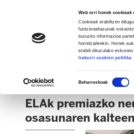
Web orri honek cookieak e
Cookieak erabiltzen ditugu
funtzionaltasunak eskaintz
buruzko informazioa partek
hornitzaileekin. Horiek au
erabili dituzulako eskurat
GIZALAN
Irakurri cookien politika
CLICK
UDAL / FORU
OSAKIDETZA / OSAS
Baimena
Beharrezkoak
hautatzea
BIZKAIKO ERRESIDENTZIAK
ELAk premiazko neur
osasunaren kalteen