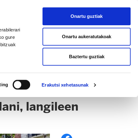
EU
ES
EN
FR
Onartu guztiak
AFILIATU
rabilerari
Onartu aukeratutakoak
ko gure
rbitzuak
Baztertu guztiak
FARROA
EITB
ting
Erakutsi xehetasunak
ani, langileen