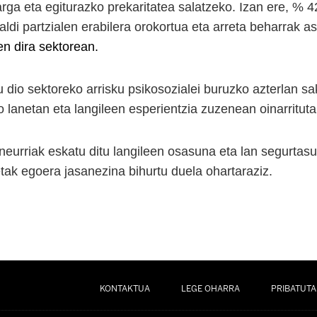
arga eta egiturazko prekaritatea salatzeko. Izan ere, % 
ldi partzialen erabilera orokortua eta arreta beharrak as
n dira sektorean.
dio sektoreko arrisku psikosozialei buruzko azterlan sa
 lanetan eta langileen esperientzia zuzenean oinarrituta
neurriak eskatu ditu langileen osasuna eta lan segurta
tak egoera jasanezina bihurtu duela ohartaraziz.
KONTAKTUA
LEGE OHARRA
PRIBATUTA