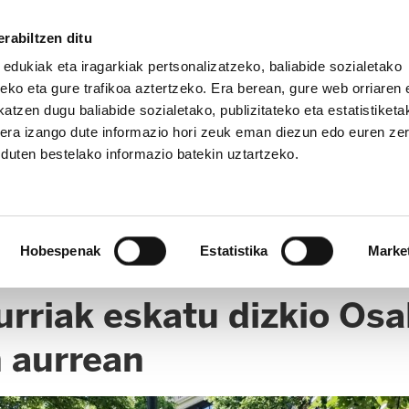
rabiltzen ditu
 edukiak eta iragarkiak pertsonalizatzeko, baliabide sozialetako
eko eta gure trafikoa aztertzeko. Era berean, gure web orriaren e
atzen dugu baliabide sozialetako, publizitateko eta estatistiketa
kera izango dute informazio hori zeuk eman diezun edo euren ze
u duten bestelako informazio batekin uztartzeko.
UNBIDEA
HEZKUNTZA EAE
EPE / OPE
HEZKUNTZA NA
Hobespenak
Estatistika
Marke
riak eskatu dizkio Osal
 aurrean