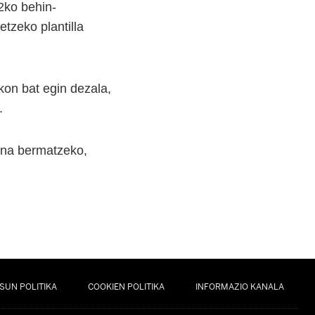
42ko behin-
etzeko plantilla
kon bat egin dezala,
.
suna bermatzeko,
SUN POLITIKA
COOKIEN POLITIKA
INFORMAZIO KANALA