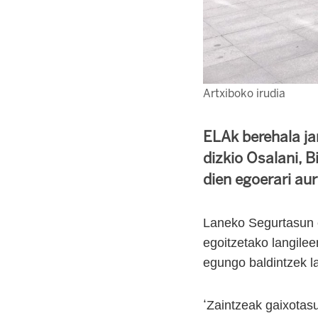
Artxiboko irudia
ELAk berehala ja
dizkio Osalani, B
dien egoerari aur
Laneko Segurtasun 
egoitzetako langile
egungo baldintzek la
‘
Zaintzeak gaixotasu