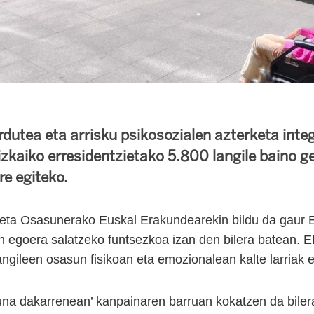
rdutea eta arrisku psikosozialen azterketa inte
izkaiko erresidentzietako 5.800 langile baino g
re egiteko.
eta Osasunerako Euskal Erakundearekin bildu da gaur E
en egoera salatzeko funtsezkoa izan den bilera batean. E
ngileen osasun fisikoan eta emozionalean kalte larriak er
na dakarrenean’ kanpainaren barruan kokatzen da bilera