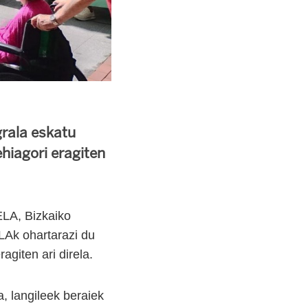
grala eskatu
ehiagori eragiten
LA, Bizkaiko
LAk ohartarazi du
agiten ari direla.
, langileek beraiek