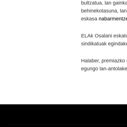
bultzatua, lan gaink
behinekotasuna, lana
eskasa
nabarmentze
ELAk Osalani eskatu 
sindikatuak egindako
Halaber, premiazko 
egungo lan-antolake