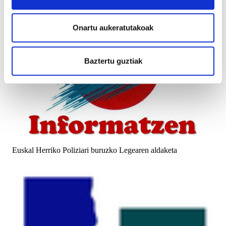
Onartu aukeratutakoak
Baztertu guztiak
Euskal Herriko Poliziari buruzko Legearen aldaketa