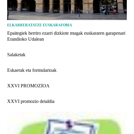
ELKARRERATATZE EUSKARAFOBIA
Epaitegiek berriro ezarri dizkiote mugak euskararen garapenari
Erandioko Udalean
Salaketak
Eskaerak eta formularioak
XXVI PROMOZIOA
XXVI promozio deialdia