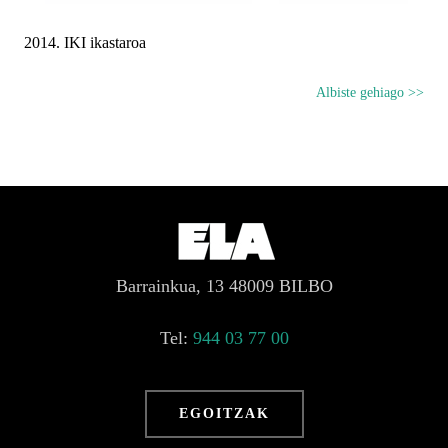
2014. IKI ikastaroa
Albiste gehiago >>
Barrainkua, 13 48009 BILBO
Tel:
944 03 77 00
EGOITZAK