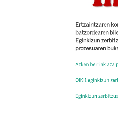
Ertzaintzaren ko
batzordearen bil
Eginkizun zerbit
prozesuaren buk
Azken berriak azalp
OIKI1 eginkizun zer
Eginkizun zerbitzu