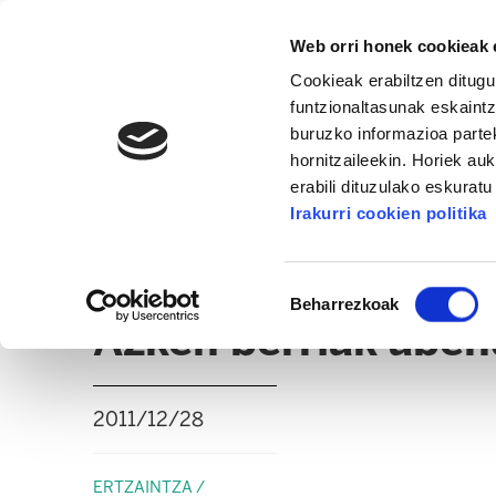
Web orri honek cookieak e
Cookieak erabiltzen ditugu
funtzionaltasunak eskaintz
buruzko informazioa partek
hornitzaileekin. Horiek au
erabili dituzulako eskurat
ERTZAINTZA / FORUZAINGOA
Irakurri cookien politika
BERRIAK
ADMINISTRAZIO GAIAK
Baimena
Beharrezkoak
hautatzea
Azken berriak aben
2011/12/28
ERTZAINTZA /