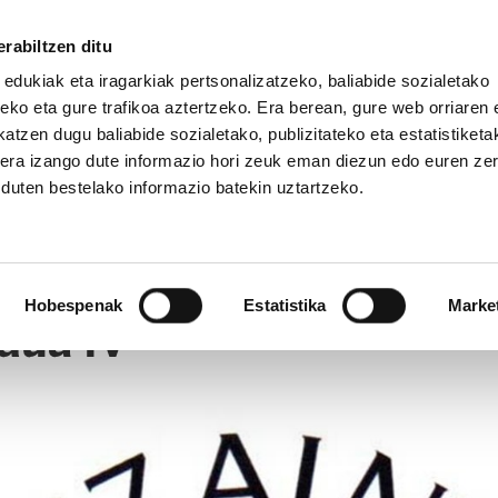
rabiltzen ditu
 edukiak eta iragarkiak pertsonalizatzeko, baliabide sozialetako
eko eta gure trafikoa aztertzeko. Era berean, gure web orriaren e
atzen dugu baliabide sozialetako, publizitateko eta estatistiketa
kera izango dute informazio hori zeuk eman diezun edo euren ze
u duten bestelako informazio batekin uztartzeko.
Hobespenak
Estatistika
Marke
dua IV