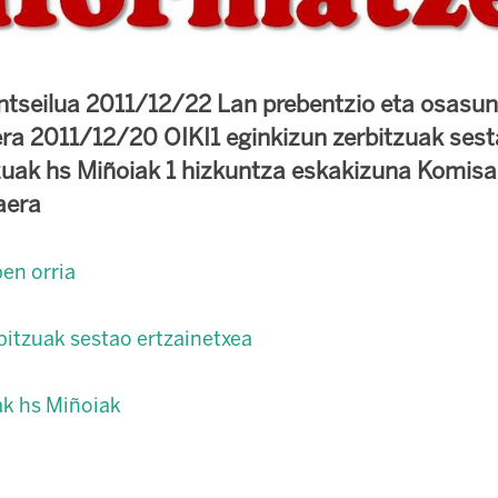
ntseilua 2011/12/22 Lan prebentzio eta osasu
era 2011/12/20 OIKI1 eginkizun zerbitzuak sest
zuak hs Miñoiak 1 hizkuntza eskakizuna Komisa
aera
en orria
bitzuak sestao ertzainetxea
ak hs Miñoiak