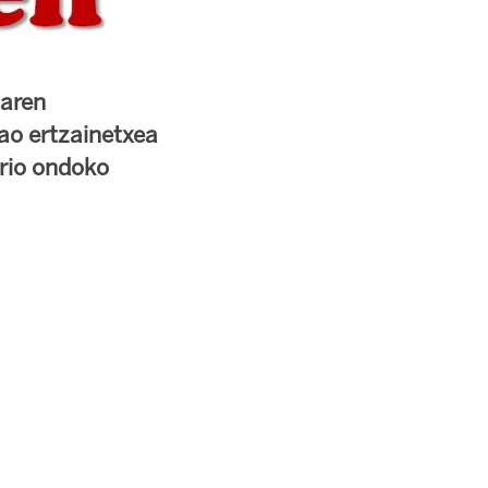
naren
ao ertzainetxea
rio ondoko