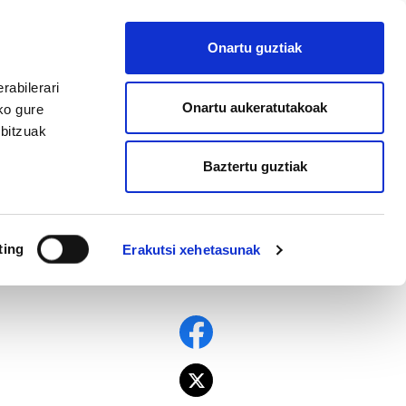
EU
ES
EN
FR
Onartu guztiak
AFILIATU
rabilerari
Onartu aukeratutakoak
ko gure
rbitzuak
Baztertu guztiak
ting
Erakutsi xehetasunak