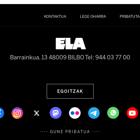
KONTAKTUA
LEGE OHARRA
PRIBATUTA
Barrainkua, 13 48009 BILBO
Tel: 944 03 77 00
EGOITZAK
---- GUNE PRIBATUA ----