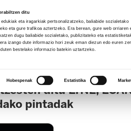
rabiltzen ditu
 edukiak eta iragarkiak pertsonalizatzeko, baliabide sozialetako
eko eta gure trafikoa aztertzeko. Era berean, gure web orriaren e
atzen dugu baliabide sozialetako, publizitateko eta estatistiketa
kera izango dute informazio hori zeuk eman diezun edo euren ze
u duten bestelako informazio batekin uztartzeko.
Hobespenak
Estatistika
Marke
itzesten ditu ErNE, ESA
dako pintadak