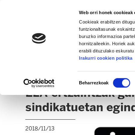
Web orri honek cookieak e
Cookieak erabiltzen ditugu
funtzionaltasunak eskaintz
buruzko informazioa partek
hornitzaileekin. Horiek au
erabili dituzulako eskurat
ERTZAINTZA / FORUZAINGOA
Irakurri cookien politika
BERRIAK
ADMINISTRAZIO GAIAK
Baimena
Beharrezkoak
hautatzea
ELA-ertzaintzak ga
sindikatuetan egin
2018/11/13