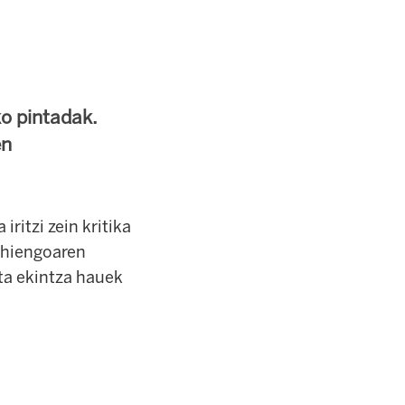
o pintadak.
en
ritzi zein kritika
gehiengoaren
ta ekintza hauek