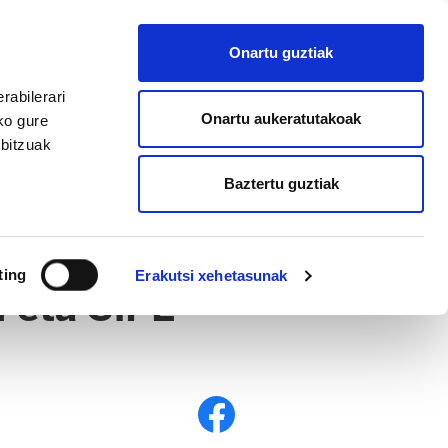
EU
ES
EN
FR
Onartu guztiak
AFILIATU
rabilerari
Onartu aukeratutakoak
ko gure
rbitzuak
Baztertu guztiak
ting
Erakutsi xehetasunak
N eta SiPE