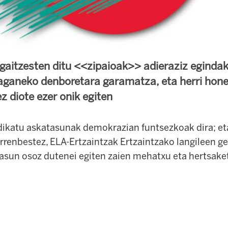
gaitzesten ditu <<zipaioak>> adieraziz egindak
raganeko denboretara garamatza, eta herri hon
z diote ezer onik egiten
ikatu askatasunak demokrazian funtsezkoak dira; eta i
orrenbestez, ELA-Ertzaintzak Ertzaintzako langileen 
itasun osoz dutenei egiten zaien mehatxu eta hertsake