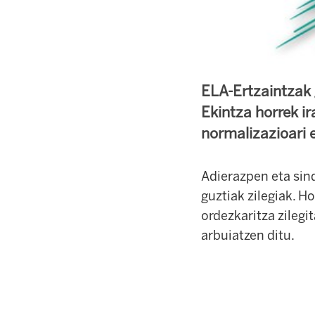
ELA-Ertzaintzak 
Ekintza horrek i
normalizazioari e
Adierazpen eta sind
guztiak zilegiak. H
ordezkaritza zileg
arbuiatzen ditu.