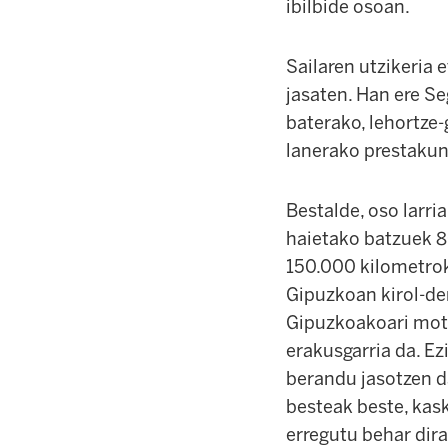
ibilbide osoan.
Sailaren utzikeria 
jasaten. Han ere Se
baterako, lehortze
lanerako prestakun
Bestalde, oso larri
haietako batzuek 8
150.000 kilometrok
Gipuzkoan kirol-dem
Gipuzkoakoari motoz
erakusgarria da. E
berandu jasotzen da
besteak beste, kas
erregutu behar dira