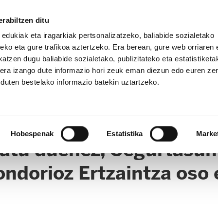
rabiltzen ditu
 edukiak eta iragarkiak pertsonalizatzeko, baliabide sozialetako
eko eta gure trafikoa aztertzeko. Era berean, gure web orriaren e
atzen dugu baliabide sozialetako, publizitateko eta estatistiketa
kera izango dute informazio hori zeuk eman diezun edo euren ze
u duten bestelako informazio batekin uztartzeko.
Hobespenak
Estatistika
Marke
latu duenez, Segurtasun
ndorioz Ertzaintza oso 