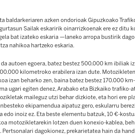
eta baldarkeriaren azken ondorioak Gipuzkoako Trafiko
gurtasun Sailak eskaririk oinarrizkoenak ere ez ditu 
-gela bat izateko eskaria —laneko arropa bustirik da
tza nahikoa hartzeko eskaria.
a da autoen egoera, batez bestez 500.000 km ibiliak iz
00.000 kilometroko erabilera izan dute. Motozikleten 
oa izan beharko zen, baina batez bestez 170.000 km-t
a ugari egiten denez, Arabako eta Bizkaiko trafiko-a
ikletak maileguz utzi behar dizkiote, eta hori ere pl
zinbesteko ekipamendua aipatuz gero, eskularru berezi
 edo inoiz ez. Eta beste elementu batzuk, 10 €-kostu
koa motozikletarekin lotzen duen konexio-kablea, behi
. Pertsonalari dagokionez, prekarietatea hain da hand