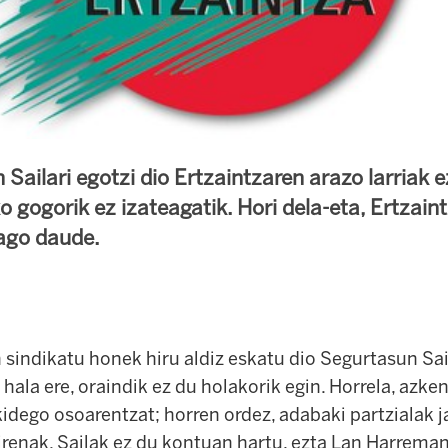
Sailari egotzi dio Ertzaintzaren arazo larriak
o gogorik ez izateagatik. Hori dela-eta, Ertzain
ago daude.
 sindikatu honek hiru aldiz eskatu dio Segurtasun Sa
; hala ere, oraindik ez du holakorik egin. Horrela, azke
kidego osoarentzat; horren ordez, adabaki partzialak j
irenak. Sailak ez du kontuan hartu, ezta Lan Harrema