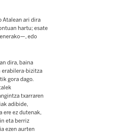
 Atalean ari dira
kontuan hartu; esate
goenerako—, edo
an dira, baina
erabilera-bizitza
ik gora dago.
talek
angintza txarraren
ak adibide,
a ere ez dutenak,
n eta berriz
ia ezen aurten