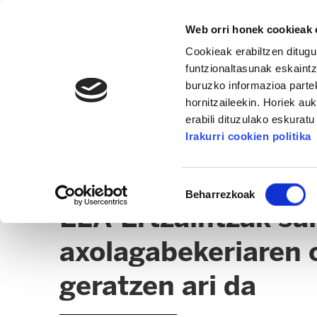
Web orri honek cookieak e
Cookieak erabiltzen ditugu
funtzionaltasunak eskaintz
buruzko informazioa partek
hornitzaileekin. Horiek au
erabili dituzulako eskurat
ERTZAINTZA / FORUZAINGOA
Irakurri cookien politika
BERRIAK
ADMINISTRAZIO GAIAK
Baimena
Beharrezkoak
hautatzea
ELA-Ertzaintzak sa
axolagabekeriaren o
geratzen ari da