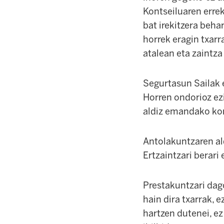
Kontseiluaren errek
bat irekitzera beha
horrek eragin txarr
atalean eta zaintza
Segurtasun Sailak 
Horren ondorioz ezi
aldiz emandako kon
Antolakuntzaren ald
Ertzaintzari berari 
Prestakuntzari dago
hain dira txarrak, 
hartzen dutenei, ez