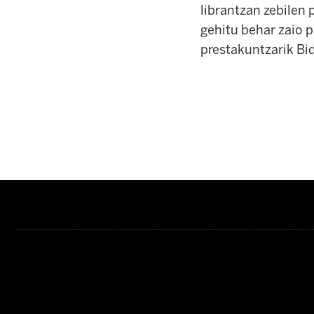
librantzan zebilen p
gehitu behar zaio p
prestakuntzarik Bi