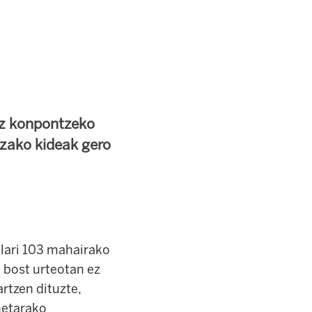
 ez konpontzeko
tzako kideak gero
ilari 103 mahairako
n bost urteotan ez
artzen dituzte,
netarako