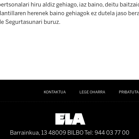
ertsonalari hiru aldiz gehiago, iaz baino, deitu baitzai
lantillaren herenek baino gehiagok ez dutela jaso ber
de Segurtasunari buruz.
KONTAKTUA
LEGE OHARRA
PRIBATUTA
Barrainkua, 13 48009 BILBO
Tel: 944 03 77 00