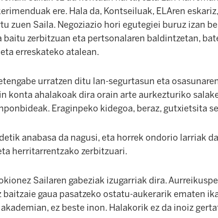
erimenduak ere. Hala da, Kontseiluak, ELAren eskariz,
rtu zuen Saila. Negoziazio hori egutegiei buruz izan be
a baitu zerbitzuan eta pertsonalaren baldintzetan, bat
 eta erreskateko atalean.
etengabe urratzen ditu lan-segurtasun eta osasunaren
n konta ahalakoak dira orain arte aurkezturiko salake
ponbideak. Eraginpeko kidegoa, beraz, gutxietsita se
etik anabasa da nagusi, eta horrek ondorio larriak d
eta herritarrentzako zerbitzuari.
kionez Sailaren gabeziak izugarriak dira. Aurreikusp
ez baitzaie gaua pasatzeko ostatu-aukerarik ematen ik
 akademian, ez beste inon. Halakorik ez da inoiz gerta