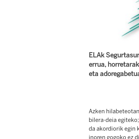
ELAk Segurtasun 
errua, horretarak
eta adoregabetu
Azken hilabeteotan
bilera-deia egiteko
da akordiorik egin 
inoren gogoko ez d