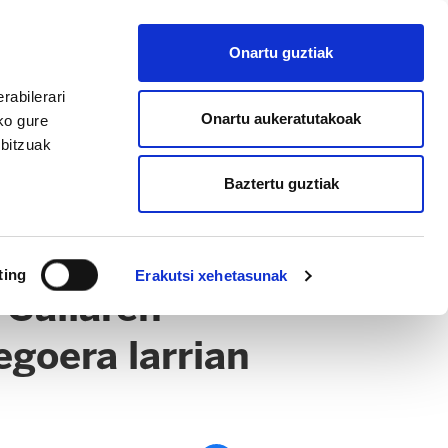
EU
ES
EN
FR
Onartu guztiak
AFILIATU
rabilerari
Onartu aukeratutakoak
ko gure
rbitzuak
Baztertu guztiak
ting
Erakutsi xehetasunak
 Sailaren
egoera larrian