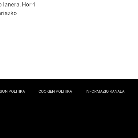
o lanera. Horri
ariazko
SUN POLITIKA
COOKIEN POLITIKA
INFORMAZIO KANALA