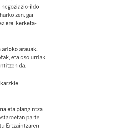
 negoziazio-ildo
harko zen, gai
ez ere ikerketa-
 arloko arauak.
tak, eta oso urriak
ntitzen da.
akarzkie
ena eta plangintza
astaroetan parte
tu Ertzaintzaren