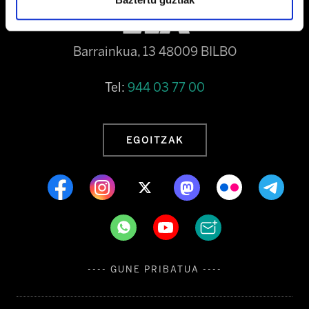
Barrainkua, 13 48009 BILBO
Tel:
944 03 77 00
EGOITZAK
---- GUNE PRIBATUA ----