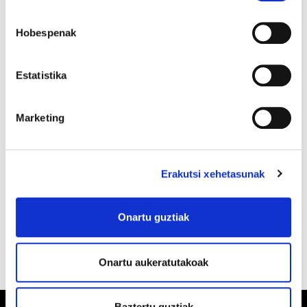
Ertzaintzaren segurtasun-neurririk eza
(laguntzako bigarren patruilaren falta...).
Hobespenak
Estatistika
Segurtasun-arloko berariazko protokolorik
eza; batez ere, 53 jarraibidea indargabetu
Marketing
izanagatik, han bai jasotzen baitziren
protokoloak.
Erakutsi xehetasunak
Eguneroko lan-materialaren egoera txarra.
Onartu guztiak
Onartu aukeratutakoak
Baztertu guztiak