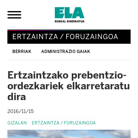
ERTZAINTZA / FORUZAINGOA
BERRIAK
ADMINISTRAZIO GAIAK
Ertzaintzako prebentzio-
ordezkariek elkarretaratu
dira
2016/11/15
GIZALAN
ERTZAINTZA / FORUZAINGOA