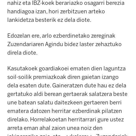
nahiz eta IBZ-koek berariazko osagarri berezia
handiagoa izan, hori zerbitzuen arteko
lankidetza besterik ez dela diote.
Edozelan ere, arlo ezberdinetako zereginak
Zuzendariaren Agindu bidez laster zehaztuko
direla diote.
Kasutakoek goardiakoei ematen dien laguntza
soil-soilik premiazkoak diren gaietan izango
dela esaten dute. Gaineratzen dute hau ez dela
gertatuko aldi berean gertaerak salatzera beste
une batean salatu daitezkeen gertaeren berri
ematera datozen herritar ezberdinak pilatzen
direlako. Horrelakoetan herritarrari gure ustez
arreta eman ahal zaion unea noiz den