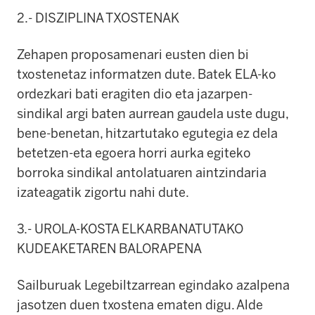
2.- DISZIPLINA TXOSTENAK
Zehapen proposamenari eusten dien bi
txostenetaz informatzen dute. Batek ELA-ko
ordezkari bati eragiten dio eta jazarpen-
sindikal argi baten aurrean gaudela uste dugu,
bene-benetan, hitzartutako egutegia ez dela
betetzen-eta egoera horri aurka egiteko
borroka sindikal antolatuaren aintzindaria
izateagatik zigortu nahi dute.
3.- UROLA-KOSTA ELKARBANATUTAKO
KUDEAKETAREN BALORAPENA
Sailburuak Legebiltzarrean egindako azalpena
jasotzen duen txostena ematen digu. Alde