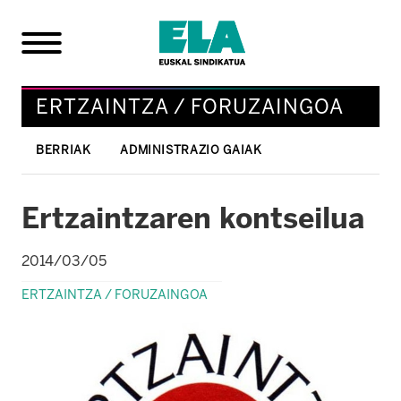
ERTZAINTZA / FORUZAINGOA
BERRIAK
ADMINISTRAZIO GAIAK
Ertzaintzaren kontseilua
2014/03/05
ERTZAINTZA / FORUZAINGOA