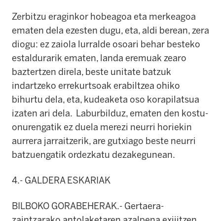
Zerbitzu eraginkor hobeagoa eta merkeagoa
ematen dela ezesten dugu, eta, aldi berean, zera
diogu: ez zaiola lurralde osoari behar besteko
estaldurarik ematen, landa eremuak zearo
baztertzen direla, beste unitate batzuk
indartzeko errekurtsoak erabiltzea ohiko
bihurtu dela, eta, kudeaketa oso korapilatsua
izaten ari dela. Laburbilduz, ematen den kostu-
onurengatik ez duela merezi neurri horiekin
aurrera jarraitzerik, are gutxiago beste neurri
batzuengatik ordezkatu dezakegunean.
4.- GALDERA ESKARIAK
BILBOKO GORABEHERAK.- Gertaera-
zaintzarako antolaketaren azalpena exijitzen