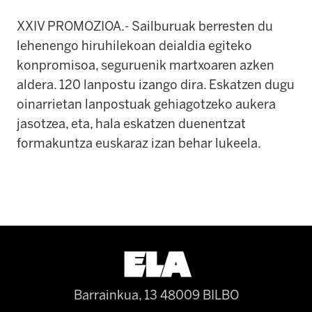
XXIV PROMOZIOA.- Sailburuak berresten du
lehenengo hiruhilekoan deialdia egiteko
konpromisoa, seguruenik martxoaren azken
aldera. 120 lanpostu izango dira. Eskatzen dugu
oinarrietan lanpostuak gehiagotzeko aukera
jasotzea, eta, hala eskatzen duenentzat
formakuntza euskaraz izan behar lukeela.
Barrainkua, 13 48009 BILBO