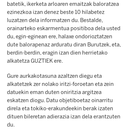
batetik, ikerketa arloaren emaitzak baloratzea
ezinezkoa izan denez beste 10 hilabetez
luzatzen dela informatzen du. Bestalde,
orainarteko eskarmentua positiboa dela usted
du, egin-eginean ere, halaxe ondorioztatzen
dute balorapenaz arduratu diran Burutzek, eta,
berdin-berdin, eragin izan dien herrietako
alkatetza GUZTIEK ere.
Gure aurkakotasuna azaltzen diegu eta
alkatetzek zer nolako iritzi-foroetan eta zein
datuekin eman duten oniritzia argitzea
eskatzen diogu. Datu objetiboetaz oinarritu
direla eta tokiko-erakundeekin berak izaten
dituen bileretan adierazia izan dela erantzuten
du.