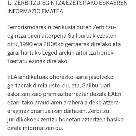
1.- ZERBITZU-EGINTZA EZETSITAKO ESKAEREN
INFORMAZIO EMATEA
Terrorismoarekin zerikusia duten Zerbitzu-
egintza biren aitorpena Sailburuak ezesten
ditu, 1990 eta 2006ko gertaerak direlako eta
garai hartako Legediarekin aitortza horiek
txertatu ezinak direlako.
ELA sindikatuak ohorezko-saria jasotzeko
gertaerak direla uste du, eta, Sailburuari
eskatzen zaio premiaz berrazter dezala EAEn
ezarritako araudiaren arabera aldeko atzera-
eraginez onartua izan daitezen. Zerbitzu
juridikokoek zentzu honetan aztertzen hasiko
direla informatzen du.