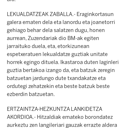
LEKUALDATZEAK ZABALLA.- Eraginkortasun
galera ematen dela eta lanordu eta joanetorri
gehiago behar dela salatzen dugu, honen
aurrean, Zuzendariak dio BM-ak egiten
jarraituko duela, eta, etorkizunean
espetxeratuen lekualdatze guztiak unitate
horrek egingo dituela. Ikastaroa duten laginleri
guztia bertakoa izango da, eta batzuk zeregin
batzuetan jardungo dute txandakatze eta
ordutegi zehatzekin eta beste batzuk beste
ezberdin batzuetan.
ERTZAINTZA-HEZKUNTZA LANKIDETZA
AKORDIOA.- Hitzaldiak emateko borondatez
aurkeztu zen langileriari gauzak errazte aldera