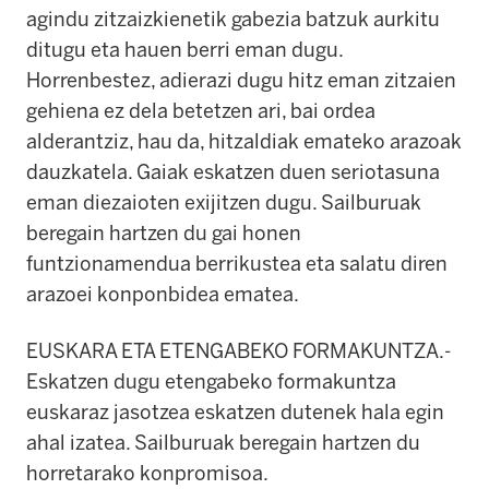
agindu zitzaizkienetik gabezia batzuk aurkitu
ditugu eta hauen berri eman dugu.
Horrenbestez, adierazi dugu hitz eman zitzaien
gehiena ez dela betetzen ari, bai ordea
alderantziz, hau da, hitzaldiak emateko arazoak
dauzkatela. Gaiak eskatzen duen seriotasuna
eman diezaioten exijitzen dugu. Sailburuak
beregain hartzen du gai honen
funtzionamendua berrikustea eta salatu diren
arazoei konponbidea ematea.
EUSKARA ETA ETENGABEKO FORMAKUNTZA.-
Eskatzen dugu etengabeko formakuntza
euskaraz jasotzea eskatzen dutenek hala egin
ahal izatea. Sailburuak beregain hartzen du
horretarako konpromisoa.