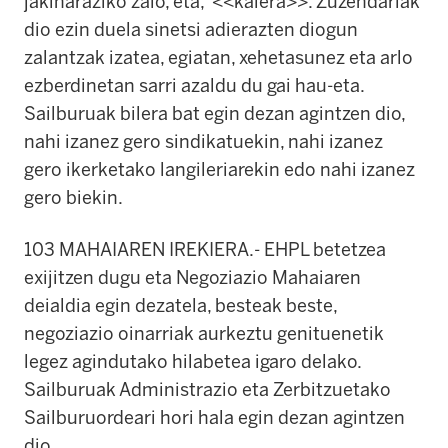
jakinaraziko zaio, eta, <<kalera>>. Zuzendariak
dio ezin duela sinetsi adierazten diogun
zalantzak izatea, egiatan, xehetasunez eta arlo
ezberdinetan sarri azaldu du gai hau-eta.
Sailburuak bilera bat egin dezan agintzen dio,
nahi izanez gero sindikatuekin, nahi izanez
gero ikerketako langileriarekin edo nahi izanez
gero biekin.
103 MAHAIAREN IREKIERA.- EHPL betetzea
exijitzen dugu eta Negoziazio Mahaiaren
deialdia egin dezatela, besteak beste,
negoziazio oinarriak aurkeztu genituenetik
legez agindutako hilabetea igaro delako.
Sailburuak Administrazio eta Zerbitzuetako
Sailburuordeari hori hala egin dezan agintzen
dio.