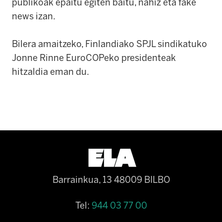
publikoak epaitu egiten baitu, nahiz eta fake
news izan.
Bilera amaitzeko, Finlandiako SPJL sindikatuko
Jonne Rinne EuroCOPeko presidenteak
hitzaldia eman du.
Barrainkua, 13 48009 BILBO
Tel:
944 03 77 00