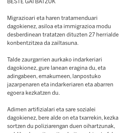
BESTE GAI BATZUK
Migrazioari eta haren tratamenduari
dagokienez, asiloa eta immigrazioa modu
desberdinean tratatzen dituzten 27 herrialde
konbentzitzea da zailtasuna.
Talde zaurgarrien aurkako indarkeriari
dagokionez, gure lanean eragina du, eta
adingabeen, emakumeen, lanpostuko
jazarpenaren eta indarkeriaren eta abarren
egoera kezkatzen du.
Adimen artifizialari eta sare sozialei
dagokienez, bere alde on eta txarrekin, kezka
sortzen du poliziarengan duen oihartzunak,