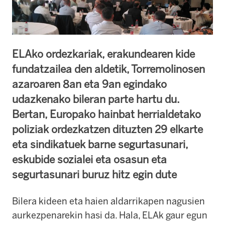
ELAko ordezkariak, erakundearen kide
fundatzailea den aldetik, Torremolinosen
azaroaren 8an eta 9an egindako
udazkenako bileran parte hartu du.
Bertan, Europako hainbat herrialdetako
poliziak ordezkatzen dituzten 29 elkarte
eta sindikatuek barne segurtasunari,
eskubide sozialei eta osasun eta
segurtasunari buruz hitz egin dute
Bilera kideen eta haien aldarrikapen nagusien
aurkezpenarekin hasi da. Hala, ELAk gaur egun