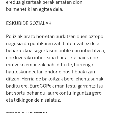
eredua gizarteak berak ematen dion
baimenetik lan egitea dela.
ESKUBIDE SOZIALAK
Poliziak arazo horretan aurkitzen duen oztopo
nagusia da politikaren zati batentzat ez dela
beharrezkoa segurtasun publikoan inbertitzea,
epe luzerako inbertsioa baita, eta haiek epe
motzeko emaitzak nahi dituzte, hurrengo
hauteskundeetan ondorio positiboak izan
ditzan. Herrialde bakoitzak bere lehentasunak
baditu ere, EuroCOPek manifestu garrantzitsu
bat sortu behar du, aurrekontu-laguntza gero
eta txikiagoa dela salatuz.