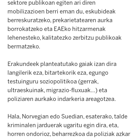
sektore publikoan egiten ari diren
mobilizazioen berri eman du, eskubideak
berreskuratzeko, prekarietatearen aurka
borrokatzeko eta EAEko hitzarmenak
lehenesteko, kalitatezko zerbitzu publikoak
bermatzeko.
Erakundeek planteatutako gaiak izan dira
langilerik eza, bitartekorik eza, egungo
testuinguru soziopolitikoa (gerrak,
ultraeskuinak, migrazio-fluxuak...) eta
poliziaren aurkako indarkeria areagotzea.
Hala, Norvegian edo Suedian, esaterako, talde
kriminalen jarduerak ugaritu egin dira, eta,
horren ondorioz, beharrezkoa da poliziak azkar