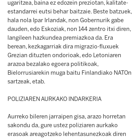
ugaritzea, baina ez edozein preziotan, kalitate-
estandarrei eutsi behar baitzaie. Beste batzuek,
hala nola Ipar Irlandak, non Gobernurik gabe
dauden, edo Eskoziak, non 144 zentro itxi diren,
langileen hazkundea premiazkoa da. Era
berean, kezkagarriak dira migrazio-fluxuek
Grezian dituzten ondorioak, edo Letoniaren
arazoa bezalako egoera politikoak,
Bielorrusiarekin muga baitu Finlandiako NATOn
sartzeak, etab.
POLIZIAREN AURKAKO INDARKERIA
Aurreko bileren jarraipen gisa, arazo horretan
sakondu da, gure ustez poliziaren aurkako
erasoak areagotzeko lehentasunezkoak diren