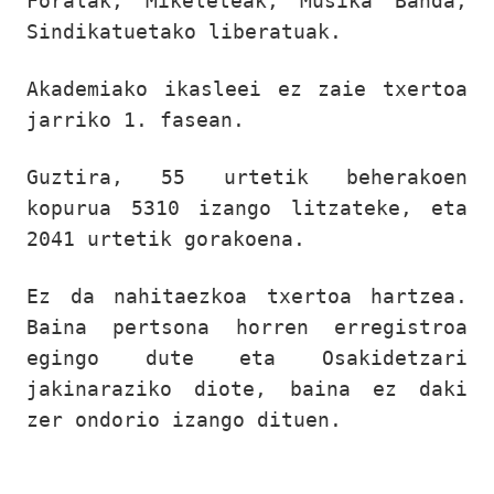
Foralak, Mikeleteak, Musika Banda,
Sindikatuetako liberatuak.
Akademiako ikasleei ez zaie txertoa
jarriko 1. fasean.
Guztira, 55 urtetik beherakoen
kopurua 5310 izango litzateke, eta
2041 urtetik gorakoena.
Ez da nahitaezkoa txertoa hartzea.
Baina pertsona horren erregistroa
egingo dute eta Osakidetzari
jakinaraziko diote, baina ez daki
zer ondorio izango dituen.