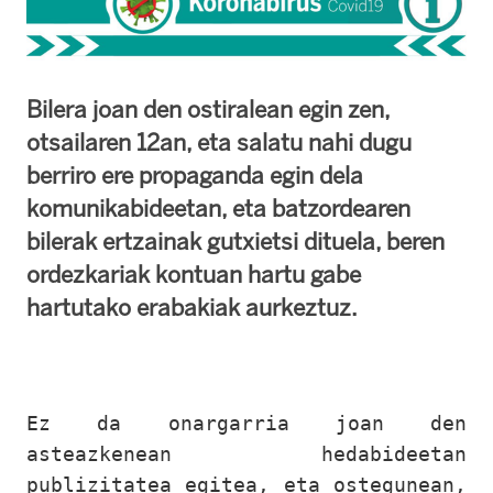
Bilera joan den ostiralean egin zen,
otsailaren 12an, eta salatu nahi dugu
berriro ere propaganda egin dela
komunikabideetan, eta batzordearen
bilerak ertzainak gutxietsi dituela, beren
ordezkariak kontuan hartu gabe
hartutako erabakiak aurkeztuz.
Ez da onargarria joan den
asteazkenean hedabideetan
publizitatea egitea, eta ostegunean,