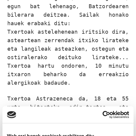
egun bat lehenago, Batzordearen
bilerara deitzea. Sailak honako
hauek erabaki ditu:
Txertoak astelehenean iritsiko dira,
asteartean zerrendak itxiko lirateke
eta langileak asteazken, ostegun eta
ostiralerako deituko lirateke...
Txertoa hartu ondoren, 10 minutu
itxaron beharko da erreakzio
alergikoak badaude.
Txertoa Astrazeneca da, 18 eta 55
urte bitarteko adin-tartea, eta
azken 6 hilabeteetan Covid
gaixotasuna igaro dutenek itxaron
egin beharko dute. Bi dosi izango
Web orri honek cookieak erabiltzen ditu