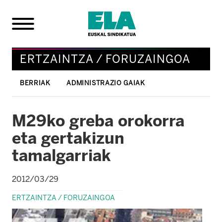
ERTZAINTZA / FORUZAINGOA
BERRIAK
ADMINISTRAZIO GAIAK
M29ko greba orokorra
eta gertakizun
tamalgarriak
2012/03/29
ERTZAINTZA / FORUZAINGOA