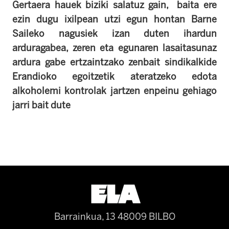
Gertaera hauek biziki salatuz gain, baita ere
ezin dugu ixilpean utzi egun hontan Barne
Saileko nagusiek izan duten ihardun
arduragabea, zeren eta egunaren lasaitasunaz
ardura gabe ertzaintzako zenbait sindikalkide
Erandioko egoitzetik ateratzeko edota
alkoholemi kontrolak jartzen enpeinu gehiago
jarri bait dute
Barrainkua, 13 48009 BILBO