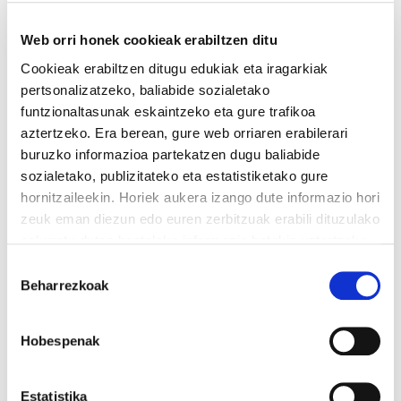
Web orri honek cookieak erabiltzen ditu
Cookieak erabiltzen ditugu edukiak eta iragarkiak
pertsonalizatzeko, baliabide sozialetako
funtzionaltasunak eskaintzeko eta gure trafikoa
aztertzeko. Era berean, gure web orriaren erabilerari
buruzko informazioa partekatzen dugu baliabide
sozialetako, publizitateko eta estatistiketako gure
hornitzaileekin. Horiek aukera izango dute informazio hori
zeuk eman diezun edo euren zerbitzuak erabili dituzulako
eskuratu duten bestelako informazio batekin uztartzeko.
Irakurri cookien politika
Baimena
Beharrezkoak
hautatzea
Hobespenak
ELA-Ertzaintzak aurkeztutako
Estatistika