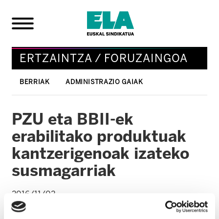
ERTZAINTZA / FORUZAINGOA
BERRIAK
ADMINISTRAZIO GAIAK
PZU eta BBII-ek
erabilitako produktuak
kantzerigenoak izateko
susmagarriak
2016/11/02
ERTZAINTZA / FORUZAINGOA