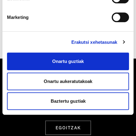
salaketaren ondorioz, Begi Ikuskapenetan
erabilitako produktu kimikoak aztertuko
Marketing
dira
Erakutsi xehetasunak
Onartu guztiak
Onartu aukeratutakoak
Barrainkua, 13 48009 BILBO
Baztertu guztiak
Tel:
944 03 77 00
EGOITZAK