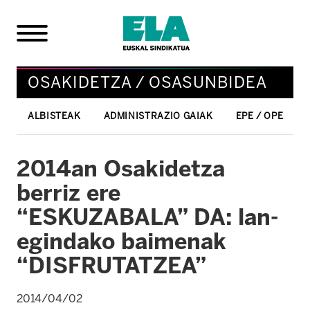
OSAKIDETZA / OSASUNBIDEA
ALBISTEAK
ADMINISTRAZIO GAIAK
EPE / OPE
2014an Osakidetza
berriz ere
“ESKUZABALA” DA: lan-
egindako baimenak
“DISFRUTATZEA”
2014/04/02