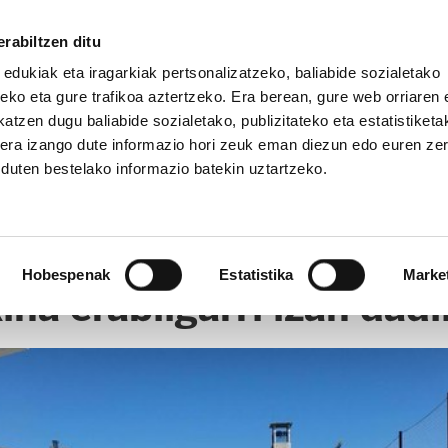
rabiltzen ditu
 edukiak eta iragarkiak pertsonalizatzeko, baliabide sozialetako
eko eta gure trafikoa aztertzeko. Era berean, gure web orriaren e
atzen dugu baliabide sozialetako, publizitateko eta estatistiketa
kera izango dute informazio hori zeuk eman diezun edo euren ze
u duten bestelako informazio batekin uztartzeko.
OPE
Hobespenak
Estatistika
Marke
na erabilgarri izan dad