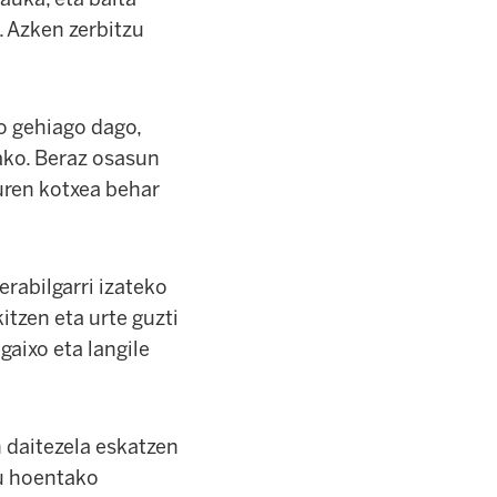
. Azken zerbitzu
o gehiago dago,
ako. Beraz osasun
uren kotxea behar
rabilgarri izateko
itzen eta urte guzti
gaixo eta langile
 daitezela eskatzen
ru hoentako