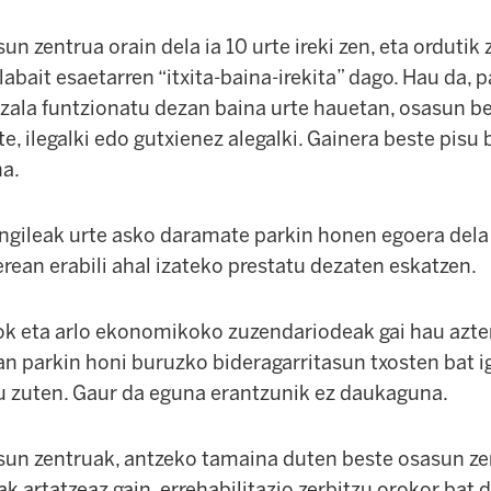
n zentrua orain dela ia 10 urte ireki zen, eta ordutik
abait esaetarren “itxita-baina-irekita” dago. Hau da, 
zala funtzionatu dezan baina urte hauetan, osasun be
te, ilegalki edo gutxienez alegalki. Gainera beste pisu
na.
ngileak urte asko daramate parkin honen egoera dela 
erean erabili ahal izateko prestatu dezaten eskatzen.
k eta arlo ekonomikoko zuzendariodeak gai hau azte
an parkin honi buruzko bideragarritasun txosten bat i
 zuten. Gaur da eguna erantzunik ez daukaguna.
un zentruak, antzeko tamaina duten beste osasun ze
ak artatzeaz gain, errehabilitazio zerbitzu orokor bat 