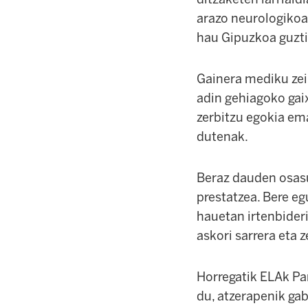
arazo neurologikoak
hau Gipuzkoa guzti
Gainera mediku zein
adin gehiagoko gai
zerbitzu egokia em
dutenak.
Beraz dauden osasun
prestatzea. Bere eg
hauetan irtenbideri
askori sarrera eta 
Horregatik ELAk Pa
du, atzerapenik gab