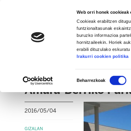
Web orri honek cookieak e
Cookieak erabiltzen ditugu
funtzionaltasunak eskaintz
buruzko informazioa partek
hornitzaileekin. Horiek au
erabili dituzulako eskurat
OSAKIDETZA / OSASUNBIDEA
Irakurri cookien politika
ALBISTEAK
ADMINISTRAZIO GAIAK
EPE / 
Baimena
Beharrezkoak
hautatzea
Amara-Berriko Parki
2016/05/04
GIZALAN