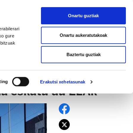
EU
ES
EN
FR
Onartu guztiak
AFILIATU
rabilerari
Onartu aukeratutakoak
ko gure
rbitzuak
Baztertu guztiak
ting
Erakutsi xehetasunak
ila eskatu du ELAk