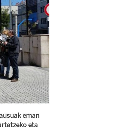
 pausuak eman
artatzeko eta