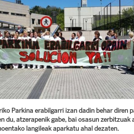
ko Parkina erabilgarri izan dadin behar diren
en du, atzerapenik gabe, bai osasun zerbitzuak 
 hoentako langileak aparkatu ahal dezaten.