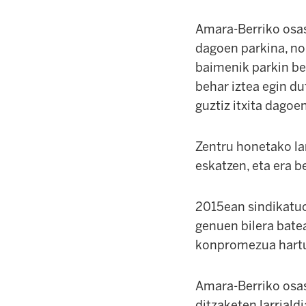
Amara-Berriko osasu
dagoen parkina, nol
baimenik parkin be
behar iztea egin du
guztiz itxita dagoe
Zentru honetako la
eskatzen, eta era b
2015ean sindikatuo
genuen bilera bate
konpromezua hartu
Amara-Berriko osas
ditzaketen larrialdi