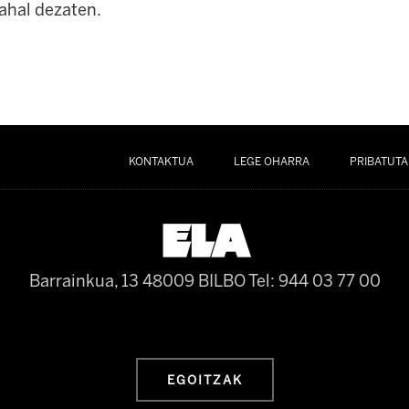
 ahal dezaten.
KONTAKTUA
LEGE OHARRA
PRIBATUTA
Barrainkua, 13 48009 BILBO
Tel: 944 03 77 00
EGOITZAK