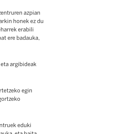
 zentruren azpian
parkin honek ez du
harrek erabili
 bat ere badauka,
eta argibideak
rtetzeko egin
gortzeko
ntruek eduki
dauka, eta baita