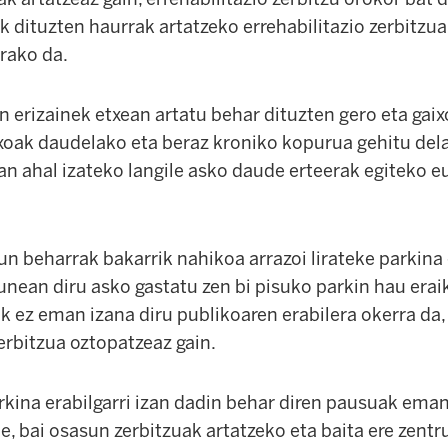
 dituzten haurrak artatzeko errehabilitazio zerbitzua
rako da.
 erizainek etxean artatu behar dituzten gero eta gaix
xoak daudelako eta beraz kroniko kopurua gehitu del
an ahal izateko langile asko daude erteerak egiteko e
 beharrak bakarrik nahikoa arrazoi lirateke parkina e
unean diru asko gastatu zen bi pisuko parkin hau eraik
k ez eman izana diru publikoaren erabilera okerra da, 
zerbitzua oztopatzeaz gain.
rkina erabilgarri izan dadin behar diren pausuak eman
e, bai osasun zerbitzuak artatzeko eta baita ere zent