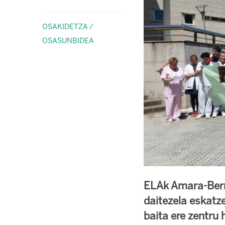
OSAKIDETZA /
OSASUNBIDEA
ELAk Amara-Berri
daitezela eskatz
baita ere zentru