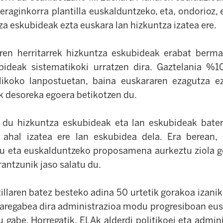
 eraginkorra plantilla euskalduntzeko, eta, ondorioz,
za eskubideak ezta euskara lan hizkuntza izatea ere.
iren herritarrek hizkuntza eskubideak erabat berma
ideak sistematikoki urratzen dira. Gaztelania %
likoko lanpostuetan, baina euskararen ezagutza e
ek desoreka egoera betikotzen du.
u hizkuntza eskubideak eta lan eskubideak baterag
 ahal izatea ere lan eskubidea dela. Era berean, E
tu eta euskalduntzeko proposamena aurkeztu ziola g
rantzunik jaso salatu du.
illaren batez besteko adina 50 urtetik gorakoa izanik
paregabea dira administrazioa modu progresiboan eus
 gabe. Horregatik, ELAk alderdi politikoei eta admin