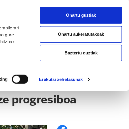
EU
ES
EN
FR
Onartu guztiak
AFILIATU
rabilerari
Onartu aukeratutakoak
ko gure
rbitzuak
Baztertu guztiak
ting
Erakutsi xehetasunak
ze progresiboa