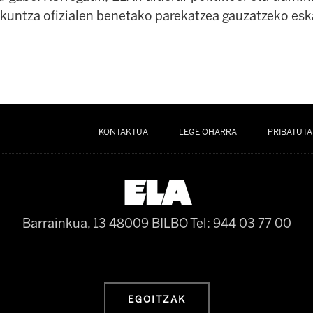
zkuntza ofizialen benetako parekatzea gauzatzeko esk
KONTAKTUA
LEGE OHARRA
PRIBATUTA
Barrainkua, 13 48009 BILBO
Tel: 944 03 77 00
EGOITZAK