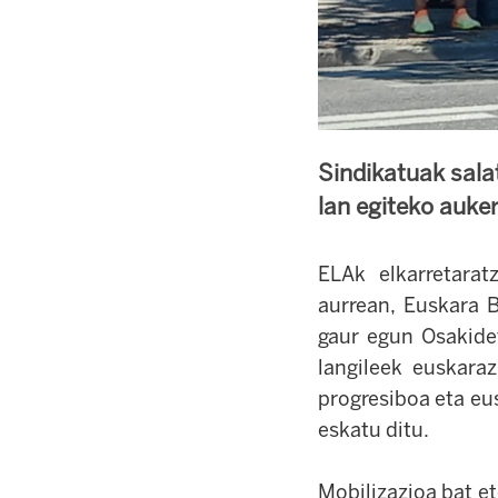
Sindikatuak sala
lan egiteko auker
ELAk elkarretara
aurrean, Euskara B
gaur egun Osakidet
langileek euskaraz
progresiboa eta eu
eskatu ditu.
Mobilizazioa bat et