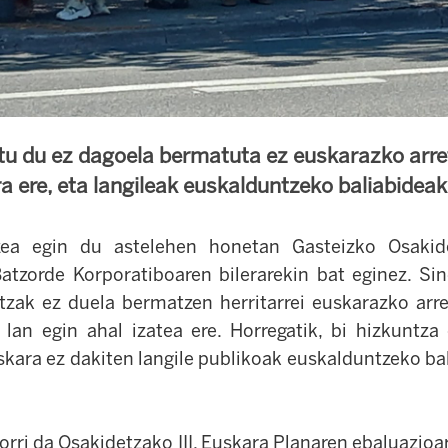
tu du ez dagoela bermatuta ez euskarazko arre
a ere, eta langileak euskalduntzeko baliabideak
tzea egin du astelehen honetan Gasteizko Osakide
atzorde Korporatiboaren bilerarekin bat eginez. Si
zak ez duela bermatzen herritarrei euskarazko arre
 lan egin ahal izatea ere. Horregatik, bi hizkuntza 
skara ez dakiten langile publikoak euskalduntzeko ba
orri da Osakidetzako III. Euskara Planaren ebaluazioa