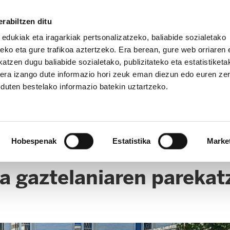
rabiltzen ditu
 edukiak eta iragarkiak pertsonalizatzeko, baliabide sozialetako
eko eta gure trafikoa aztertzeko. Era berean, gure web orriaren e
atzen dugu baliabide sozialetako, publizitateko eta estatistiketa
kera izango dute informazio hori zeuk eman diezun edo euren ze
u duten bestelako informazio batekin uztartzeko.
OPE
Hobespenak
Estatistika
Marke
a gaztelaniaren parekat