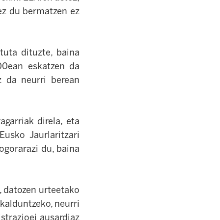
 ez du bermatzen ez
tuta dituzte, baina
100ean eskatzen da
z da neurri berean
arriak direla, eta
usko Jaurlaritzari
ogorarazi du, baina
, datozen urteetako
kalduntzeko, neurri
istrazioei ausardiaz