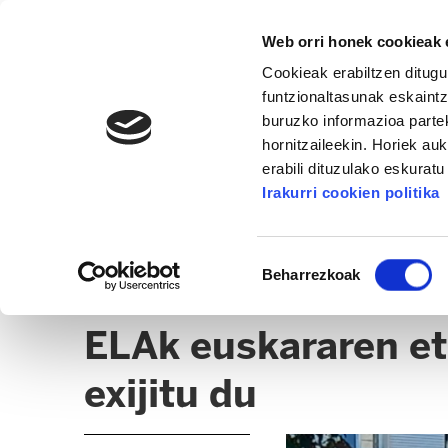
Web orri honek cookieak e
Cookieak erabiltzen ditugu
funtzionaltasunak eskaintz
buruzko informazioa partek
hornitzaileekin. Horiek au
erabili dituzulako eskurat
OSAKIDETZA / OSASUNBIDEA
Irakurri cookien politika
ALBISTEAK
ADMINISTRAZIO GAIAK
EPE / 
Baimena
Beharrezkoak
hautatzea
OSAKIDETZA
ELAk euskararen et
exijitu du