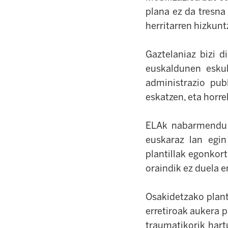
plana ez da tresna
herritarren hizkunt
Gaztelaniaz bizi d
euskaldunen eskub
administrazio pub
eskatzen, eta horr
ELAk nabarmendu d
euskaraz lan egin
plantillak egonkor
oraindik ez duela e
Osakidetzako plant
erretiroak aukera 
traumatikorik hartu