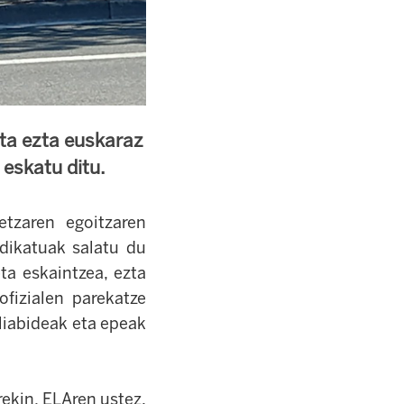
ta ezta euskaraz
 eskatu ditu.
tzaren egoitzaren
ndikatuak salatu du
ta eskaintzea, ezta
ofizialen parekatze
liabideak eta epeak
rekin. ELAren ustez,