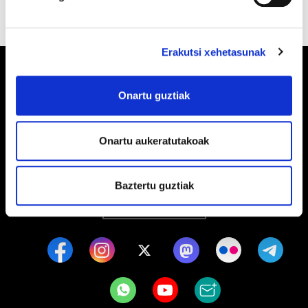
Erakutsi xehetasunak
Onartu guztiak
Barrainkua, 13 48009 BILBO
Onartu aukeratutakoak
Tel:
944 03 77 00
Baztertu guztiak
EGOITZAK