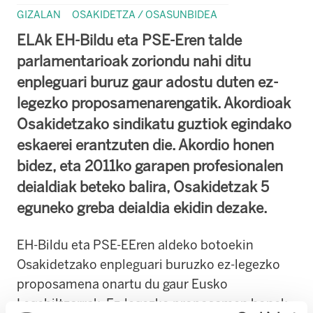
GIZALAN
OSAKIDETZA / OSASUNBIDEA
ELAk EH-Bildu eta PSE-Eren talde
parlamentarioak zoriondu nahi ditu
enpleguari buruz gaur adostu duten ez-
legezko proposamenarengatik. Akordioak
Osakidetzako sindikatu guztiok egindako
eskaerei erantzuten die. Akordio honen
bidez, eta 2011ko garapen profesionalen
deialdiak beteko balira, Osakidetzak 5
eguneko greba deialdia ekidin dezake.
EH-Bildu eta PSE-EEren aldeko botoekin
Osakidetzako enpleguari buruzko ez-legezko
proposamena onartu du gaur Eusko
Legebiltzarrak. Ez-legezko proposamen honek