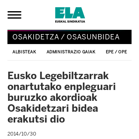
OSAKIDETZA / OSASUNBIDEA
ALBISTEAK
ADMINISTRAZIO GAIAK
EPE / OPE
Eusko Legebiltzarrak
onartutako enpleguari
buruzko akordioak
Osakidetzari bidea
erakutsi dio
2014/10/30