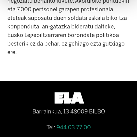
negoziatu beharko lukete. Akordioko puntuekin
eta 7.000 pertsonei garapen profesionala
eteteak suposatu duen soldata eskala bikoitza
konponduta lan-gatazka bideratu daiteke,
Eusko Legebiltzarraren borondate politikoa
besterik ez da behar, ez gehiago ezta gutxiago
ere.
Barrainkua, 13 48009 BILBO
Tel:
944 03 77 00