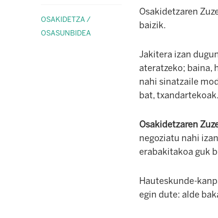
Osakidetzaren Zuze
OSAKIDETZA /
baizik.
OSASUNBIDEA
Jakitera izan dugun
ateratzeko; baina,
nahi sinatzaile mod
bat, txandartekoak.
Osakidetzaren Zuzen
negoziatu nahi iza
erabakitakoa guk b
Hauteskunde-kanpai
egin dute:
alde bak