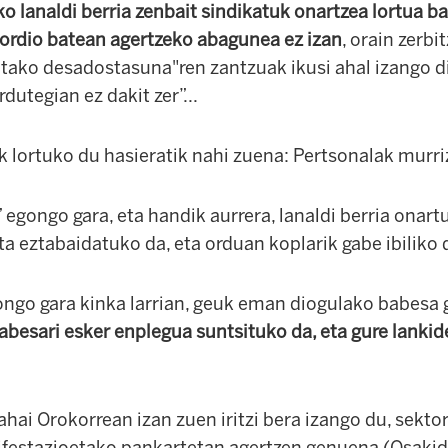
o lanaldi berria zenbait sindikatuk onartzea lortua b
ordio batean agertzeko abagunea ez izan
, orain zerb
tako desadostasuna"ren zantzuak ikusi ahal izango di
rdutegian ez dakit zer”...
 lortuko du hasieratik nahi zuena:
Pertsonalak murri
egongo gara, eta handik aurrera, lanaldi berria onart
a eztabaidatuko da, eta orduan koplarik gabe ibiliko d
gongo gara kinka larrian, geuk eman diogulako babesa
abesari esker enplegua suntsituko da, eta gure lankid
hai Orokorrean izan zuen iritzi bera izango du, sekt