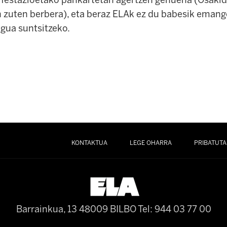
festazioetako pankartetan agertzen genuena (Osakid
n zuten berbera), eta beraz ELAk ez du babesik emang
egua suntsitzeko.
KONTAKTUA
LEGE OHARRA
PRIBATUTA
Barrainkua, 13 48009 BILBO
Tel: 944 03 77 00