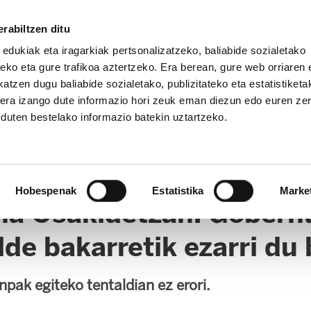
rabiltzen ditu
 edukiak eta iragarkiak pertsonalizatzeko, baliabide sozialetako
eko eta gure trafikoa aztertzeko. Era berean, gure web orriaren e
atzen dugu baliabide sozialetako, publizitateko eta estatistiketa
kera izango dute informazio hori zeuk eman diezun edo euren ze
u duten bestelako informazio batekin uztartzeko.
OPE
Hobespenak
Estatistika
Marke
na Osakidetzan: Gobernu
lde bakarretik ezarri du
pak egiteko tentaldian ez erori.