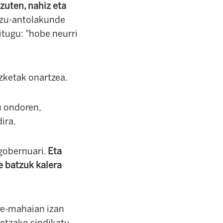
azuten, nahiz eta
itzu-antolakunde
tugu: "hobe neurri
zketak onartzea.
u ondoren,
ira.
 gobernuari.
Eta
e batzuk kalera
ore-mahaian izan