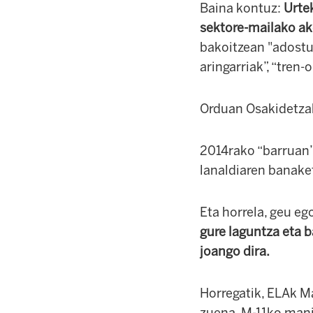
Baina kontuz:
Urtek
sektore-mailako ak
bakoitzean "adostu
aringarriak”, “tren-o
Orduan Osakidetzak
2014rako “barruan” 
lanaldiaren banaket
Eta horrela, geu e
gure laguntza eta b
joango dira.
Horregatik, ELAk Ma