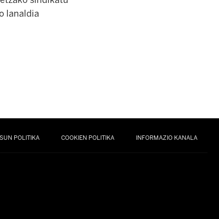
etzako sindikatu
o lanaldia
SUN POLITIKA
COOKIEN POLITIKA
INFORMAZIO KANALA