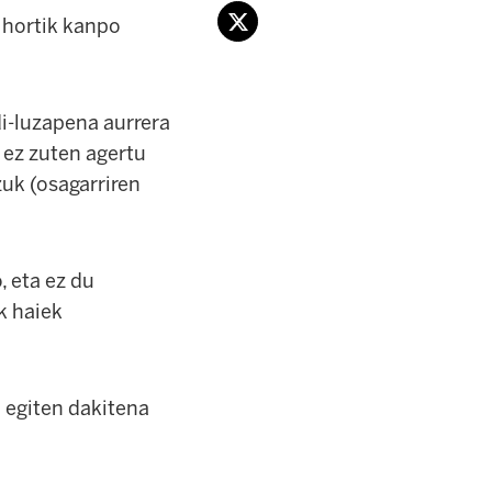
 hortik kanpo
di-luzapena aurrera
 ez zuten agertu
tzuk
(osagarriren
 eta ez du
k haiek
 egiten dakitena