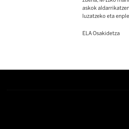
zuena, M-11ko mani
askok aldarrikatze
luzatzeko eta enpl
ELA Osakidetza