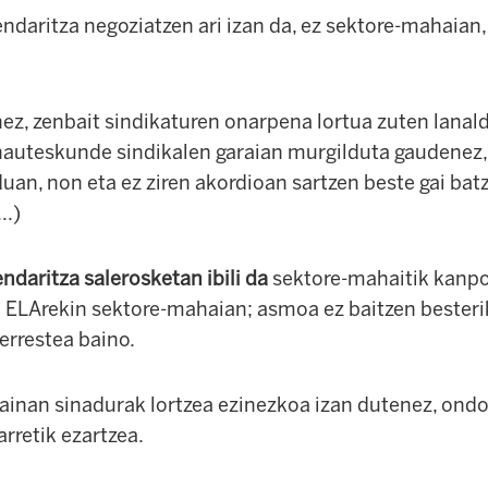
ndaritza negoziatzen ari izan da, ez sektore-mahaian,
ez, zenbait sindikaturen onarpena lortua zuten lanal
 hauteskunde sindikalen garaian murgilduta gaudenez,
uan, non eta ez ziren akordioan sartzen beste gai ba
..)
daritza salerosketan ibili da
sektore-mahaitik kanpo,
n ELArekin sektore-mahaian; asmoa ez baitzen besteri
errestea baino.
nan sinadurak lortzea ezinezkoa izan dutenez, ondo
arretik ezartzea.