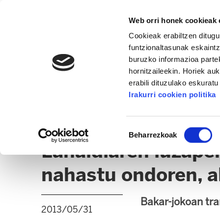
Web orri honek cookieak e
Cookieak erabiltzen ditugu
funtzionaltasunak eskaintz
buruzko informazioa partek
hornitzaileekin. Horiek au
erabili dituzulako eskurat
OSAKIDETZA / OSASUNBIDEA
Irakurri cookien politika
ALBISTEAK
ADMINISTRAZIO GAIAK
EPE / 
Baimena
Beharrezkoak
hautatzea
Lanaldiaren luzape
nahastu ondoren, a
Bakar-jokoan tran
2013/05/31