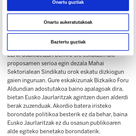
Onartu guztiak
aberastasunarekiko ELGAko herrialdeek
osasunean burutzen duten gastuaren bataz-
bestekoa izango bagenu, urtero 1.000 milioi
Onartu aukeratutakoak
gehiago gastatu beharko lirateke osasun
publikoan.
Baztertu guztiak
ELAk Osakidetzari berriro ere eskatzen dio
proposamen serioa egin dezala Mahai
Sektorialean Sindikatu orok eskatu dizkiogun
gaien inguruan. Gure eskakizunak Bizkaiko Foru
Aldundian adostutakoa baino apalagoak dira,
bietan Eusko Jaurlaritzak agintzen duen alderdi
berak zuzenduak. Akordio batera iristeko
borondate politikoa besterik ez da behar, baina
Eusko Jaurlaritzak ez du osasun publikoaren
alde egiteko benetako borondaterik.