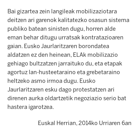
Bai gizartea zein langileak mobilizaziotara
deitzen ari garenok kalitatezko osasun sistema
publiko batean sinisten dugu, horren alde
eman behar ditugu urratsak kontratazioaren
gaian. Eusko Jaurlaritzaren borondatea
aldatzen ez den heinean, ELAk mobilizazio
gehiago bultzatzen jarraituko du, eta etapak
agortuz lan-husteetaraino eta grebetaraino
heltzeko asmo irmoa dugu. Eusko
Jaurlaritzaren esku dago protestatzen ari
direnen aurka oldartzetik negoziazio serio bat
hastera igarotzea.
Euskal Herrian, 2014ko Urriaren 6an