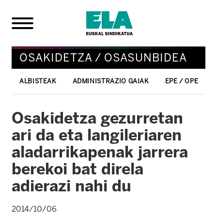
OSAKIDETZA / OSASUNBIDEA
ALBISTEAK
ADMINISTRAZIO GAIAK
EPE / OPE
Osakidetza gezurretan
ari da eta langileriaren
aladarrikapenak jarrera
berekoi bat direla
adierazi nahi du
2014/10/06