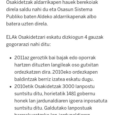
Osakidetzak aldarrikapen hauek berekoiak
direla saldu nahi du eta Osasun Sistema
Publiko baten Aldeko aldarrikapenak albo
batera uzten direla.
ELAk Osakidetzari eskatu dizkiogun 4 gauzak
gogorarazi nahi ditu:
2011az geroztik bai bajak edo oporrak
hartzen dituzten langileak oso gutxitan
ordezkatzen dira. 2010eko ordezkapen
baldintzak berriz izatea eskatu dugu.
2010etik Osakidetzak 3000 lanpostu
suntsitu ditu, horietatik 1481 gobernu
honek lan jardunaldiaren igoera inposatuta
suntsitu ditu. Galdutako lanpostuak