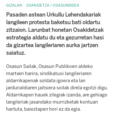
GIZALAN
OSAKIDETZA / OSASUNBIDEA
Pasaden astean Urkullu Lehendakariak
langileen protesta baketsu bati oldartu
zitzaion. Larunbat honetan Osakidetzak
estrategia aldatu du eta gezurretan hasi
da gizartea langileriaren aurka jartzen
saiatuz.
Osasun Sailak, Osasun Publikoen aldeko
martxen harira, sindikatuoi langileriaren
aldarrikapenak soldata igoera eta lan
jardunaldiaren jaitsiera soilak direla egotzi digu.
Aldarrikapen hauek zilegiak izanda, are gehiago
langileriak jasandako murrizketak kontuan
hartuta, baieztapen hori ez da egia.