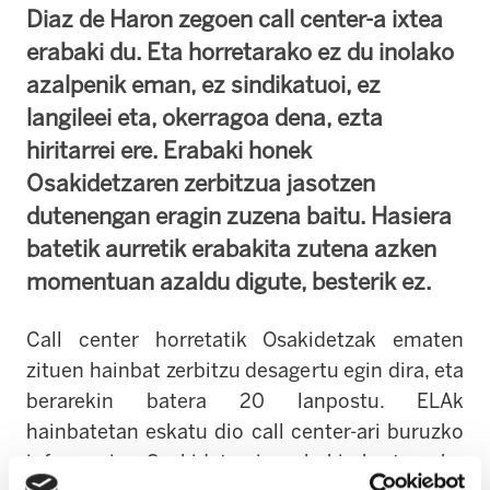
Diaz de Haron zegoen call center-a ixtea
erabaki du. Eta horretarako ez du inolako
azalpenik eman, ez sindikatuoi, ez
langileei eta, okerragoa dena, ezta
hiritarrei ere. Erabaki honek
Osakidetzaren zerbitzua jasotzen
dutenengan eragin zuzena baitu. Hasiera
batetik aurretik erabakita zutena azken
momentuan azaldu digute, besterik ez.
Call center horretatik Osakidetzak ematen
zituen hainbat zerbitzu desagertu egin dira, eta
berarekin batera 20 lanpostu. ELAk
hainbatetan eskatu dio call center-ari buruzko
informazioa Osakidetzari, erabakia hartu gabe