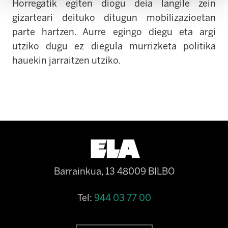
Horregatik egiten diogu deia langile zein
gizarteari deituko ditugun mobilizazioetan
parte hartzen. Aurre egingo diegu eta argi
utziko dugu ez diegula murrizketa politika
hauekin jarraitzen utziko.
Barrainkua, 13 48009 BILBO
Tel:
944 03 77 00