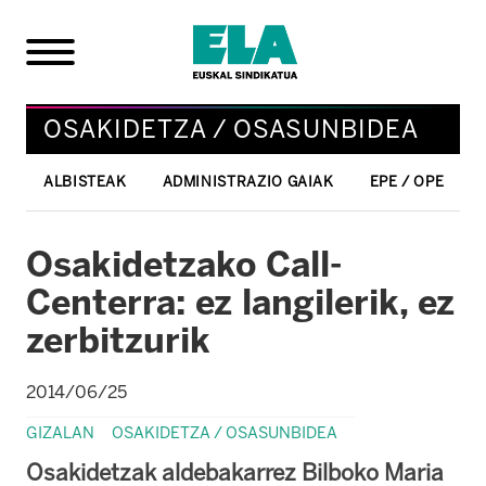
OSAKIDETZA / OSASUNBIDEA
ALBISTEAK
ADMINISTRAZIO GAIAK
EPE / OPE
Osakidetzako Call-
Centerra: ez langilerik, ez
zerbitzurik
2014/06/25
GIZALAN
OSAKIDETZA / OSASUNBIDEA
Osakidetzak aldebakarrez Bilboko Maria