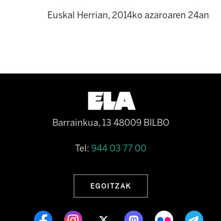
Euskal Herrian, 2014ko azaroaren 24an
Barrainkua, 13 48009 BILBO
Tel:
944 03 77 00
EGOITZAK