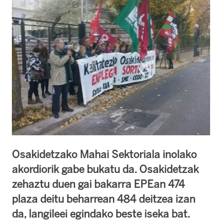
Osakidetzako Mahai Sektoriala inolako
akordiorik gabe bukatu da. Osakidetzak
zehaztu duen gai bakarra EPEan 474
plaza deitu beharrean 484 deitzea izan
da, langileei egindako beste iseka bat.