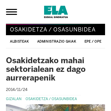
OSAKIDETZA / OSASUNBIDEA
ALBISTEAK
ADMINISTRAZIO GAIAK
EPE / OPE
Osakidetzako mahai
sektorialean ez dago
aurrerapenik
2014/11/24
GIZALAN
OSAKIDETZA / OSASUNBIDEA