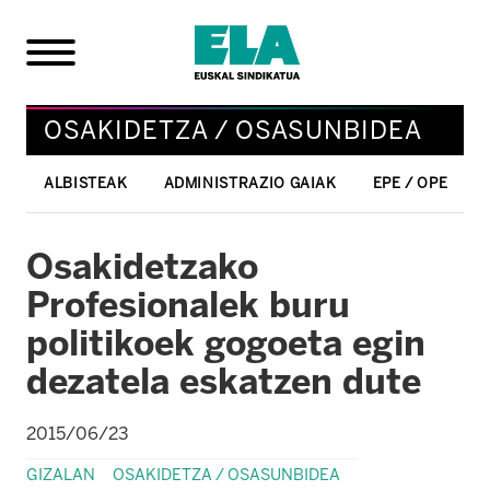
OSAKIDETZA / OSASUNBIDEA
ALBISTEAK
ADMINISTRAZIO GAIAK
EPE / OPE
Osakidetzako
Profesionalek buru
politikoek gogoeta egin
dezatela eskatzen dute
2015/06/23
GIZALAN
OSAKIDETZA / OSASUNBIDEA