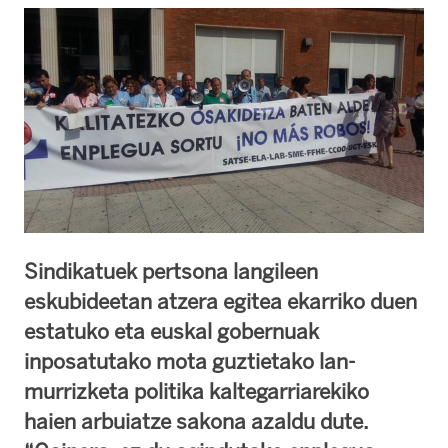
Sindikatuek pertsona langileen
eskubideetan atzera egitea ekarriko duen
estatuko eta euskal gobernuak
inposatutako mota guztietako lan-
murrizketa politika kaltegarriarekiko
haien arbuiatze sakona azaldu dute.