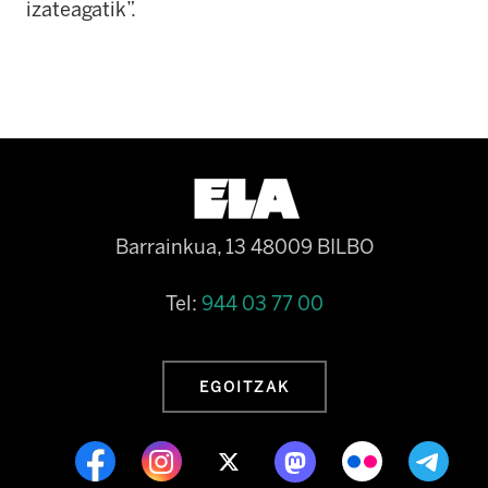
izateagatik”.
Barrainkua, 13 48009 BILBO
Tel:
944 03 77 00
EGOITZAK