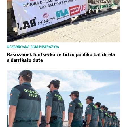
NAFARROAKO ADMINISTRAZIOA
Basozainek funtsezko zerbitzu publiko bat direla
aldarrikatu dute