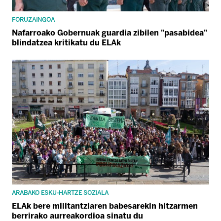
FORUZAINGOA
Nafarroako Gobernuak guardia zibilen "pasabidea"
blindatzea kritikatu du ELAk
ARABAKO ESKU-HARTZE SOZIALA
ELAk bere militantziaren babesarekin hitzarmen
berrirako aurreakordioa sinatu du