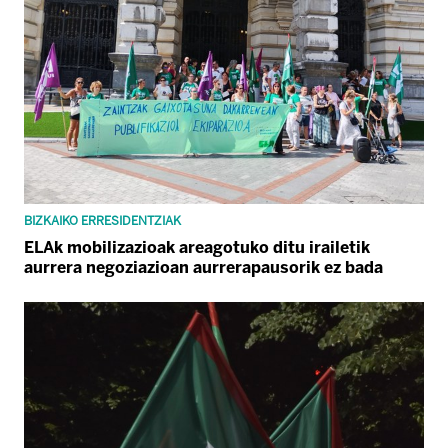
BIZKAIKO ERRESIDENTZIAK
ELAk mobilizazioak areagotuko ditu irailetik
aurrera negoziazioan aurrerapausorik ez bada