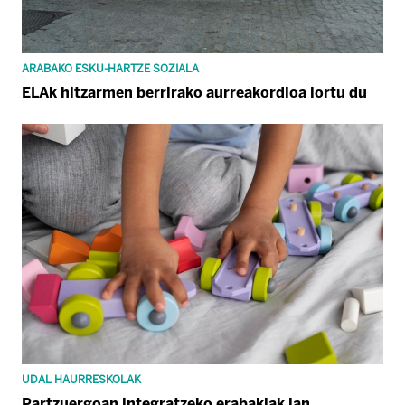
ARABAKO ESKU-HARTZE SOZIALA
ELAk hitzarmen berrirako aurreakordioa lortu du
UDAL HAURRESKOLAK
Partzuergoan integratzeko erabakiak lan