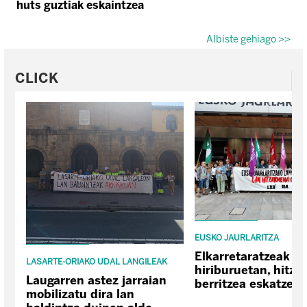
huts guztiak eskaintzea
Albiste gehiago >>
CLICK
EUSKO JAURLARITZA
Elkarretaratzeak E
LASARTE-ORIAKO UDAL LANGILEAK
hiriburuetan, hitz
Laugarren astez jarraian
berritzea eskatzeko
mobilizatu dira lan