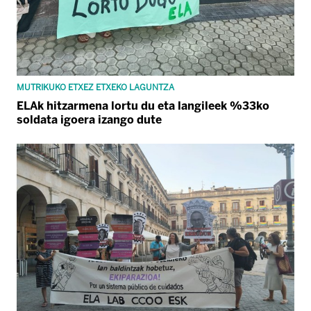
MUTRIKUKO ETXEZ ETXEKO LAGUNTZA
ELAk hitzarmena lortu du eta langileek %33ko
soldata igoera izango dute