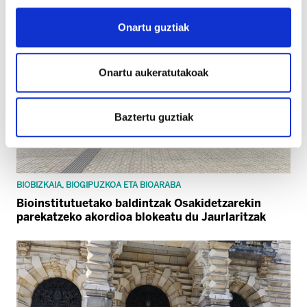
Onartu guztiak
Onartu aukeratutakoak
Baztertu guztiak
BIOBIZKAIA, BIOGIPUZKOA ETA BIOARABA
Bioinstitutuetako baldintzak Osakidetzarekin
parekatzeko akordioa blokeatu du Jaurlaritzak