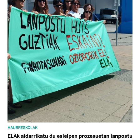
HAURRESKOLAK
ELAk aldarrikatu du esleipen prozesuetan lanpostu