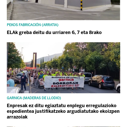
PEKOS FABRICACIÓN (ARRATIA)
ELAk greba deitu du urriaren 6, 7 eta 8rako
GARNICA (MADERAS DE LLODIO)
Enpresak ez ditu egiaztatu enplegu erregulazioko
espedientea justifikatzeko argudiatutako ekoizpen
arrazoiak