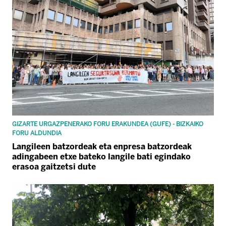
GIZARTE URGAZPENERAKO FORU ERAKUNDEA (GUFE) - BIZKAIKO
FORU ALDUNDIA
Langileen batzordeak eta enpresa batzordeak
adingabeen etxe bateko langile bati egindako
erasoa gaitzetsi dute