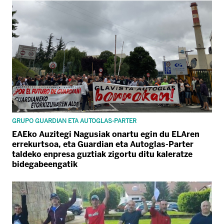
GRUPO GUARDIAN ETA AUTOGLAS-PARTER
EAEko Auzitegi Nagusiak onartu egin du ELAren
errekurtsoa, eta Guardian eta Autoglas-Parter
taldeko enpresa guztiak zigortu ditu kaleratze
bidegabeengatik