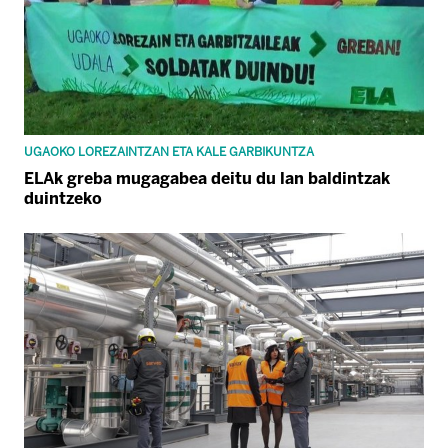
UGAOKO LOREZAINTZAN ETA KALE GARBIKUNTZA
ELAk greba mugagabea deitu du lan baldintzak
duintzeko