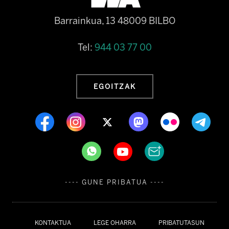
Barrainkua, 13 48009 BILBO
Tel:
944 03 77 00
EGOITZAK
---- GUNE PRIBATUA ----
KONTAKTUA
LEGE OHARRA
PRIBATUTASUN