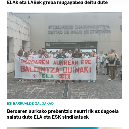
ELAk eta LABek greba mugagabea deitu dute
ESI BARRUALDE GALDAKAO
Beroaren aurkako prebentzio neurririk ez dagoela
salatu dute ELA eta ESK sindikatuek