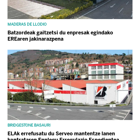
MADERAS DE LLODIO
Batzordeak gaitzetsi du enpresak egindako
EREaren jakinarazpena
BRIDGESTONE BASAURI
ELAk errefusatu du Serveo mantentze lanen
kontrataren Enplegu Erregulazio Espedientea