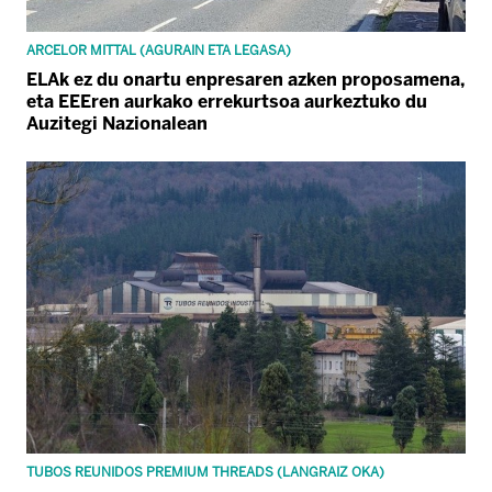
ARCELOR MITTAL (AGURAIN ETA LEGASA)
ELAk ez du onartu enpresaren azken proposamena,
eta EEEren aurkako errekurtsoa aurkeztuko du
Auzitegi Nazionalean
TUBOS REUNIDOS PREMIUM THREADS (LANGRAIZ OKA)