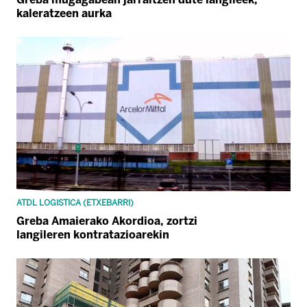
kaleratzeen aurka
ATDL LOGISTICA (ETXEBARRI)
Greba Amaierako Akordioa, zortzi
langileren kontratazioarekin