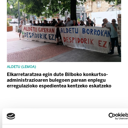
ALDETU (LEMOA)
Elkarretaratzea egin dute Bilboko konkurtso-
administrazioaren bulegoen parean enplegu
erregulazioko espedientea kentzeko eskatzeko