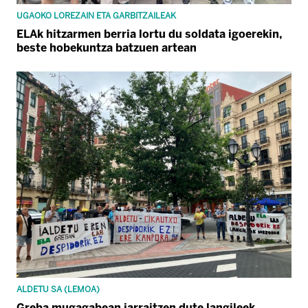
UGAOKO LOREZAIN ETA GARBITZAILEAK
ELAk hitzarmen berria lortu du soldata igoerekin,
beste hobekuntza batzuen artean
ALDETU SA (LEMOA)
Greba mugagabean jarraitzen dute langileek,