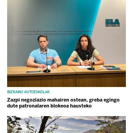
BIZKAIKO AUTOESKOLAK
Zazpi negoziazio mahairen ostean, greba egingo
dute patronalaren blokeoa hausteko