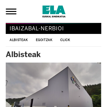
IBAIZABAL-NERBIOI
ALBISTEAK
EGOITZAK
CLICK
Albisteak