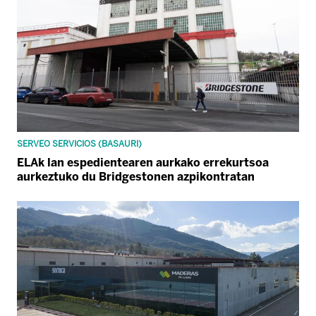
SERVEO SERVICIOS (BASAURI)
ELAk lan espedientearen aurkako errekurtsoa
aurkeztuko du Bridgestonen azpikontratan