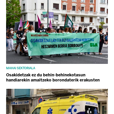
MAHAI SEKTORIALA
Osakidetzak ez du behin-behinekotasun
handiarekin amaitzeko borondaterik erakusten