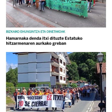
BIZKAIKO EHUNGINTZA ETA OINETAKOAK
Hamarnaka denda itxi dituzte Estatuko
hitzarmenaren aurkako greban