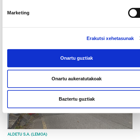
TUBOS REUNIDOS PREMIUM THREADS (LANGRAIZ OKA)
Marketing
Enpresako ABLE baliogabetu eta grebarako
eskubidea urratzeagatik zigortu dute
Erakutsi xehetasunak
Onartu guztiak
Onartu aukeratutakoak
Baztertu guztiak
ALDETU S.A. (LEMOA)