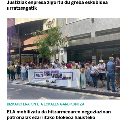
Justiziak enpresa zigortu du greba eskubidea
urratzeagatik
BIZKAIKO ERAIKIN ETA LOKALEN GARBIKUNTZA
ELA mobilizatu da hitzarmenaren negoziazioan
patronalak ezarritako blokeoa hausteko