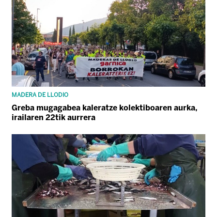
MADERA DE LLODIO
Greba mugagabea kaleratze kolektiboaren aurka,
irailaren 22tik aurrera