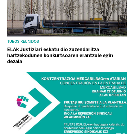
TUBOS REUNIDOS
ELAk Justiziari eskatu dio zuzendaritza
hartzekodunen konkurtsoaren erantzule egin
dezala