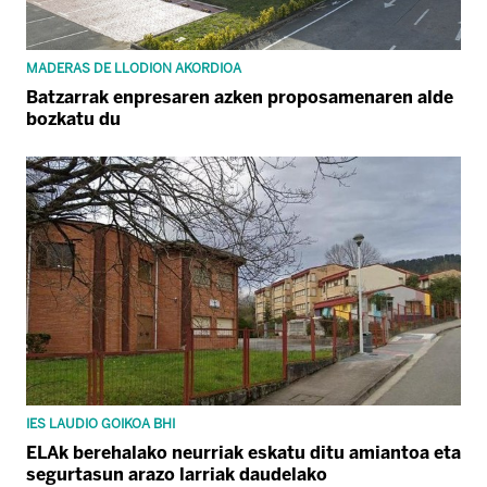
MADERAS DE LLODION AKORDIOA
Batzarrak enpresaren azken proposamenaren alde
bozkatu du
IES LAUDIO GOIKOA BHI
ELAk berehalako neurriak eskatu ditu amiantoa eta
segurtasun arazo larriak daudelako