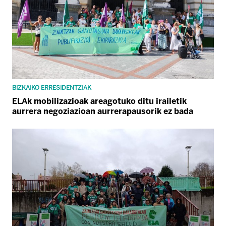
BIZKAIKO ERRESIDENTZIAK
ELAk mobilizazioak areagotuko ditu irailetik
aurrera negoziazioan aurrerapausorik ez bada