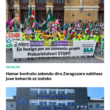
NOVALTIA
Hamar kontratu azkendu dira Zaragozara nahitaez
joan beharrik ez izateko