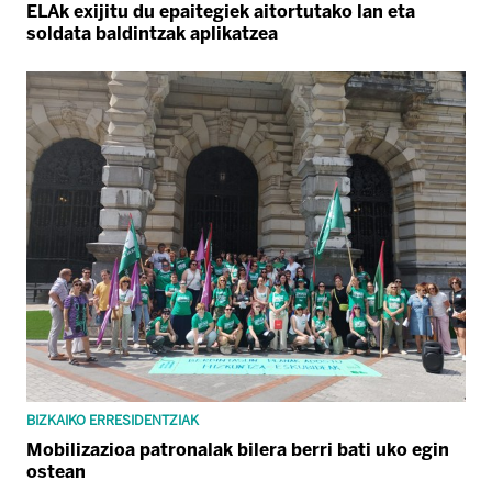
ELAk exijitu du epaitegiek aitortutako lan eta
soldata baldintzak aplikatzea
BIZKAIKO ERRESIDENTZIAK
Mobilizazioa patronalak bilera berri bati uko egin
ostean