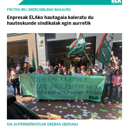
FRUTAS IRU (MERCABILBAO BASAURI)
Enpresak ELAko hautagaia kaleratu du
hauteskunde sindikalak egin aurretik
DIA SUPERMERKATUAK GREBAN (BIZKAIA)