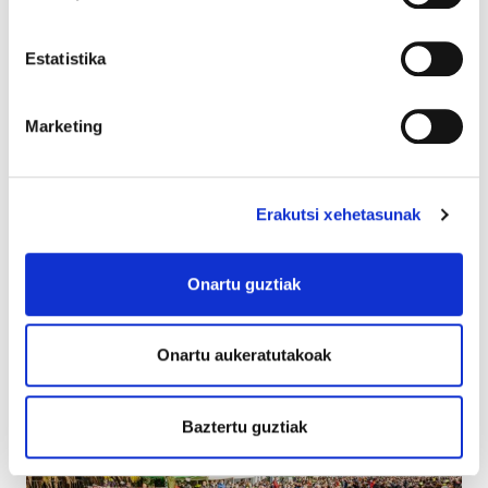
Estatistika
Marketing
Erakutsi xehetasunak
Onartu guztiak
GALDAKAO ETXEZ ETXEKO LAGUNTZA ZERBITZUA
Pribatizazioa jasan duten langileak publifikatzea
eta subrogatzea zaintza duintzeko funtsezko
Onartu aukeratutakoak
urratsa da
Baztertu guztiak