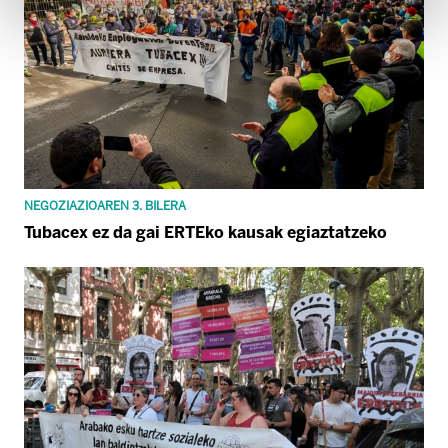
NEGOZIAZIOAREN 3. BILERA
Tubacex ez da gai ERTEko kausak egiaztatzeko