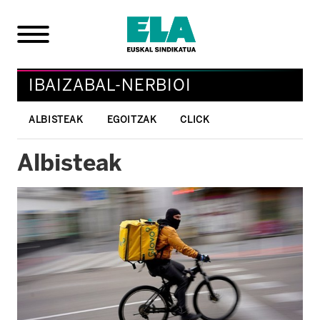
IBAIZABAL-NERBIOI
ALBISTEAK
EGOITZAK
CLICK
Albisteak