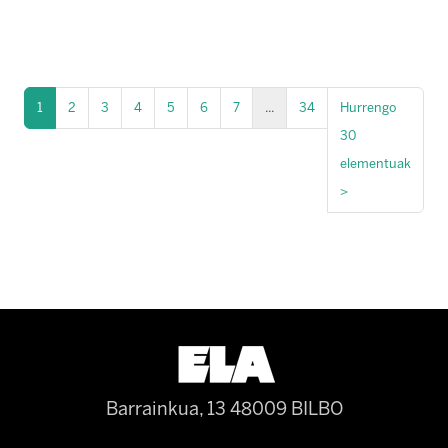
1
2
3
4
5
6
7
...
34
Hurrengo
30
elementuak
>
Barrainkua, 13 48009 BILBO