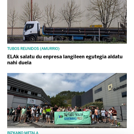
TUBOS REUNIDOS (AMURRIO)
ELAk salatu du enpresa langileen egutegia aldatu
nahi duela
BIZKAIKO METALA