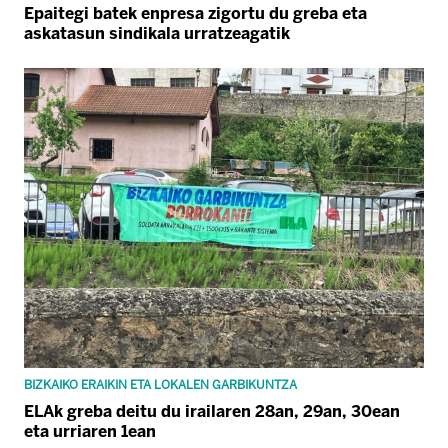
Epaitegi batek enpresa zigortu du greba eta
askatasun sindikala urratzeagatik
BIZKAIKO ERAIKIN ETA LOKALEN GARBIKUNTZA
ELAk greba deitu du irailaren 28an, 29an, 30ean
eta urriaren 1ean