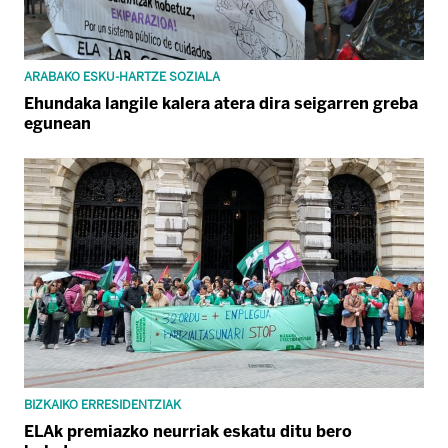
ARABAKO ESKU-HARTZE SOZIALA
Ehundaka langile kalera atera dira seigarren greba
egunean
BIZKAIKO ERRESIDENTZIAK
ELAk premiazko neurriak eskatu ditu bero