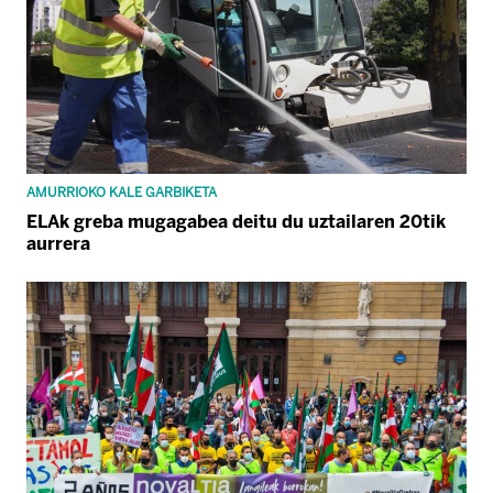
AMURRIOKO KALE GARBIKETA
ELAk greba mugagabea deitu du uztailaren 20tik
aurrera