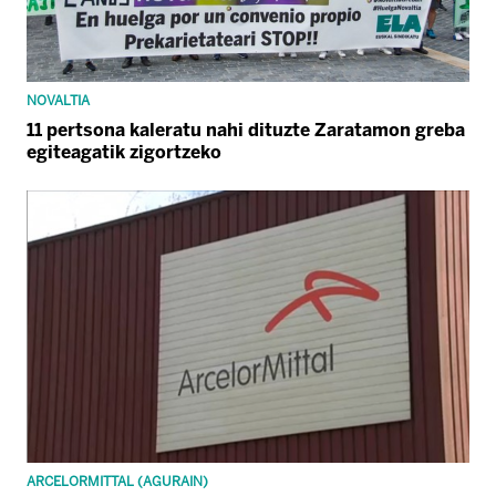
NOVALTIA
11 pertsona kaleratu nahi dituzte Zaratamon greba
egiteagatik zigortzeko
ARCELORMITTAL (AGURAIN)