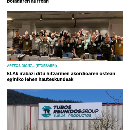
boladaren aurrean
ARTEOS DIGITAL (ETXEBARRI)
ELAk irabazi ditu hitzarmen akordioaren ostean
eginiko lehen hauteskundeak