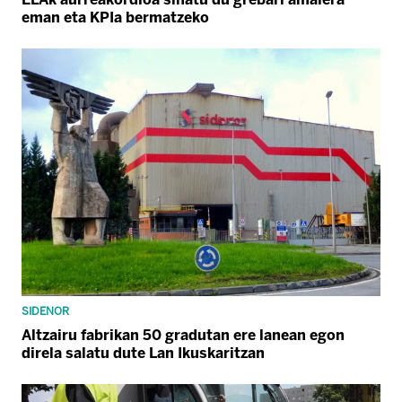
eman eta KPIa bermatzeko
SIDENOR
Altzairu fabrikan 50 gradutan ere lanean egon
direla salatu dute Lan Ikuskaritzan