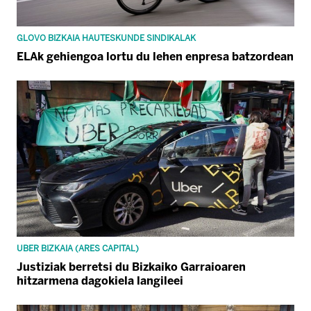
GLOVO BIZKAIA HAUTESKUNDE SINDIKALAK
ELAk gehiengoa lortu du lehen enpresa batzordean
UBER BIZKAIA (ARES CAPITAL)
Justiziak berretsi du Bizkaiko Garraioaren
hitzarmena dagokiela langileei