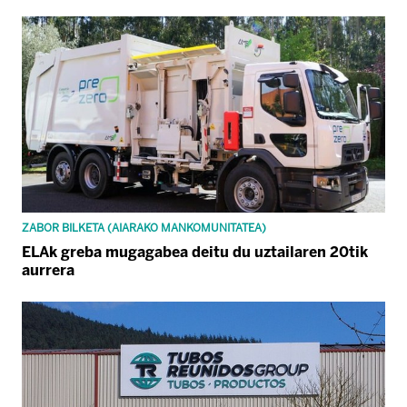
ZABOR BILKETA (AIARAKO MANKOMUNITATEA)
ELAk greba mugagabea deitu du uztailaren 20tik
aurrera