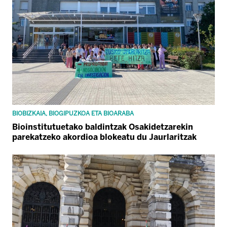
BIOBIZKAIA, BIOGIPUZKOA ETA BIOARABA
Bioinstitutuetako baldintzak Osakidetzarekin
parekatzeko akordioa blokeatu du Jaurlaritzak