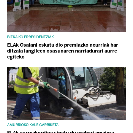
BIZKAIKO ERRESIDENTZIAK
ELAk Osalani eskatu dio premiazko neurriak har
ditzala langileen osasunaren narriadurari aurre
egiteko
AMURRIOKO KALE GARBIKETA
ELAk aurreakordioa sinatu du grebari amaiera