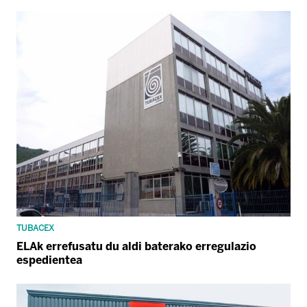
TUBACEX
ELAk errefusatu du aldi baterako erregulazio
espedientea