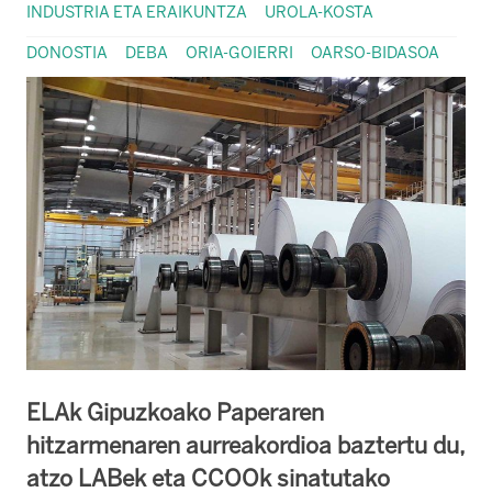
INDUSTRIA ETA ERAIKUNTZA
UROLA-KOSTA
DONOSTIA
DEBA
ORIA-GOIERRI
OARSO-BIDASOA
ELAk Gipuzkoako Paperaren
hitzarmenaren aurreakordioa baztertu du,
atzo LABek eta CCOOk sinatutako