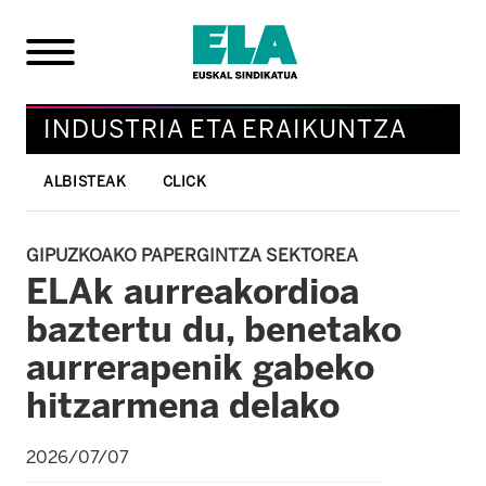
INDUSTRIA ETA ERAIKUNTZA
ALBISTEAK
CLICK
GIPUZKOAKO PAPERGINTZA SEKTOREA
ELAk aurreakordioa
baztertu du, benetako
aurrerapenik gabeko
hitzarmena delako
2026/07/07