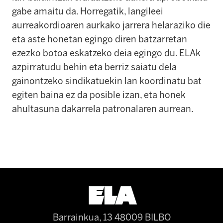
gabe amaitu da. Horregatik, langileei
aurreakordioaren aurkako jarrera helaraziko die
eta aste honetan egingo diren batzarretan
ezezko botoa eskatzeko deia egingo du. ELAk
azpirratudu behin eta berriz saiatu dela
gainontzeko sindikatuekin lan koordinatu bat
egiten baina ez da posible izan, eta honek
ahultasuna dakarrela patronalaren aurrean.
Barrainkua, 13 48009 BILBO