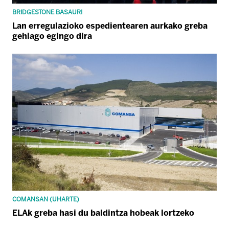
BRIDGESTONE BASAURI
Lan erregulazioko espedientearen aurkako greba
gehiago egingo dira
COMANSAN (UHARTE)
ELAk greba hasi du baldintza hobeak lortzeko