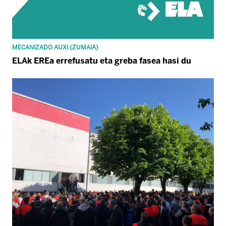
MECANIZADO AUXI (ZUMAIA)
ELAk EREa errefusatu eta greba fasea hasi du