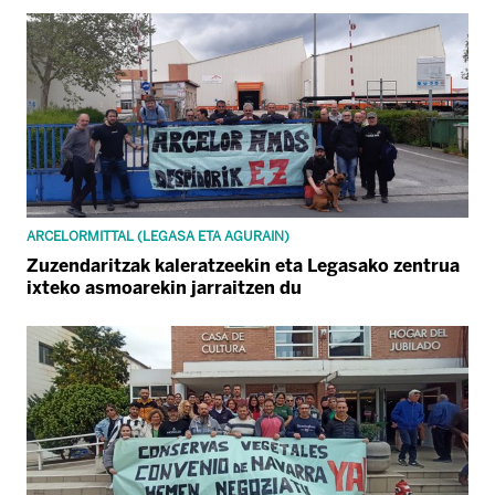
ARCELORMITTAL (LEGASA ETA AGURAIN)
Zuzendaritzak kaleratzeekin eta Legasako zentrua
ixteko asmoarekin jarraitzen du