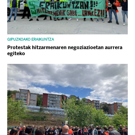
GIPUZKOAKO ERAIKUNTZA
Protestak hitzarmenaren negoziazioetan aurrera
egiteko