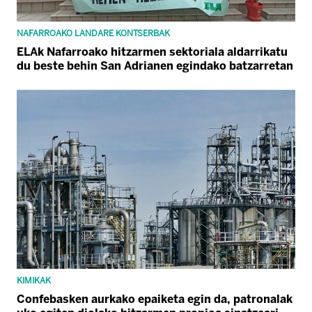
NAFARROAKO LANDARE KONTSERBAK
ELAk Nafarroako hitzarmen sektoriala aldarrikatu
du beste behin San Adrianen egindako batzarretan
KIMIKAK
Confebasken aurkako epaiketa egin da, patronalak