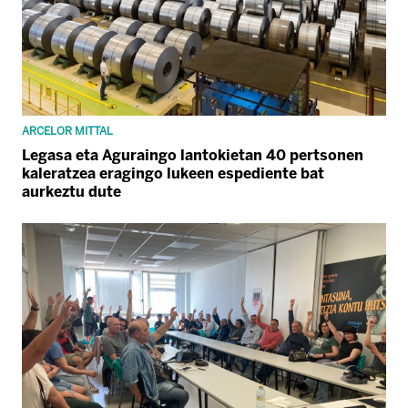
ARCELOR MITTAL
Legasa eta Aguraingo lantokietan 40 pertsonen
kaleratzea eragingo lukeen espediente bat
aurkeztu dute