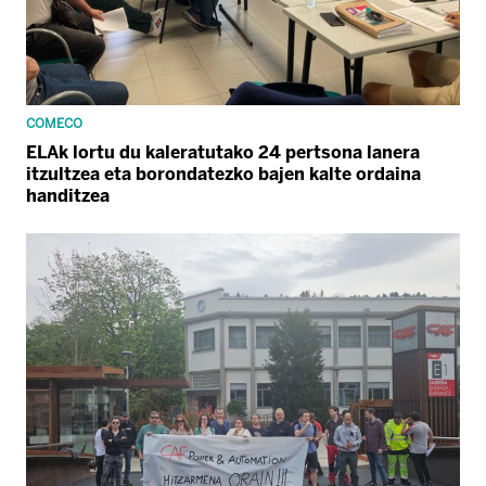
COMECO
ELAk lortu du kaleratutako 24 pertsona lanera
itzultzea eta borondatezko bajen kalte ordaina
handitzea