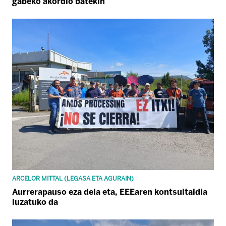
gabeko akordio batekin
ARCELOR MITTAL (LEGASA ETA AGURAIN)
Aurrerapauso eza dela eta, EEEaren kontsultaldia
luzatuko da