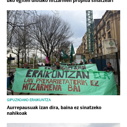
uko egiten diolako hitzarmen propioa sinatzeari
GIPUZKOAKO ERAIKUNTZA
Aurrepausuak izan dira, baina ez sinatzeko
nahikoak