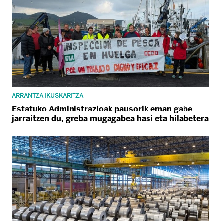
ARRANTZA IKUSKARITZA
Estatuko Administrazioak pausorik eman gabe
jarraitzen du, greba mugagabea hasi eta hilabetera