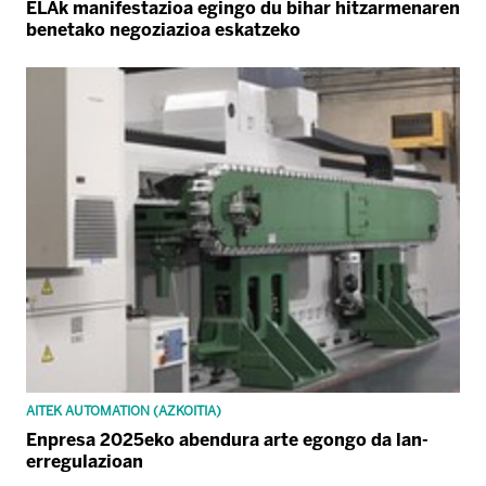
ELAk manifestazioa egingo du bihar hitzarmenaren
benetako negoziazioa eskatzeko
AITEK AUTOMATION (AZKOITIA)
Enpresa 2025eko abendura arte egongo da lan-
erregulazioan