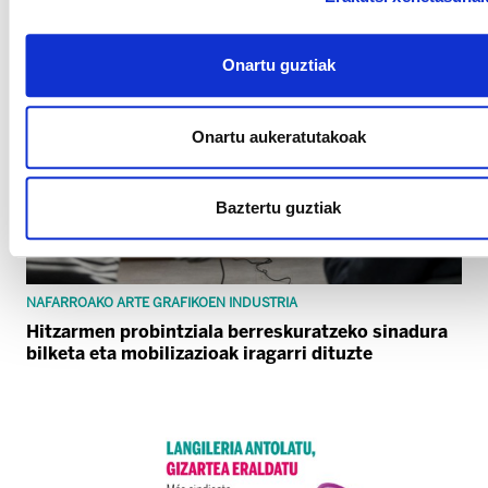
Onartu guztiak
Onartu aukeratutakoak
Baztertu guztiak
NAFARROAKO ARTE GRAFIKOEN INDUSTRIA
Hitzarmen probintziala berreskuratzeko sinadura
bilketa eta mobilizazioak iragarri dituzte