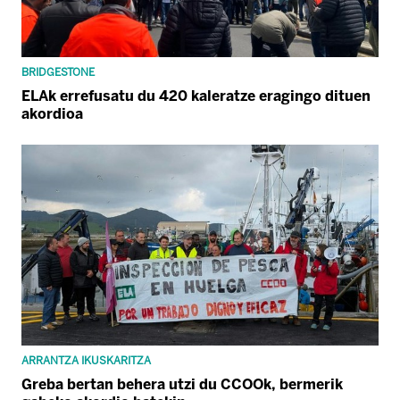
BRIDGESTONE
ELAk errefusatu du 420 kaleratze eragingo dituen
akordioa
ARRANTZA IKUSKARITZA
Greba bertan behera utzi du CCOOk, bermerik