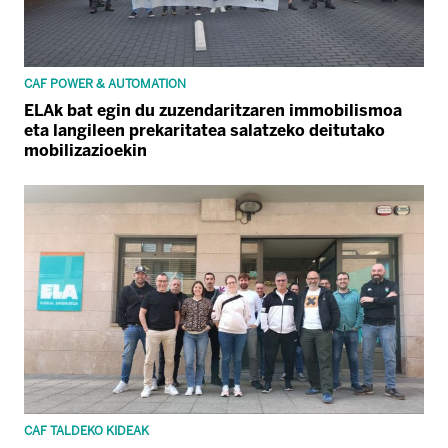
CAF POWER & AUTOMATION
ELAk bat egin du zuzendaritzaren immobilismoa
eta langileen prekaritatea salatzeko deitutako
mobilizazioekin
CAF TALDEKO KIDEAK