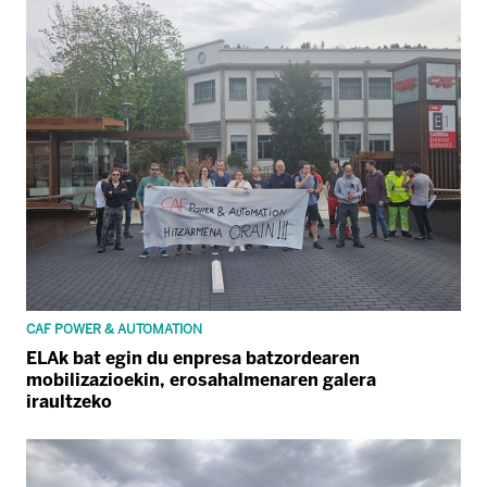
CAF POWER & AUTOMATION
ELAk bat egin du enpresa batzordearen
mobilizazioekin, erosahalmenaren galera
iraultzeko