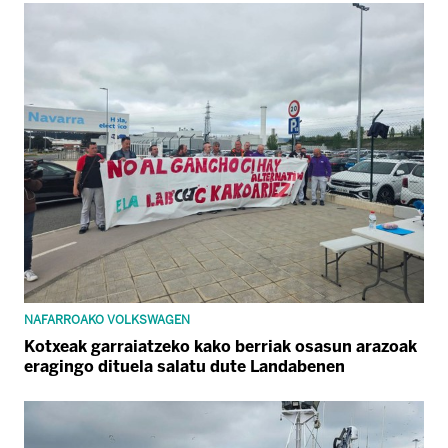
NAFARROAKO VOLKSWAGEN
Kotxeak garraiatzeko kako berriak osasun arazoak
eragingo dituela salatu dute Landabenen