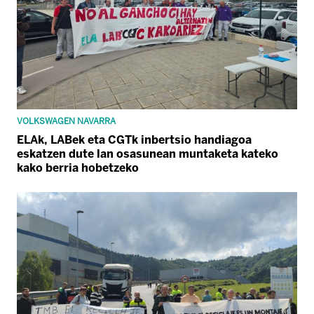
VOLKSWAGEN NAVARRA
ELAk, LABek eta CGTk inbertsio handiagoa
eskatzen dute lan osasunean muntaketa kateko
kako berria hobetzeko