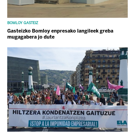
BOMLOY GASTEIZ
Gasteizko Bomloy enpresako langileek greba
mugagabera jo dute