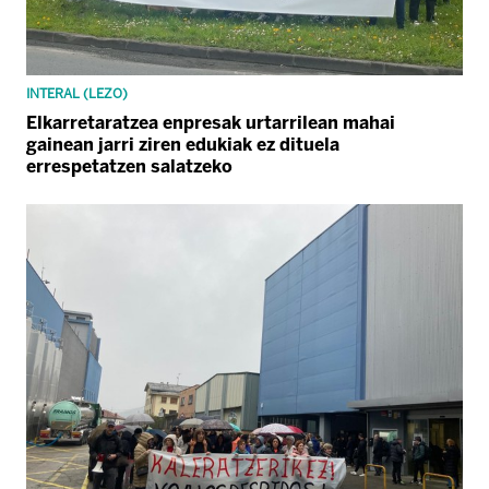
INTERAL (LEZO)
Elkarretaratzea enpresak urtarrilean mahai
gainean jarri ziren edukiak ez dituela
errespetatzen salatzeko