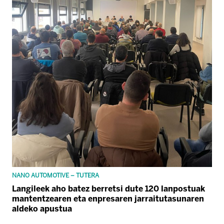
NANO AUTOMOTIVE – TUTERA
Langileek aho batez berretsi dute 120 lanpostuak
mantentzearen eta enpresaren jarraitutasunaren
aldeko apustua