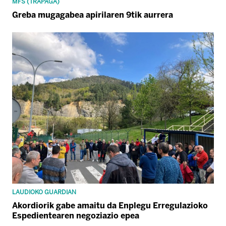
MFS (TRAPAGA)
Greba mugagabea apirilaren 9tik aurrera
LAUDIOKO GUARDIAN
Akordiorik gabe amaitu da Enplegu Erregulazioko
Espedientearen negoziazio epea