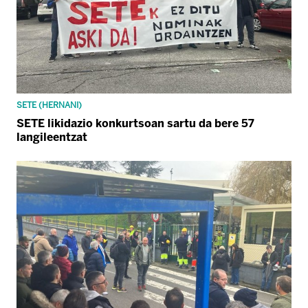
SETE (HERNANI)
SETE likidazio konkurtsoan sartu da bere 57
langileentzat