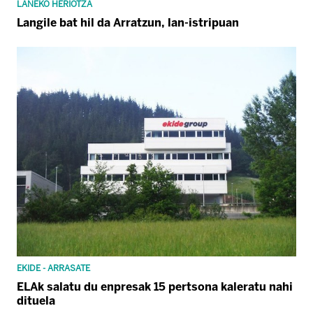
LANEKO HERIOTZA
Langile bat hil da Arratzun, lan-istripuan
EKIDE - ARRASATE
ELAk salatu du enpresak 15 pertsona kaleratu nahi
dituela