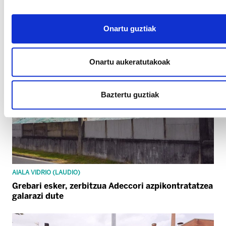
ELAk Europar Batasunaren estrategia belizista
gaitzetsi du
Onartu guztiak
Onartu aukeratutakoak
Baztertu guztiak
AIALA VIDRIO (LAUDIO)
Grebari esker, zerbitzua Adeccori azpikontratatzea
galarazi dute