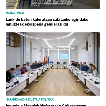
NATRA OÑATI
Lankide baten kaleratzea salatzeko egindako
lanuzteak ekoizpena geldiarazi du
NAFARROAKO INDUSTRIA POLITIKA
Industria Mahaiak Nafarroako Gobernuaren