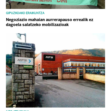
GIPUZKOAKO ERAIKUNTZA
Negoziazio mahaian aurrerapauso errealik ez
dagoela salatzeko mobilizazioak