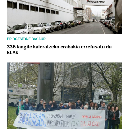
BRIDGESTONE BASAURI
336 langile kaleratzeko erabakia errefusatu du
ELAk