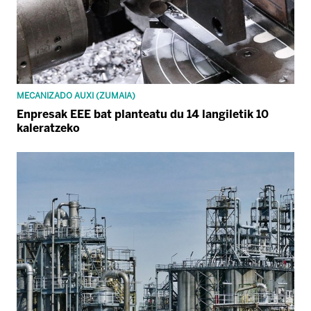
MECANIZADO AUXI (ZUMAIA)
Enpresak EEE bat planteatu du 14 langiletik 10
kaleratzeko