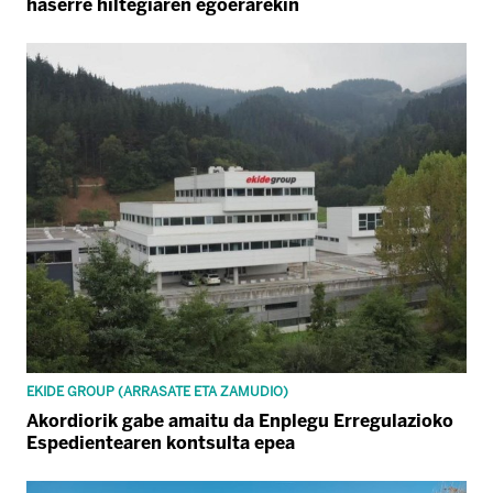
haserre hiltegiaren egoerarekin
EKIDE GROUP (ARRASATE ETA ZAMUDIO)
Akordiorik gabe amaitu da Enplegu Erregulazioko
Espedientearen kontsulta epea