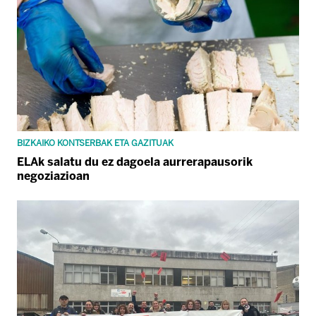
BIZKAIKO KONTSERBAK ETA GAZITUAK
ELAk salatu du ez dagoela aurrerapausorik
negoziazioan