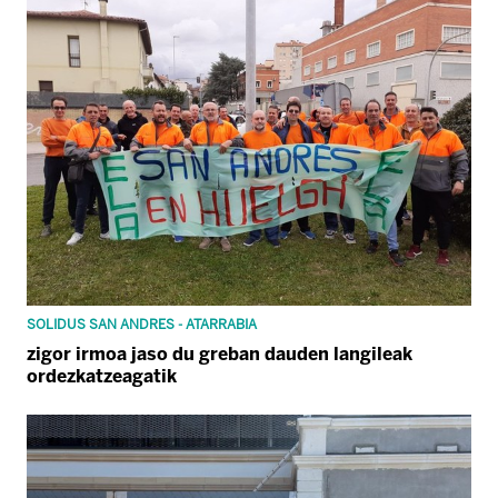
SOLIDUS SAN ANDRES - ATARRABIA
zigor irmoa jaso du greban dauden langileak
ordezkatzeagatik