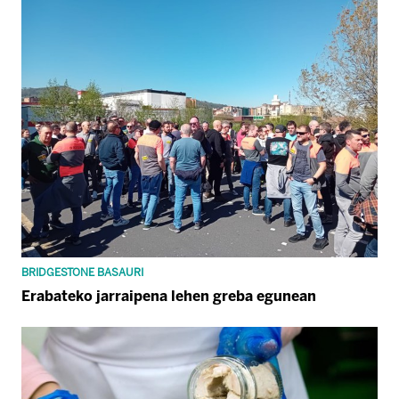
BRIDGESTONE BASAURI
Erabateko jarraipena lehen greba egunean