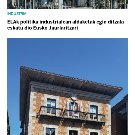
INDUSTRIA
ELAk politika industrialean aldaketak egin ditzala
eskatu dio Eusko Jaurlaritzari