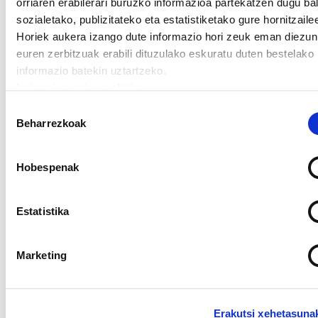
orriaren erabilerari buruzko informazioa partekatzen dugu bal
sozialetako, publizitateko eta estatistiketako gure hornitzaile
Horiek aukera izango dute informazio hori zeuk eman diezun
euren zerbitzuak erabili dituzulako eskuratu duten bestelako
Carlos Sarasa Larrea (ELA Industria eta Eraikuntza),
informazio batekin uztartzeko.
Cayo Perez Ayuso, Carolina Paín Asparren y Juana
Irakurri cookien politika
Garcia Esperilla (ELA-Antolín)
Baimena
Lorenzo Riosek bere lotsak estaltzeko ELA eta
Beharrezkoak
hautatzea
Antolinen itxiera erabili nahi ditu
Hobespenak
Estatistika
Marketing
HITZALDIA GASTEIZEN
Erakutsi xehetasuna