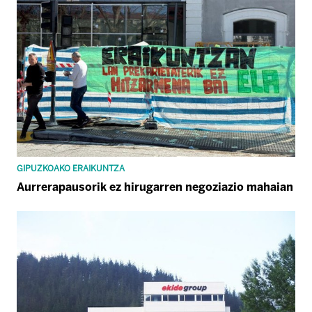
GIPUZKOAKO ERAIKUNTZA
Aurrerapausorik ez hirugarren negoziazio mahaian