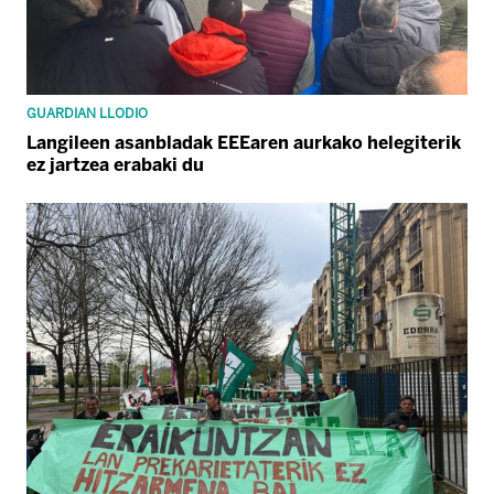
GUARDIAN LLODIO
Langileen asanbladak EEEaren aurkako helegiterik
ez jartzea erabaki du