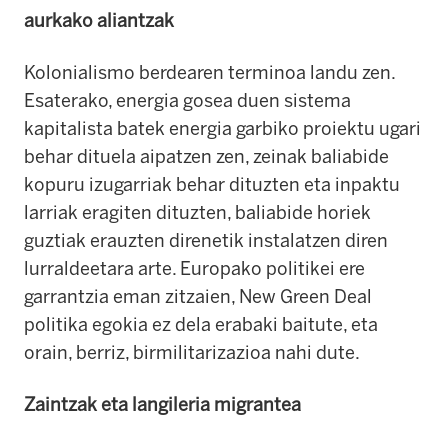
aurkako aliantzak
Kolonialismo berdearen terminoa landu zen.
Esaterako, energia gosea duen sistema
kapitalista batek energia garbiko proiektu ugari
behar dituela aipatzen zen, zeinak baliabide
kopuru izugarriak behar dituzten eta inpaktu
larriak eragiten dituzten, baliabide horiek
guztiak erauzten direnetik instalatzen diren
lurraldeetara arte. Europako politikei ere
garrantzia eman zitzaien, New Green Deal
politika egokia ez dela erabaki baitute, eta
orain, berriz, birmilitarizazioa nahi dute.
Zaintzak eta langileria migrantea