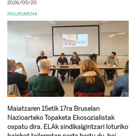
2026/05/20
INGURUMENA
Maiatzaren 15etik 17ra Bruselan
Nazioarteko Topaketa Ekosozialistak
ospatu dira. ELAk sindikalgintzari loturiko
hainbat tailerretan parte hartu du, bai