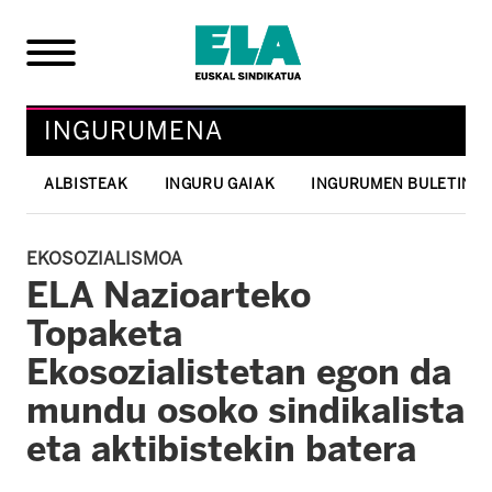
INGURUMENA
ALBISTEAK
INGURU GAIAK
INGURUMEN BULETINA
EKOSOZIALISMOA
ELA Nazioarteko
Topaketa
Ekosozialistetan egon da
mundu osoko sindikalista
eta aktibistekin batera