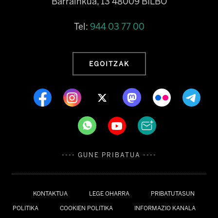
Barrainkua, 13 48009 BILBO
Tel:
944 03 77 00
EGOITZAK
---- GUNE PRIBATUA ----
KONTAKTUA
LEGE OHARRA
PRIBATUTASUN
POLITIKA
COOKIEN POLITIKA
INFORMAZIO KANALA