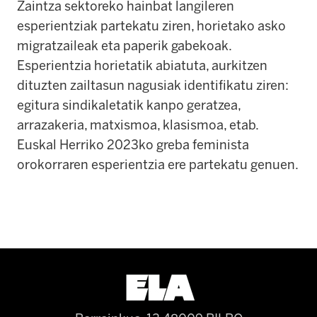
Zaintza sektoreko hainbat langileren
esperientziak partekatu ziren, horietako asko
migratzaileak eta paperik gabekoak.
Esperientzia horietatik abiatuta, aurkitzen
dituzten zailtasun nagusiak identifikatu ziren:
egitura sindikaletatik kanpo geratzea,
arrazakeria, matxismoa, klasismoa, etab.
Euskal Herriko 2023ko greba feminista
orokorraren esperientzia ere partekatu genuen.