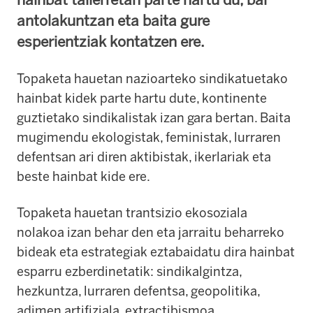
antolakuntzan eta baita gure
esperientziak kontatzen ere.
Topaketa hauetan nazioarteko sindikatuetako
hainbat kidek parte hartu dute, kontinente
guztietako sindikalistak izan gara bertan. Baita
mugimendu ekologistak, feministak, lurraren
defentsan ari diren aktibistak, ikerlariak eta
beste hainbat kide ere.
Topaketa hauetan trantsizio ekosoziala
nolakoa izan behar den eta jarraitu beharreko
bideak eta estrategiak eztabaidatu dira hainbat
esparru ezberdinetatik: sindikalgintza,
hezkuntza, lurraren defentsa, geopolitika,
adimen artifiziala, extractibismoa,