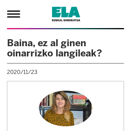
Baina, ez al ginen
oinarrizko langileak?
2020/11/23