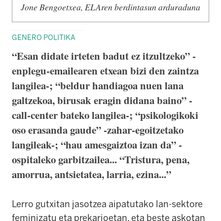
Jone Bengoetxea, ELAren berdintasun arduraduna
GENERO POLITIKA
“Esan didate irteten badut ez itzultzeko” -
enplegu-emailearen etxean bizi den zaintza
langilea-; “beldur handiagoa nuen lana
galtzekoa, birusak eragin didana baino” -
call-center bateko langilea-; “psikologikoki
oso erasanda gaude” -zahar-egoitzetako
langileak-; “hau amesgaiztoa izan da” -
ospitaleko garbitzailea... “Tristura, pena,
amorrua, antsietatea, larria, ezina...”
Lerro gutxitan jasotzea aipatutako lan-sektore
feminizatu eta prekarioetan, eta beste askotan