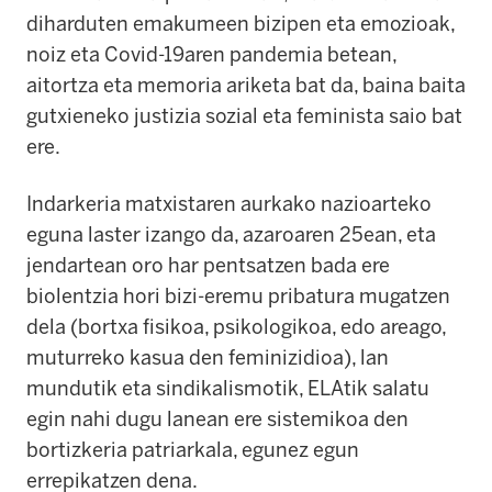
diharduten emakumeen bizipen eta emozioak,
noiz eta Covid-19aren pandemia betean,
aitortza eta memoria ariketa bat da, baina baita
gutxieneko justizia sozial eta feminista saio bat
ere.
Indarkeria matxistaren aurkako nazioarteko
eguna laster izango da, azaroaren 25ean, eta
jendartean oro har pentsatzen bada ere
biolentzia hori bizi-eremu pribatura mugatzen
dela (bortxa fisikoa, psikologikoa, edo areago,
muturreko kasua den feminizidioa), lan
mundutik eta sindikalismotik, ELAtik salatu
egin nahi dugu lanean ere sistemikoa den
bortizkeria patriarkala, egunez egun
errepikatzen dena.