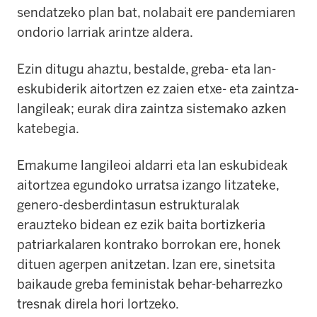
sendatzeko plan bat, nolabait ere pandemiaren
ondorio larriak arintze aldera.
Ezin ditugu ahaztu, bestalde, greba- eta lan-
eskubiderik aitortzen ez zaien etxe- eta zaintza-
langileak; eurak dira zaintza sistemako azken
katebegia.
Emakume langileoi aldarri eta lan eskubideak
aitortzea egundoko urratsa izango litzateke,
genero-desberdintasun estrukturalak
erauzteko bidean ez ezik baita bortizkeria
patriarkalaren kontrako borrokan ere, honek
dituen agerpen anitzetan. Izan ere, sinetsita
baikaude greba feministak behar-beharrezko
tresnak direla hori lortzeko.