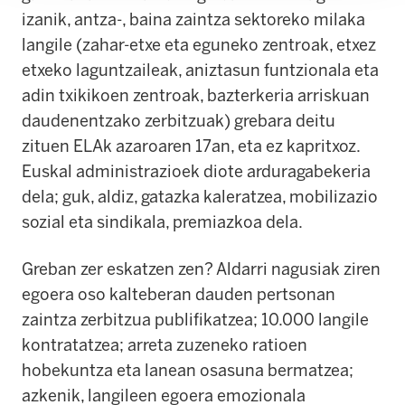
izanik, antza-, baina zaintza sektoreko milaka
langile (zahar-etxe eta eguneko zentroak, etxez
etxeko laguntzaileak, aniztasun funtzionala eta
adin txikikoen zentroak, bazterkeria arriskuan
daudenentzako zerbitzuak) grebara deitu
zituen ELAk azaroaren 17an, eta ez kapritxoz.
Euskal administrazioek diote arduragabekeria
dela; guk, aldiz, gatazka kaleratzea, mobilizazio
sozial eta sindikala, premiazkoa dela.
Greban zer eskatzen zen? Aldarri nagusiak ziren
egoera oso kalteberan dauden pertsonan
zaintza zerbitzua publifikatzea; 10.000 langile
kontratatzea; arreta zuzeneko ratioen
hobekuntza eta lanean osasuna bermatzea;
azkenik, langileen egoera emozionala