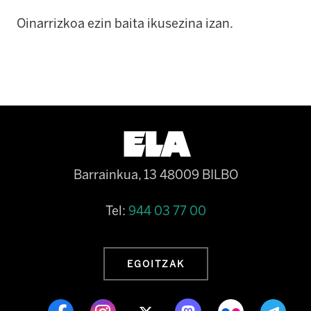
Oinarrizkoa ezin baita ikusezina izan.
Barrainkua, 13 48009 BILBO
Tel:
944 03 77 00
EGOITZAK