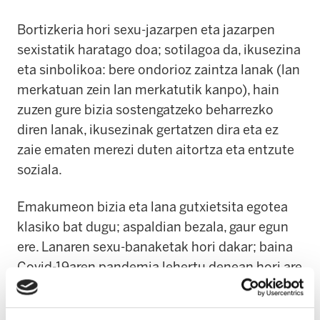
Bortizkeria hori sexu-jazarpen eta jazarpen
sexistatik haratago doa; sotilagoa da, ikusezina
eta sinbolikoa: bere ondorioz zaintza lanak (lan
merkatuan zein lan merkatutik kanpo), hain
zuzen gure bizia sostengatzeko beharrezko
diren lanak, ikusezinak gertatzen dira eta ez
zaie ematen merezi duten aitortza eta entzute
soziala.
Emakumeon bizia eta lana gutxietsita egotea
klasiko bat dugu; aspaldian bezala, gaur egun
ere. Lanaren sexu-banaketak hori dakar; baina
Covid-19aren pandemia lehertu denean hori are
gordinago ikusi dugu, orain bizitzarako
funtsezko diren lanak berriro ere ikusezinak