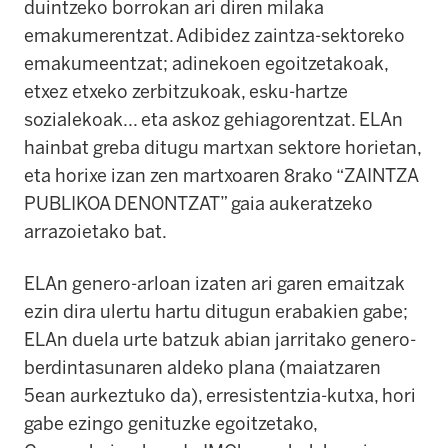
duintzeko borrokan ari diren milaka
emakumerentzat. Adibidez zaintza-sektoreko
emakumeentzat; adinekoen egoitzetakoak,
etxez etxeko zerbitzukoak, esku-hartze
sozialekoak... eta askoz gehiagorentzat. ELAn
hainbat greba ditugu martxan sektore horietan,
eta horixe izan zen martxoaren 8rako “ZAINTZA
PUBLIKOA DENONTZAT” gaia aukeratzeko
arrazoietako bat.
ELAn genero-arloan izaten ari garen emaitzak
ezin dira ulertu hartu ditugun erabakien gabe;
ELAn duela urte batzuk abian jarritako genero-
berdintasunaren aldeko plana (maiatzaren
5ean aurkeztuko da), erresistentzia-kutxa, hori
gabe ezingo genituzke egoitzetako,