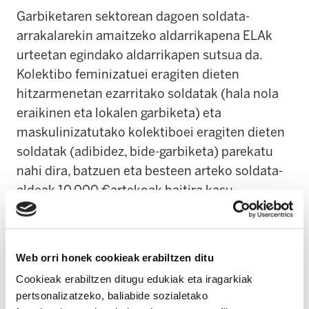
Garbiketaren sektorean dagoen soldata-
arrakalarekin amaitzeko aldarrikapena ELAk
urteetan egindako aldarrikapen sutsua da.
Kolektibo feminizatuei eragiten dieten
hitzarmenetan ezarritako soldatak (hala nola
eraikinen eta lokalen garbiketa) eta
maskulinizatutako kolektiboei eragiten dieten
soldatak (adibidez, bide-garbiketa) parekatu
nahi dira, batzuen eta besteen arteko soldata-
aldeak 10.000 €artekoak baitira kasu
batzuetan. ELAk greba ugari aktibatzea lortu du
aldarrikapen horren inguruan, adibidez,
Guggenheimen garbiketan, Bermeoko eta
Web orri honek cookieak erabiltzen ditu
Urdulizko udalen garbiketan, eraikinen eta
Cookieak erabiltzen ditugu edukiak eta iragarkiak
lokalen garbiketan, komisarioen eta epaitegien
pertsonalizatzeko, baliabide sozialetako
garbiketan…