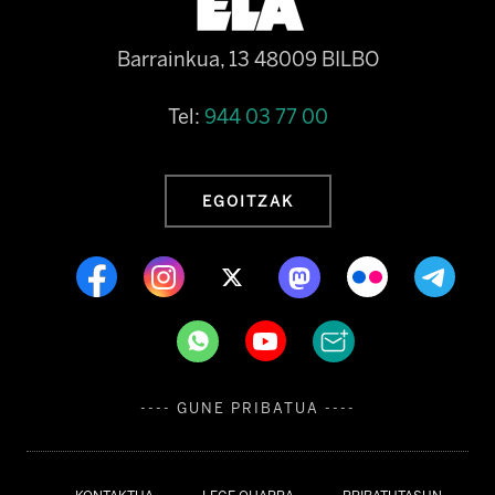
Barrainkua, 13 48009 BILBO
Tel:
944 03 77 00
EGOITZAK
---- GUNE PRIBATUA ----