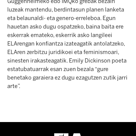
Guggenheimeko edo IMQko grebak bezain
luzeak mantendu, berdintasun planen lanketa
eta belaunaldi- eta genero-erreleboa. Egun
hauetan asko dugu ospatzeko, baina baita ere
eskerrak emateko, eskerrik asko langileei
ELArengan konfiantza izateagatik antolatzeko,
ELAren zerbitzu juridikoei eta feminismoari,
sinesten irakasteagatik. Emily Dickinson poeta
estatubatuarrak esan zuen bezala “gure
benetako garaiera ez dugu ezagutzen zutik jarri
arte”.