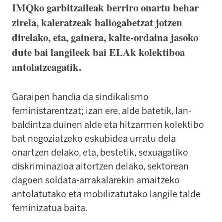
IMQko garbitzaileak berriro onartu behar
zirela, kaleratzeak baliogabetzat jotzen
direlako, eta, gainera, kalte-ordaina jasoko
dute bai langileek bai ELAk kolektiboa
antolatzeagatik.
Garaipen handia da sindikalismo
feministarentzat; izan ere, alde batetik, lan-
baldintza duinen alde eta hitzarmen kolektibo
bat negoziatzeko eskubidea urratu dela
onartzen delako, eta, bestetik, sexuagatiko
diskriminazioa aitortzen delako, sektorean
dagoen soldata-arrakalarekin amaitzeko
antolatutako eta mobilizatutako langile talde
feminizatua baita.