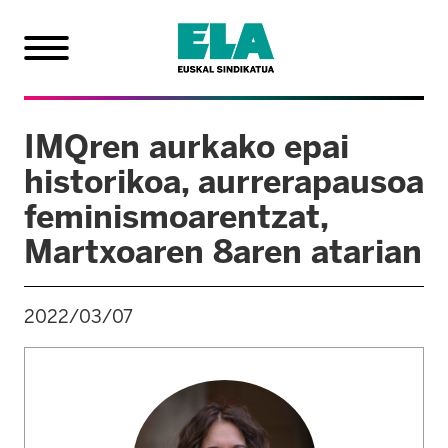
IMQren aurkako epai
historikoa, aurrerapausoa
feminismoarentzat,
Martxoaren 8aren atarian
2022/03/07