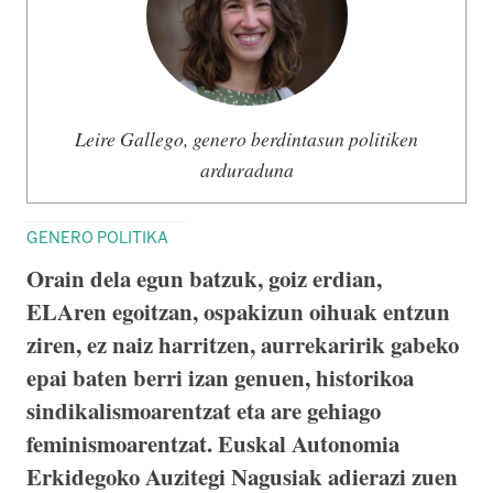
Leire Gallego, genero berdintasun politiken
arduraduna
GENERO POLITIKA
Orain dela egun batzuk, goiz erdian,
ELAren egoitzan, ospakizun oihuak entzun
ziren, ez naiz harritzen, aurrekaririk gabeko
epai baten berri izan genuen, historikoa
sindikalismoarentzat eta are gehiago
feminismoarentzat. Euskal Autonomia
Erkidegoko Auzitegi Nagusiak adierazi zuen