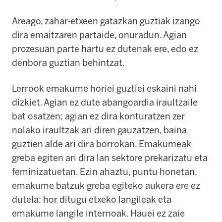
Areago, zahar-etxeen gatazkan guztiak izango
dira emaitzaren partaide, onuradun. Agian
prozesuan parte hartu ez dutenak ere, edo ez
denbora guztian behintzat.
Lerrook emakume horiei guztiei eskaini nahi
dizkiet. Agian ez dute abangoardia iraultzaile
bat osatzen; agian ez dira konturatzen zer
nolako iraultzak ari diren gauzatzen, baina
guztien alde ari dira borrokan. Emakumeak
greba egiten ari dira lan sektore prekarizatu eta
feminizatuetan. Ezin ahaztu, puntu honetan,
emakume batzuk greba egiteko aukera ere ez
dutela: hor ditugu etxeko langileak eta
emakume langile internoak. Hauei ez zaie