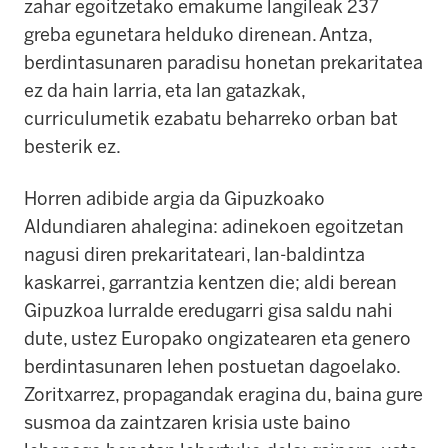
zahar egoitzetako emakume langileak 237
greba egunetara helduko direnean. Antza,
berdintasunaren paradisu honetan prekaritatea
ez da hain larria, eta lan gatazkak,
curriculumetik ezabatu beharreko orban bat
besterik ez.
Horren adibide argia da Gipuzkoako
Aldundiaren ahalegina: adinekoen egoitzetan
nagusi diren prekaritateari, lan-baldintza
kaskarrei, garrantzia kentzen die; aldi berean
Gipuzkoa lurralde eredugarri gisa saldu nahi
dute, ustez Europako ongizatearen eta genero
berdintasunaren lehen postuetan dagoelako.
Zoritxarrez, propagandak eragina du, baina gure
susmoa da zaintzaren krisia uste baino