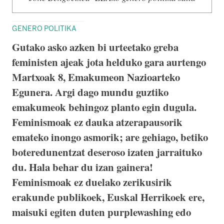
GENERO POLITIKA
Gutako asko azken bi urteetako greba
feministen ajeak jota helduko gara aurtengo
Martxoak 8, Emakumeon Nazioarteko
Egunera. Argi dago mundu guztiko
emakumeok behingoz planto egin dugula.
Feminismoak ez dauka atzerapausorik
emateko inongo asmorik; are gehiago, betiko
boteredunentzat deseroso izaten jarraituko
du. Hala behar du izan gainera!
Feminismoak ez duelako zerikusirik
erakunde publikoek, Euskal Herrikoek ere,
maisuki egiten duten purplewashing edo