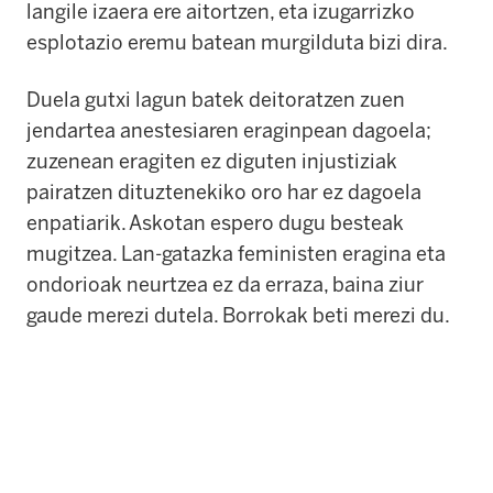
langile izaera ere aitortzen, eta izugarrizko
esplotazio eremu batean murgilduta bizi dira.
Duela gutxi lagun batek deitoratzen zuen
jendartea anestesiaren eraginpean dagoela;
zuzenean eragiten ez diguten injustiziak
pairatzen dituztenekiko oro har ez dagoela
enpatiarik. Askotan espero dugu besteak
mugitzea. Lan-gatazka feministen eragina eta
ondorioak neurtzea ez da erraza, baina ziur
gaude merezi dutela. Borrokak beti merezi du.