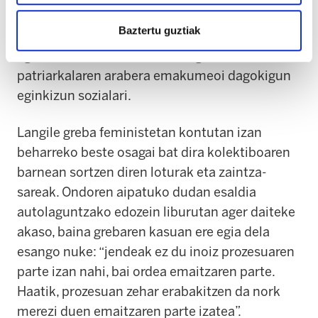
etxeen kasuan). Emakume hauek, gainera,
Baztertu guztiak
bekaturik larrienetakoa ari dira egiten: “uko”
egiten diote zaintzeari, hots, agindu
patriarkalaren arabera emakumeoi dagokigun
eginkizun sozialari.
Langile greba feministetan kontutan izan
beharreko beste osagai bat dira kolektiboaren
barnean sortzen diren loturak eta zaintza-
sareak. Ondoren aipatuko dudan esaldia
autolaguntzako edozein liburutan ager daiteke
akaso, baina grebaren kasuan ere egia dela
esango nuke: “jendeak ez du inoiz prozesuaren
parte izan nahi, bai ordea emaitzaren parte.
Haatik, prozesuan zehar erabakitzen da nork
merezi duen emaitzaren parte izatea”.