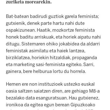
zuriketa morearekin.
Bat-batean badirudi guztiok garela feminista;
gutxienik, denek parte hartu nahi dute
ospakizunean. Haatik, mozkortze feminista
honek baditu arriskuak, eta horiek aipatu nahi
ditugu. Sistemaren ohiko jokabidea da aldarri
feministak asimilatu eta haiek lantzea,
birziklatzea, horiekin hitzaldiak, propaganda
eta marketing sasi-feminista egiteko. Sarri,
gainera, bere helburua lortu du horrela.
Hemen ere non instituzioek ustezko euskal
oasia saltzen saiatzen diren, are gehiago M8-a
bezalako data esanguratsuan. Hau gutxienez,
ironikoa da egitea egun berean Gipuzkoako