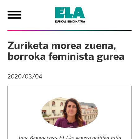
Zuriketa morea zuena,
borroka feminista gurea
2020/03/04
Jone Bengoetxea- ELAko genero politika saila