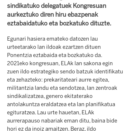
sindikatuko delegatuek Kongresuan
aurkeztuko diren hiru ebazpenak
eztabaidatuko eta bozkatuko dituzte.
Egunari hasiera emateko datozen lau
urteetarako lan ildoak ezartzen dituen
Ponentzia eztabaida eta bozkatuko da.
2021eko kongresuan, ELAk lan sakona egin
zuen ildo estrategiko sendo batzuk identifikatu
eta zehazteko: prekaritateari aurre egitea,
militantzia landu eta sendotzea, lan zentroak
sindikalizatzea, genero ekitaterako
antolakuntza eraldatzea eta lan planifikatua
egituratzea. Lau urte hauetan, ELAk
aurrerapauso nabariak eman ditu, baina bide
hori ez da inoiz amaitzen. Beraz, ildo