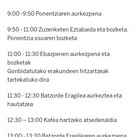
9:00 -9:50 Ponentziaren aurkezpena
9:50 - 11:00 Zuzenketen Eztabaida eta bozketa.
Ponentzia osoaren bozketa
11:00 - 11:30 Ebazpenen aurkezpena eta
bozketak
Gonbidatutako erakundeen hitzartzeak
tartekatuko dira
11:30 - 12:30 Batzorde Eragilea aurkeztea eta
hautatzea
12:30 – 13:00 Kafea hartzeko atsedenaldia
13:00 - 13:30 Batzorde Eragilearen aurkezpena