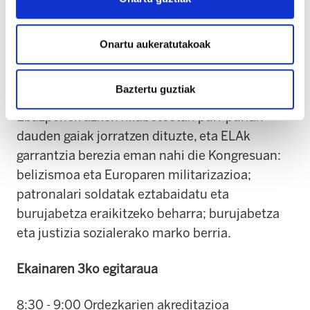
grebak.
Ebazpenen eztabaida
Onartu aukeratutakoak
Guztira hiru izango dira Kongresuan
Baztertu guztiak
eztabaidatu eta bozkatuko diren ebazpenak.
Ebazpenek azken hilabeteetan puri-purian
dauden gaiak jorratzen dituzte, eta ELAk
garrantzia berezia eman nahi die Kongresuan:
belizismoa eta Europaren militarizazioa;
patronalari soldatak eztabaidatu eta
burujabetza eraikitzeko beharra; burujabetza
eta justizia sozialerako marko berria.
Ekainaren 3ko egitaraua
8:30 - 9:00 Ordezkarien akreditazioa