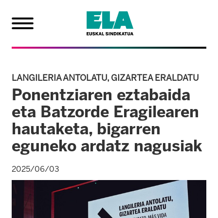
LANGILERIA ANTOLATU, GIZARTEA ERALDATU
Ponentziaren eztabaida
eta Batzorde Eragilearen
hautaketa, bigarren
eguneko ardatz nagusiak
2025/06/03