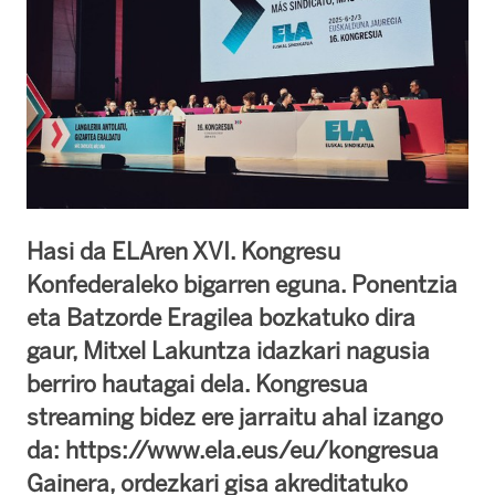
Hasi da ELAren XVI. Kongresu
Konfederaleko bigarren eguna. Ponentzia
eta Batzorde Eragilea bozkatuko dira
gaur, Mitxel Lakuntza idazkari nagusia
berriro hautagai dela. Kongresua
streaming bidez ere jarraitu ahal izango
da: https://www.ela.eus/eu/kongresua
Gainera, ordezkari gisa akreditatuko