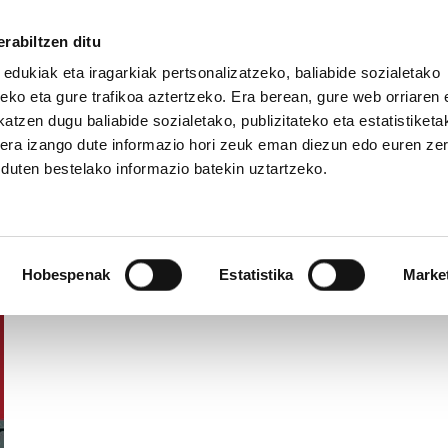
rabiltzen ditu
 edukiak eta iragarkiak pertsonalizatzeko, baliabide sozialetako
eko eta gure trafikoa aztertzeko. Era berean, gure web orriaren e
atzen dugu baliabide sozialetako, publizitateko eta estatistiketa
kera izango dute informazio hori zeuk eman diezun edo euren ze
IZ FUNDAZIOA
BIDELAGUN FUNDAZIOA
u duten bestelako informazio batekin uztartzeko.
Hobespenak
Estatistika
Marke