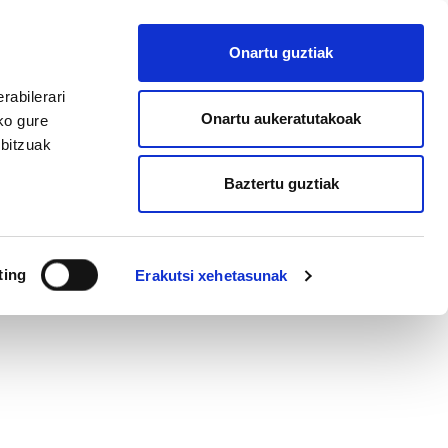
EU
ES
EN
FR
Onartu guztiak
AFILIATU
rabilerari
Onartu aukeratutakoak
ko gure
rbitzuak
Baztertu guztiak
ting
Erakutsi xehetasunak