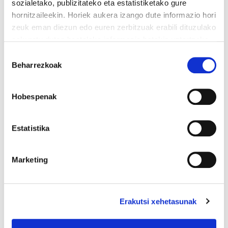
sozialetako, publizitateko eta estatistiketako gure
hornitzaileekin. Horiek aukera izango dute informazio hori
zeuk eman diezun edo euren zerbitzuak erabili dituzulako
eskuratu duten bestelako informazio batekin uztartzeko.
Irakurri cookien politika
Baimena
Beharrezkoak
hautatzea
Hobespenak
Estatistika
Marketing
Erakutsi xehetasunak