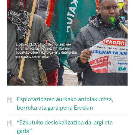
Esplotazioaren aurkako antolakuntza,
borroka eta garaipena Eroskin
“Ezkutuko deslokalizazioa da, argi eta
garbi”