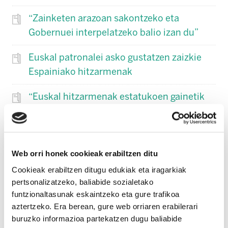
“Zainketen arazoan sakontzeko eta
Gobernuei interpelatzeko balio izan du”
Euskal patronalei asko gustatzen zaizkie
Espainiako hitzarmenak
“Euskal hitzarmenak estatukoen gainetik
lehenesteko bidea berriro abiatu beharra
dago”
Web orri honek cookieak erabiltzen ditu
Cookieak erabiltzen ditugu edukiak eta iragarkiak
pertsonalizatzeko, baliabide sozialetako
funtzionaltasunak eskaintzeko eta gure trafikoa
aztertzeko. Era berean, gure web orriaren erabilerari
buruzko informazioa partekatzen dugu baliabide