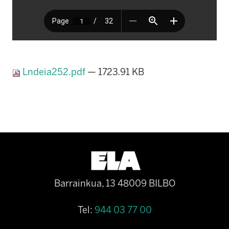
Lndeia252.pdf
— 1723.91 KB
Barrainkua, 13 48009 BILBO
Tel:
944 03 77 00