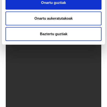
Onartu guztiak
Onartu aukeratutakoak
Baztertu guztiak