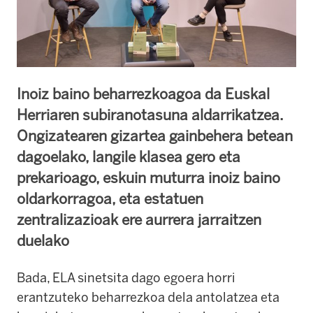
Inoiz baino beharrezkoagoa da Euskal
Herriaren subiranotasuna aldarrikatzea.
Ongizatearen gizartea gainbehera betean
dagoelako, langile klasea gero eta
prekarioago, eskuin muturra inoiz baino
oldarkorragoa, eta estatuen
zentralizazioak ere aurrera jarraitzen
duelako
Bada, ELA sinetsita dago egoera horri
erantzuteko beharrezkoa dela antolatzea eta