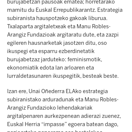
burujabetzan pausoak ematea; horretarako
mamitu du Euskal Errepublikarantz. Estrategia
subiranista hauspotzeko gakoak liburua.
Txalaparta argitaletxeak eta Manu Robles-
Arangiz Fundazioak argitaratu dute, eta zazpi
egileren hausnarketak jasotzen ditu, oso
ikuspegi eta esparru ezberdinetatik
burujabetzaz jarduteko: feminismotik,
ekonomiatik edota lan arloaren eta
lurraldetasunaren ikuspegitik, besteak beste.
Izan ere, Unai Oñederra ELAko estrategia
subiranistako arduradunak eta Manu Robles-
Arangiz Fundazioko lehendakariak
argitalpenaren aurkezpenean adierazi zuenez,
Euskal Herria
“
impasse
”
egoera batean dago,