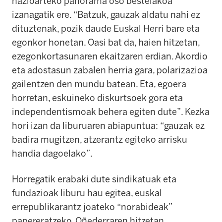
nazioarteko panorama oso bestelakoa
izanagatik ere.
“
Batzuk, gauzak aldatu nahi ez
dituztenak, pozik daude Euskal Herri bare eta
egonkor honetan. Oasi bat da, haien hitzetan,
ezegonkortasunaren ekaitzaren erdian. Akordio
eta adostasun zabalen herria gara, polarizazioa
gailentzen den mundu batean. Eta, egoera
horretan, eskuineko diskurtsoek gora eta
independentismoak behera egiten dute
”
. Kezka
hori izan da liburuaren abiapuntua:
“
gauzak ez
badira mugitzen, atzerantz egiteko arrisku
handia dagoelako
”
.
Horregatik erabaki dute sindikatuak eta
fundazioak liburu hau egitea, euskal
errepublikarantz joateko
“
norabideak
”
papereratzeko, Oñederraren hitzetan.