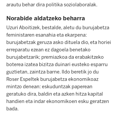
arautu behar dira politika soziolaboralak.
Norabide aldatzeko beharra
Uzuri Aboitizek, bestalde, aletu du burujabetza
feministaren esanahia eta ekarpena:
burujabetzak geruza asko dituela dio, eta horiei
erreparatu ezean ez dagoela benetako
burujabetzarik; premiazkoa da erabakitzeko
boterea izatea bizitza duinari eusteko esparru
guztietan, zaintza barne. Ildo beretik jo du
Roser Espeltek burujabetza ekonomikoaz
mintzo denean: eskuduntzak paperean
geratuko dira, baldin eta azken hitza kapital
handien eta indar ekonomikoen esku geratzen
bada.