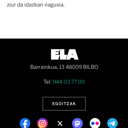
ziur da idazkari nagusia.
Barrainkua, 13 48009 BILBO
Tel:
944 03 77 00
EGOITZAK