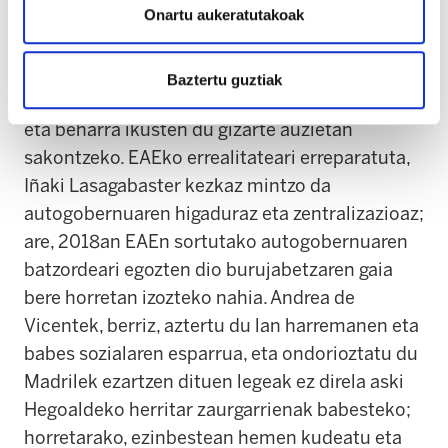
Onartu aukeratutakoak
Batera plataformaren eta herri ekimenaren
bitartez. Amaia Alvarezek, bestalde, uste du
gorpuztu gabe dagoela 2015ean UPN foru
Baztertu guztiak
gobernutik kanporatzeak ekarritako
“
aldaketa
”
,
eta beharra ikusten du gizarte auzietan
sakontzeko. EAEko errealitateari erreparatuta,
Iñaki Lasagabaster kezkaz mintzo da
autogobernuaren higaduraz eta zentralizazioaz;
are, 2018an EAEn sortutako autogobernuaren
batzordeari egozten dio burujabetzaren gaia
bere horretan izozteko nahia. Andrea de
Vicentek, berriz, aztertu du lan harremanen eta
babes sozialaren esparrua, eta ondorioztatu du
Madrilek ezartzen dituen legeak ez direla aski
Hegoaldeko herritar zaurgarrienak babesteko;
horretarako, ezinbestean hemen kudeatu eta