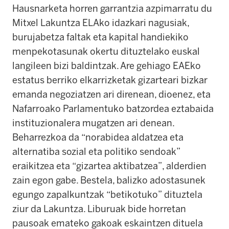
Hausnarketa horren garrantzia azpimarratu du
Mitxel Lakuntza ELAko idazkari nagusiak,
burujabetza faltak eta kapital handiekiko
menpekotasunak okertu dituztelako euskal
langileen bizi baldintzak. Are gehiago EAEko
estatus berriko elkarrizketak gizarteari bizkar
emanda negoziatzen ari direnean, dioenez, eta
Nafarroako Parlamentuko batzordea eztabaida
instituzionalera mugatzen ari denean.
Beharrezkoa da
“
norabidea aldatzea eta
alternatiba sozial eta politiko sendoak
”
eraikitzea eta
“
gizartea aktibatzea
”
, alderdien
zain egon gabe. Bestela, balizko adostasunek
egungo zapalkuntzak
“
betikotuko
”
dituztela
ziur da Lakuntza. Liburuak bide horretan
pausoak emateko gakoak eskaintzen dituela