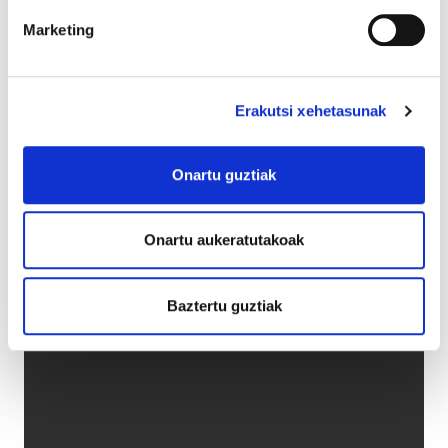
Marketing
Erakutsi xehetasunak
Onartu guztiak
Onartu aukeratutakoak
Baztertu guztiak