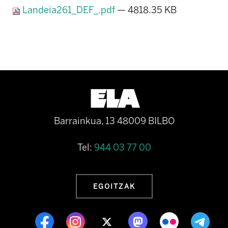
Landeia261_DEF_.pdf
— 4818.35 KB
Barrainkua, 13 48009 BILBO
Tel:
944 03 77 00
EGOITZAK