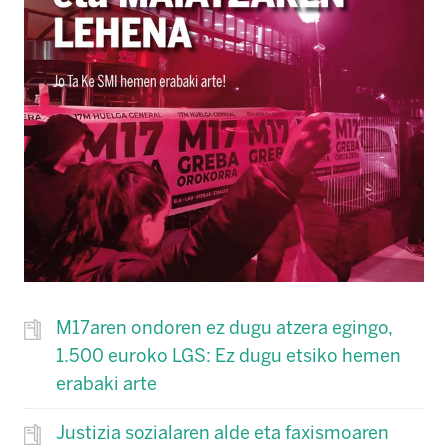
M17aren ondoren ez dugu atzera egingo,
1.500 euroko LGS: Ez dugu etsiko hemen
erabaki arte
Justizia sozialaren alde eta faxismoaren