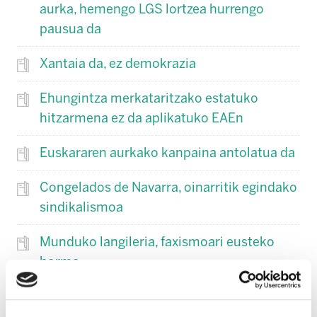
aurka, hemengo LGS lortzea hurrengo
pausua da
Xantaia da, ez demokrazia
Ehungintza merkataritzako estatuko
hitzarmena ez da aplikatuko EAEn
Euskararen aurkako kanpaina antolatua da
Congelados de Navarra, oinarritik egindako
sindikalismoa
Munduko langileria, faxismoari eusteko
horma
Mercadona: Helburuengatiko saria,
errepresaliarako arma