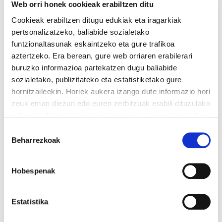
Web orri honek cookieak erabiltzen ditu
Cookieak erabiltzen ditugu edukiak eta iragarkiak
pertsonalizatzeko, baliabide sozialetako
funtzionaltasunak eskaintzeko eta gure trafikoa
aztertzeko. Era berean, gure web orriaren erabilerari
buruzko informazioa partekatzen dugu baliabide
sozialetako, publizitateko eta estatistiketako gure
hornitzaileekin. Horiek aukera izango dute informazio hori
zeuk eman diezun edo euren zerbitzuak erabili dituzulako
eskuratu duten bestelako informazio batekin uztartzeko.
Irakurri cookien politika
Baimena
Beharrezkoak
hautatzea
Hobespenak
Estatistika