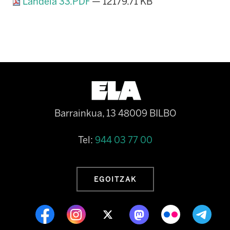
Landeia 33.PDF
— 12179.71 KB
Barrainkua, 13 48009 BILBO
Tel:
944 03 77 00
EGOITZAK