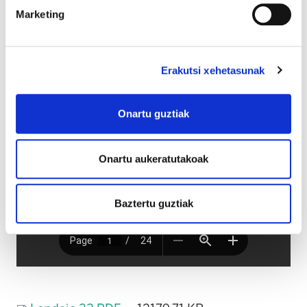
Marketing
Erakutsi xehetasunak
Onartu guztiak
Onartu aukeratutakoak
Baztertu guztiak