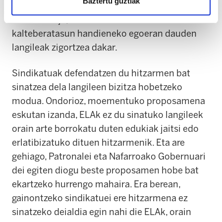
Baztertu guztiak
arabera. Hau da, hirugarren bajan ia ez da
osatuko baja, eta ELArentzat horrek
kalteberatasun handieneko egoeran dauden
langileak zigortzea dakar.
Sindikatuak defendatzen du hitzarmen bat
sinatzea dela langileen bizitza hobetzeko
modua. Ondorioz, moementuko proposamena
eskutan izanda, ELAk ez du sinatuko langileek
orain arte borrokatu duten edukiak jaitsi edo
erlatibizatuko dituen hitzarmenik. Eta are
gehiago, Patronalei eta Nafarroako Gobernuari
dei egiten diogu beste proposamen hobe bat
ekartzeko hurrengo mahaira. Era berean,
gainontzeko sindikatuei ere hitzarmena ez
sinatzeko deialdia egin nahi die ELAk, orain