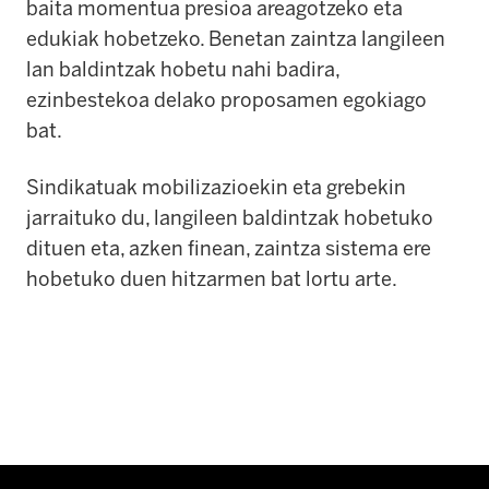
baita momentua presioa areagotzeko eta
edukiak hobetzeko. Benetan zaintza langileen
lan baldintzak hobetu nahi badira,
ezinbestekoa delako proposamen egokiago
bat.
Sindikatuak mobilizazioekin eta grebekin
jarraituko du, langileen baldintzak hobetuko
dituen eta, azken finean, zaintza sistema ere
hobetuko duen hitzarmen bat lortu arte.