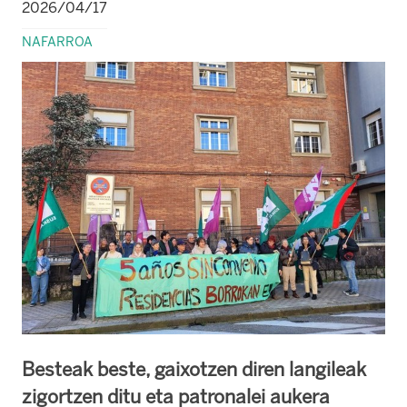
2026/04/17
NAFARROA
Besteak beste, gaixotzen diren langileak
zigortzen ditu eta patronalei aukera