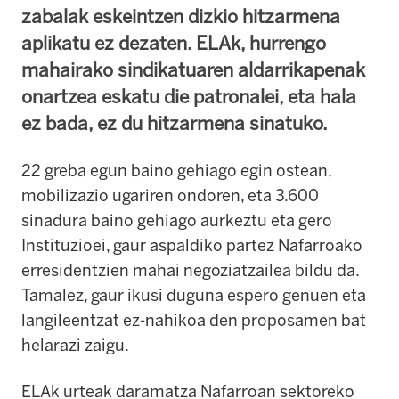
zabalak eskeintzen dizkio hitzarmena
aplikatu ez dezaten. ELAk, hurrengo
mahairako sindikatuaren aldarrikapenak
onartzea eskatu die patronalei, eta hala
ez bada, ez du hitzarmena sinatuko.
22 greba egun baino gehiago egin ostean,
mobilizazio ugariren ondoren, eta 3.600
sinadura baino gehiago aurkeztu eta gero
Instituzioei, gaur aspaldiko partez Nafarroako
erresidentzien mahai negoziatzailea bildu da.
Tamalez, gaur ikusi duguna espero genuen eta
langileentzat ez-nahikoa den proposamen bat
helarazi zaigu.
ELAk urteak daramatza Nafarroan sektoreko