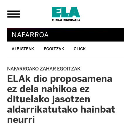
NAFARROA
ALBISTEAK
EGOITZAK
CLICK
NAFARROAKO ZAHAR EGOITZAK
ELAk dio proposamena
ez dela nahikoa ez
dituelako jasotzen
aldarrikatutako hainbat
neurri