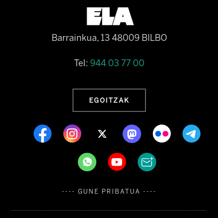
Barrainkua, 13 48009 BILBO
Tel:
944 03 77 00
EGOITZAK
---- GUNE PRIBATUA ----