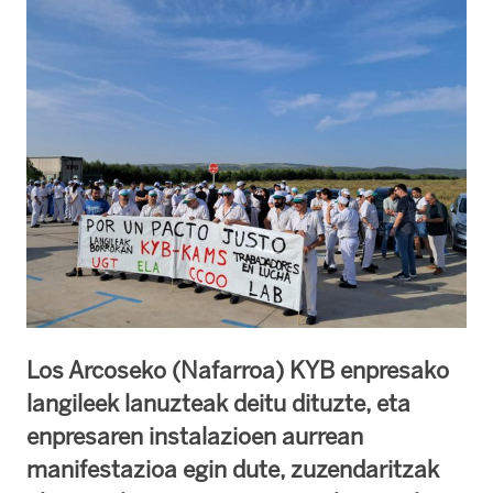
Los Arcoseko (Nafarroa) KYB enpresako
langileek lanuzteak deitu dituzte, eta
enpresaren instalazioen aurrean
manifestazioa egin dute, zuzendaritzak