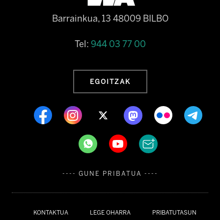
Barrainkua, 13 48009 BILBO
Tel:
944 03 77 00
EGOITZAK
---- GUNE PRIBATUA ----
KONTAKTUA
LEGE OHARRA
PRIBATUTASUN