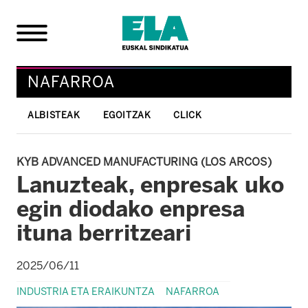
NAFARROA
ALBISTEAK
EGOITZAK
CLICK
KYB ADVANCED MANUFACTURING (LOS ARCOS)
Lanuzteak, enpresak uko
egin diodako enpresa
ituna berritzeari
2025/06/11
INDUSTRIA ETA ERAIKUNTZA
NAFARROA