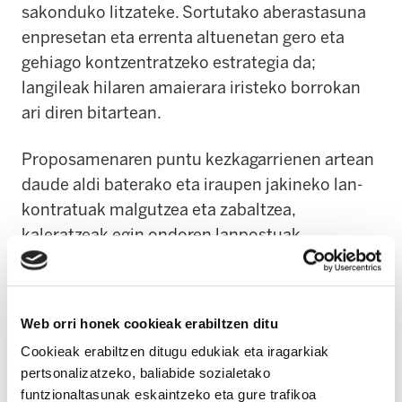
sakonduko litzateke. Sortutako aberastasuna
enpresetan eta errenta altuenetan gero eta
gehiago kontzentratzeko estrategia da;
langileak hilaren amaierara iristeko borrokan
ari diren bitartean.
Proposamenaren puntu kezkagarrienen artean
daude aldi baterako eta iraupen jakineko lan-
kontratuak malgutzea eta zabaltzea,
kaleratzeak egin ondoren lanpostuak
terziarizatzen jartzeko baimena, aldi baterako
gutxieneko lan-aldia murriztea eta plataforma
digitaletako langileen erregimena are gehiago
Web orri honek cookieak erabiltzen ditu
ahultzen duten aldaketak, plataforma horiekin
Cookieak erabiltzen ditugu edukiak eta iragarkiak
kontratuak daudela pentsatzeko aukera
pertsonalizatzeko, baliabide sozialetako
murriztuz. Horrez gain, ordu-banku indibidual
funtzionaltasunak eskaintzeko eta gure trafikoa