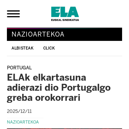
NAZIOARTEKOA
ALBISTEAK
CLICK
PORTUGAL
ELAk elkartasuna
adierazi dio Portugalgo
greba orokorrari
2025/12/11
NAZIOARTEKOA