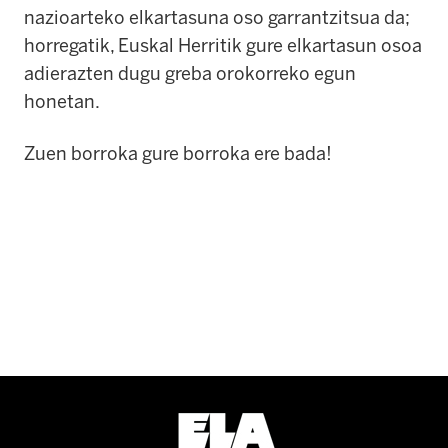
nazioarteko elkartasuna oso garrantzitsua da;
horregatik, Euskal Herritik gure elkartasun osoa
adierazten dugu greba orokorreko egun
honetan.
Zuen borroka gure borroka ere bada!