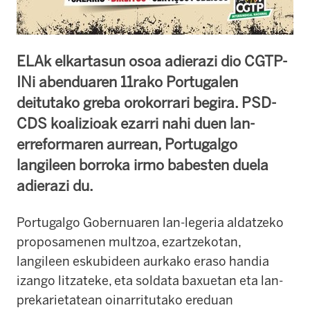
ELAk elkartasun osoa adierazi dio CGTP-
INi abenduaren 11rako Portugalen
deitutako greba orokorrari begira. PSD-
CDS koalizioak ezarri nahi duen lan-
erreformaren aurrean, Portugalgo
langileen borroka irmo babesten duela
adierazi du.
Portugalgo Gobernuaren lan-legeria aldatzeko
proposamenen multzoa, ezartzekotan,
langileen eskubideen aurkako eraso handia
izango litzateke, eta soldata baxuetan eta lan-
prekarietatean oinarritutako ereduan