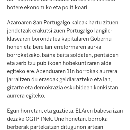
botere ekonomiko eta politikoari.
Azaroaren 8an Portugalgo kaleak hartu zituen
jendetzak erakutsi zuen Portugalgo langile-
klasearen borondatea kapitalaren Gobernu
honen eta bere lan-erreformaren aurka
borrokatzeko, baina baita soldaten, pentsioen
eta zerbitzu publikoen hobekuntzaren alde
egiteko ere. Abenduaren 11n borrokak aurrera
jarraitzen du erasoak geldiarazteko eta lan,
gizarte eta demokrazia eskubideen konkistan
aurrera egiteko.
Egun horretan, eta guztieta, ELAren babesa izan
dezake CGTP-INek. Une honetan, borroka
berberak partekatzen ditugunon artean