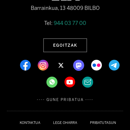
Barrainkua, 13 48009 BILBO
Tel:
944 03 77 00
EGOITZAK
---- GUNE PRIBATUA ----
KONTAKTUA
LEGE OHARRA
PRIBATUTASUN