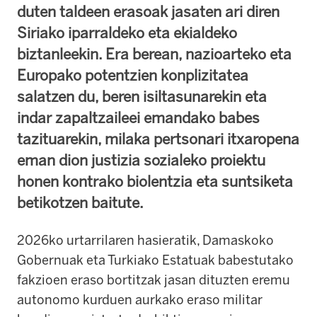
duten taldeen erasoak jasaten ari diren
Siriako iparraldeko eta ekialdeko
biztanleekin. Era berean, nazioarteko eta
Europako potentzien konplizitatea
salatzen du, beren isiltasunarekin eta
indar zapaltzaileei emandako babes
tazituarekin, milaka pertsonari itxaropena
eman dion justizia sozialeko proiektu
honen kontrako biolentzia eta suntsiketa
betikotzen baitute.
2026ko urtarrilaren hasieratik, Damaskoko
Gobernuak eta Turkiako Estatuak babestutako
fakzioen eraso bortitzak jasan dituzten eremu
autonomo kurduen aurkako eraso militar