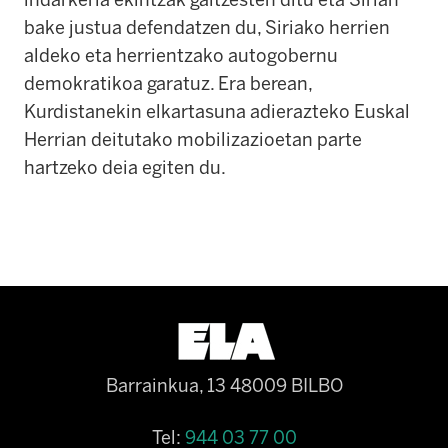
bake justua defendatzen du, Siriako herrien
aldeko eta herrientzako autogobernu
demokratikoa garatuz. Era berean,
Kurdistanekin elkartasuna adierazteko Euskal
Herrian deitutako mobilizazioetan parte
hartzeko deia egiten du.
Barrainkua, 13 48009 BILBO
Tel:
944 03 77 00