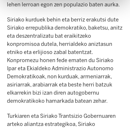
lehen lerroan egon zen populazio baten aurka.
Siriako kurduek behin eta berriz erakutsi dute
Siriako errepublika demokratiko, baketsu, anitz
eta deszentralizatu bat eraikitzeko
konpromisoa dutela, herrialdeko aniztasun
etniko eta erlijioso zabal batentzat.
Konpromezu honen fede ematen du Siriako
Ipar eta Ekialdeko Administrazio Autonomo
Demokratikoak, non kurduak, armeniarrak,
asiriarrak, arabiarrak eta beste herri batzuk
elkarrekin bizi izan diren autogobernu
demokratikoko hamarkada batean zehar.
Turkiaren eta
Siriako Trantsizio Gobernua
ren
arteko aliantza estrategikoa, Siriako