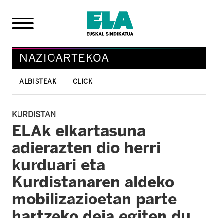
NAZIOARTEKOA
ALBISTEAK
CLICK
KURDISTAN
ELAk elkartasuna
adierazten dio herri
kurduari eta
Kurdistanaren aldeko
mobilizazioetan parte
hartzeko deia egiten du