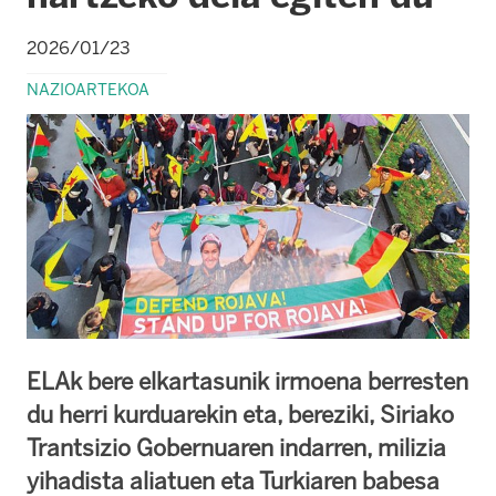
2026/01/23
NAZIOARTEKOA
ELAk bere elkartasunik irmoena berresten
du herri kurduarekin eta, bereziki, Siriako
Trantsizio Gobernuaren indarren, milizia
yihadista aliatuen eta Turkiaren babesa