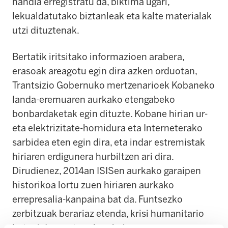
handia erregistratu da, biktima ugari,
lekualdatutako biztanleak eta kalte materialak
utzi dituztenak.
Bertatik iritsitako informazioen arabera,
erasoak areagotu egin dira azken orduotan,
Trantsizio Gobernuko mertzenarioek Kobaneko
landa-eremuaren aurkako etengabeko
bonbardaketak egin dituzte. Kobane hirian ur-
eta elektrizitate-hornidura eta Interneterako
sarbidea eten egin dira, eta indar estremistak
hiriaren erdigunera hurbiltzen ari dira.
Dirudienez, 2014an ISISen aurkako garaipen
historikoa lortu zuen hiriaren aurkako
errepresalia-kanpaina bat da. Funtsezko
zerbitzuak berariaz etenda, krisi humanitario
bat ari da garatzen berehala.