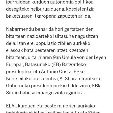
iparraldean kurduen autonomia politikoa
desegiteko helburua duena, koexistentzia
baketsuaren itxaropena zapuzten ari da.
Nabarmendu behar da hori gertatzen den
bitartean nazioarteko isiltasuna nagusitzen
dela. Izan ere, populazio zibilen aurkako
erasoak bata bestearen atzetik zetozen
bitartean, urtarrilaren 9an Ursula von der Leyen
Europar, Batasuneko (EB) Batzordeko
presidentea, eta António Costa, EBko
Kontseiluko presidentea, Al Sharaa Trantsizio
Gobernuko presidentearekin bildu ziren, EBk
Siriari babesa emango ziola aginduz.
ELAk kurduen eta beste minorien aurkako
indarkeria ekintzak gaitzesten ditu eta Sirian