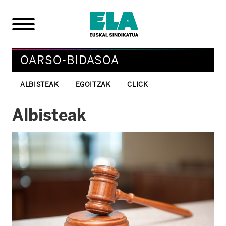
OARSO-BIDASOA
ALBISTEAK
EGOITZAK
CLICK
Albisteak