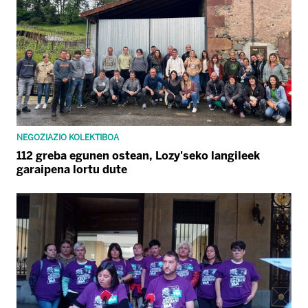
NEGOZIAZIO KOLEKTIBOA
112 greba egunen ostean, Lozy'seko langileek
garaipena lortu dute