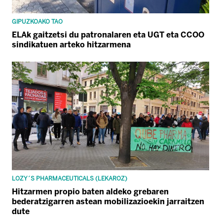
GIPUZKOAKO TAO
ELAk gaitzetsi du patronalaren eta UGT eta CCOO
sindikatuen arteko hitzarmena
LOZY´S PHARMACEUTICALS (LEKAROZ)
Hitzarmen propio baten aldeko grebaren
bederatzigarren astean mobilizazioekin jarraitzen
dute