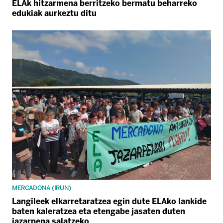
ELAk hitzarmena berritzeko bermatu beharreko
edukiak aurkeztu ditu
MERCADONA (IRUN)
Langileek elkarretaratzea egin dute ELAko lankide
baten kaleratzea eta etengabe jasaten duten
jazarpena salatzeko