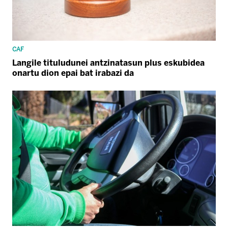
CAF
Langile tituludunei antzinatasun plus eskubidea
onartu dion epai bat irabazi da