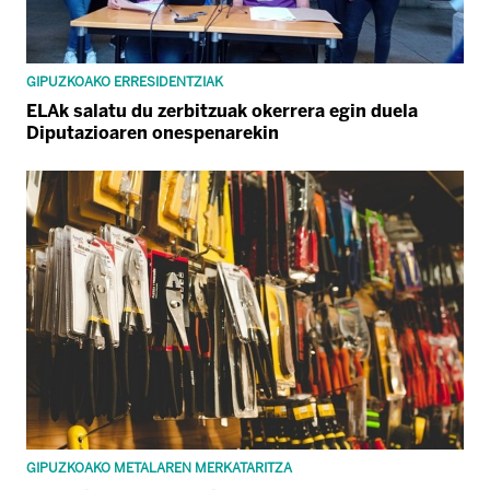
GIPUZKOAKO ERRESIDENTZIAK
ELAk salatu du zerbitzuak okerrera egin duela
Diputazioaren onespenarekin
GIPUZKOAKO METALAREN MERKATARITZA