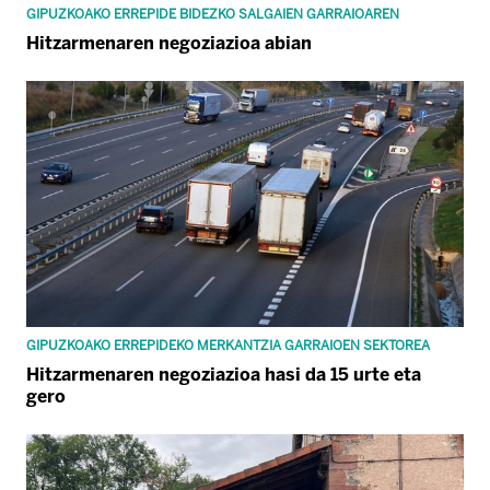
GIPUZKOAKO ERREPIDE BIDEZKO SALGAIEN GARRAIOAREN
Hitzarmenaren negoziazioa abian
GIPUZKOAKO ERREPIDEKO MERKANTZIA GARRAIOEN SEKTOREA
Hitzarmenaren negoziazioa hasi da 15 urte eta
gero