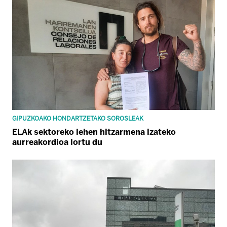
GIPUZKOAKO HONDARTZETAKO SOROSLEAK
ELAk sektoreko lehen hitzarmena izateko
aurreakordioa lortu du