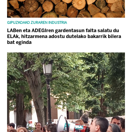
GIPUZKOAKO ZURAREN INDUSTRIA
LABen eta ADEGIren gardentasun falta salatu du
ELAk, hitzarmena adostu dutelako bakarrik bilera
bat eginda