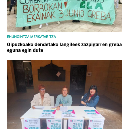
EHUNGINTZA MERKATARITZA
Gipuzkoako dendetako langileek zazpigarren greba
eguna egin dute