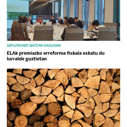
GIPUZKOAKO BATZAR NAGUSIAK
ELAk premiazko erreforma fiskala eskatu du
lurralde guztietan