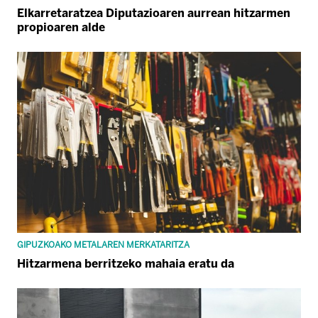
Elkarretaratzea Diputazioaren aurrean hitzarmen
propioaren alde
GIPUZKOAKO METALAREN MERKATARITZA
Hitzarmena berritzeko mahaia eratu da