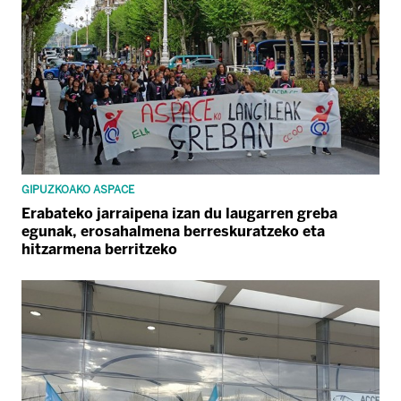
GIPUZKOAKO ASPACE
Erabateko jarraipena izan du laugarren greba
egunak, erosahalmena berreskuratzeko eta
hitzarmena berritzeko