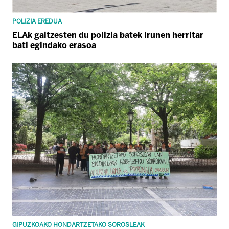
POLIZIA EREDUA
ELAk gaitzesten du polizia batek Irunen herritar
bati egindako erasoa
GIPUZKOAKO HONDARTZETAKO SOROSLEAK