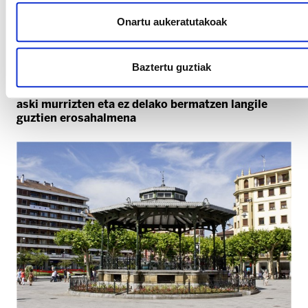
Onartu aukeratutakoak
Baztertu guztiak
GIPUZKOAKO BIDAIARIEN GARRAIOA
ELAk ez du hitzarmena sinatu ez delako lanaldia
aski murrizten eta ez delako bermatzen langile
guztien erosahalmena