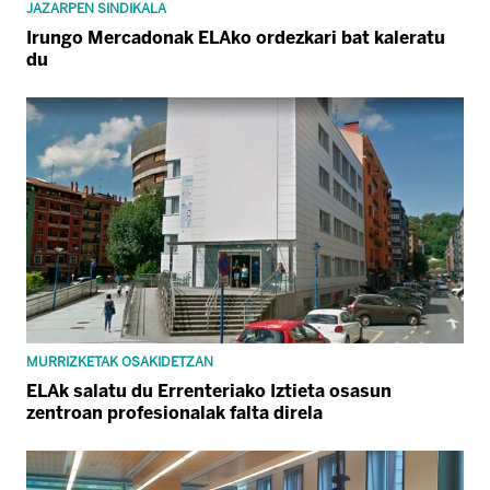
JAZARPEN SINDIKALA
Irungo Mercadonak ELAko ordezkari bat kaleratu
du
MURRIZKETAK OSAKIDETZAN
ELAk salatu du Errenteriako Iztieta osasun
zentroan profesionalak falta direla